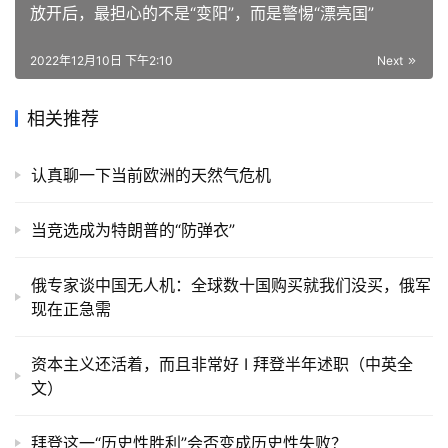
放开后，最担心的不是“变阳”，而是警惕“漂亮国”
2022年12月10日 下午2:10
Next
相关推荐
认真聊一下当前欧洲的天然气危机
当竞选成为特朗普的“防弹衣”
俄专家谈中国无人机：全球数十国购买就我们没买，俄军
现在正急需
资本主义还活着，而且非常好 I 拜登半年述职（中英全
文）
拜登这一“历史性胜利”会否变成历史性失败？