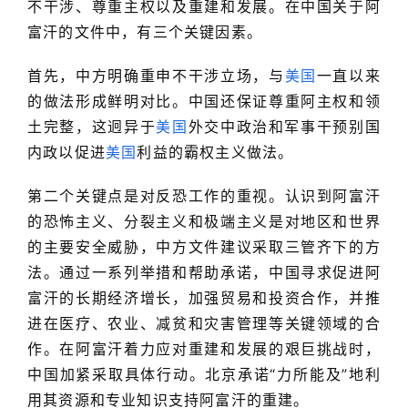
不干涉、尊重主权以及重建和发展。在中国关于阿
富汗的文件中，有三个关键因素。
首先，中方明确重申不干涉立场，与
美国
一直以来
的做法形成鲜明对比。中国还保证尊重阿主权和领
土完整，这迥异于
美国
外交中政治和军事干预别国
内政以促进
美国
利益的霸权主义做法。
第二个关键点是对反恐工作的重视。认识到阿富汗
的恐怖主义、分裂主义和极端主义是对地区和世界
的主要安全威胁，中方文件建议采取三管齐下的方
法。通过一系列举措和帮助承诺，中国寻求促进阿
富汗的长期经济增长，加强贸易和投资合作，并推
进在医疗、农业、减贫和灾害管理等关键领域的合
作。在阿富汗着力应对重建和发展的艰巨挑战时，
中国加紧采取具体行动。北京承诺“力所能及”地利
用其资源和专业知识支持阿富汗的重建。