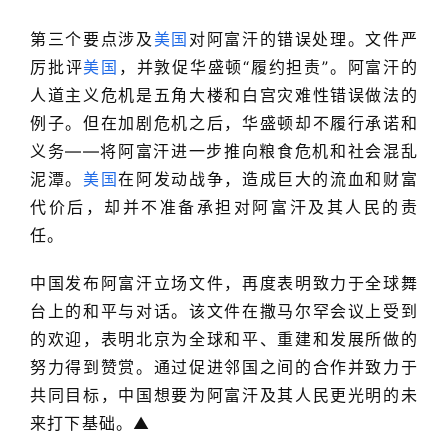
第三个要点涉及
美国
对阿富汗的错误处理。文件严
厉批评
美国
，并敦促华盛顿“履约担责”。阿富汗的
人道主义危机是五角大楼和白宫灾难性错误做法的
例子。但在加剧危机之后，华盛顿却不履行承诺和
义务——将阿富汗进一步推向粮食危机和社会混乱
泥潭。
美国
在阿发动战争，造成巨大的流血和财富
代价后，却并不准备承担对阿富汗及其人民的责
任。
中国发布阿富汗立场文件，再度表明致力于全球舞
台上的和平与对话。该文件在撒马尔罕会议上受到
的欢迎，表明北京为全球和平、重建和发展所做的
努力得到赞赏。通过促进邻国之间的合作并致力于
共同目标，中国想要为阿富汗及其人民更光明的未
来打下基础。▲