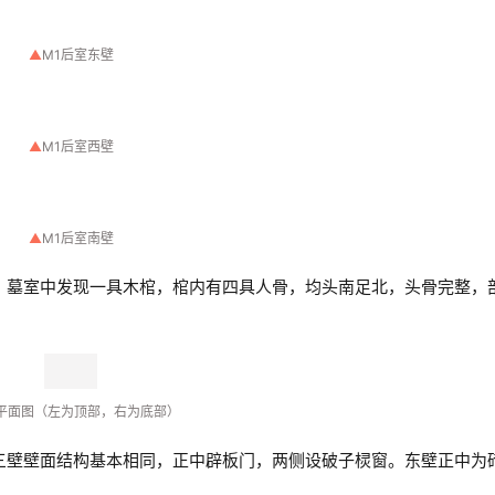
▲
M1后室西壁
▲
M1后室南壁
。墓室中发现一具木棺，棺内有四具人骨，均头南足北，头骨完整，
2平面图（左为顶部，右为底部）
三壁壁面结构基本相同，正中辟板门，两侧设破子棂窗。东壁正中为
▲
M2南壁正射影像图