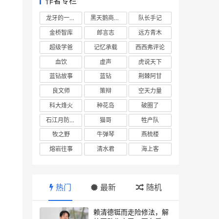
作者专栏
龙牙的一座山
黑天鹅商业情报站
队长手记
金桥智库
郎言志
远方青木
超级学爸
记忆承载
西西弗评论
血饮
虚声
虎说天下
蓝钻故事
蓝钻
荆棘阿甘
良文师
策辩
空天力量
科大烽火
种花岛
破圈了
石江月防务观察
猫哥
牲产队
牧之野
牛弹琴
燕梳楼
熔岩往事
清水君
海上客
热门
最新
随机
赖清德铤而走险修法，解