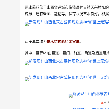
两座墓葬位于山西省运城市临猗县孙吉镇天兴村东约7
砖雕，还有壁画、题记等，保存状况基本良好，根据
两座墓葬均为
仿木结构彩绘砖室墓
。
其中，墓葬M1由墓道、墓门、前室、甬道及后室组
▲
M