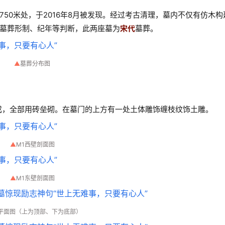
50米处，于2016年8月被发现。经过考古清理，墓内不仅有仿木构
墓葬形制、纪年等判断，此两座墓为
宋代
墓葬。
▲
墓葬分布图
成，全部用砖垒砌。在墓门的上方有一处土体雕饰缠枝纹饰土雕。
▲
M1西壁剖面图
▲
M1东壁剖面图
1平面图（上为顶部、下为底部）