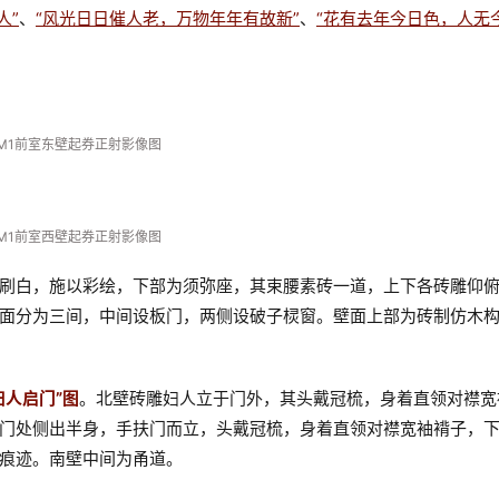
人”
、
“风光日日催人老，万物年年有故新”
、
“花有去年今日色，人无
M1前室东壁起券正射影像图
M1前室西壁起券正射影像图
刷白，施以彩绘，下部为须弥座，其束腰素砖一道，上下各砖雕仰
面分为三间，中间设板门，两侧设破子棂窗。壁面上部为砖制仿木
妇人启门”图
。北壁砖雕妇人立于门外，其头戴冠梳，身着直领对襟宽
门处侧出半身，手扶门而立，头戴冠梳，身着直领对襟宽袖褙子，
痕迹。南壁中间为甬道。
▲
M1后室东壁