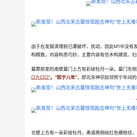
由于在发掘清理前已遭破坏、扰动，因此M1中没有
构精致，内容构思巧妙，主要内容有仿木构建筑、妇
墓葬前室的南壁墓门上方有彩绘牡丹一朵。墓门东侧
□九□□”
。
“熙宁八年”
，即北宋神宗赵顼熙宁年间的
北壁上方有一朵彩绘牡丹，甬道两侧绘红色缠枝纹，