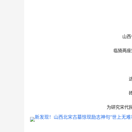
山西
临猗两座
为研究宋代