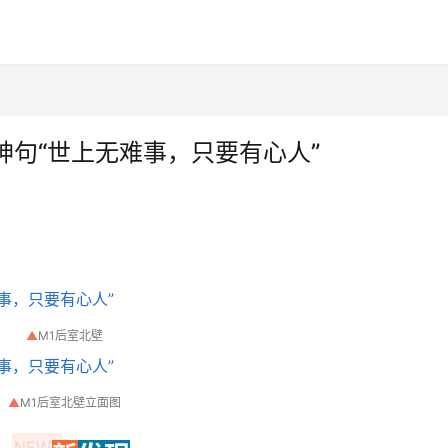
句“世上无难事，只要有心人”
▲
M1后室北壁
▲
M1后室北壁立面图
NEWS