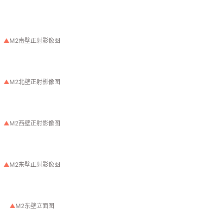
▲
M2北壁正射影像图
▲
M2西壁正射影像图
▲
M2东壁正射影像图
▲
M2东壁立面图
，古称“河东”，是中华文明产生、发展的重要地区之一，在此之前晋
为仿木结构砖雕、彩绘墓葬，但保存有明确纪年的墓葬数量很少。
期常见的“妇人启门”图、花卉图案等，亦有疑似判案场景图、宋代散
以及大量生动的题诗等内容，丰富了本地区宋代墓葬资料，为研究