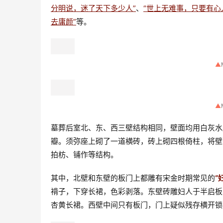
分明说，迷了天下多少人”
、
“世上无难事，只要有心
去庸颜”
等。
▲
▲
墓葬后室北、东、西三壁结构相同，壁面均用白灰水
瓣。须弥座上砌了一道横砖，砖上砌四根倚柱，将壁
拍枋、铺作等结构。
其中，北壁和东壁的板门上都雕有宋金时期常见的
“
褙子，下穿长裙，色彩剥落。东壁砖雕妇人于半启板
杏黄长裙。西壁中间只有板门，门上疑似残存横开锁