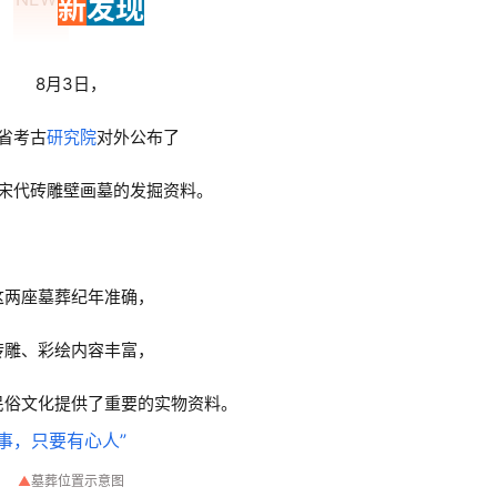
新
发现
8月3日，
省考古
研究院
对外公布了
宋代砖雕壁画墓的发掘资料。
这两座墓葬纪年准确，
砖雕、彩绘内容丰富，
民俗文化提供了重要的实物资料。
▲
墓葬位置示意图