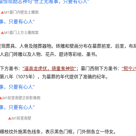
▲
M1墓门内壁及土雕图
▲
M1墓门上方土雕图案
发现葬具、人骨及随葬器物。砖雕和壁画分布在墓葬前室、后室，布
人启门砖雕以及人物、花卉、题诗等彩绘、墨书。
下方墨书：
“道高龙虎伏，德重鬼神钦”
；墓门西侧下方墨书：
“熙宁
第八年（1075年），为墓葬的年代提供了准确的纪年。
▲
M1前室南壁正射影像图
▲
M1前室南壁
缠枝纹外施黑色线条，表示黑色门框，门外侧各立一侍女。