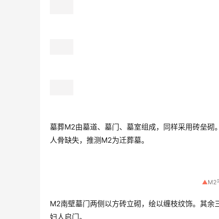
墓葬M2由墓道、墓门、墓室组成，同样采用砖垒砌
人骨缺失，推测M2为迁葬墓。
▲
M
M2南壁墓门两侧以方砖立砌，绘以缠枝纹饰。其余
妇人启门。