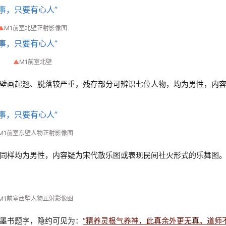
▲
M1前室北壁正射影像图
▲
M1前室北壁
壁画起翘、脱落较严重，残存部分可辨识七位人物，均为男性，内
M1前室东壁人物正射影像图
同样均为男性，内容疑为宋代散乐图或表现民间社火形式的乐舞图
M1前室西壁人物正射影像图
墨书题字，隐约可见为：
“精养灵根气养神，此真余外更无真。道师