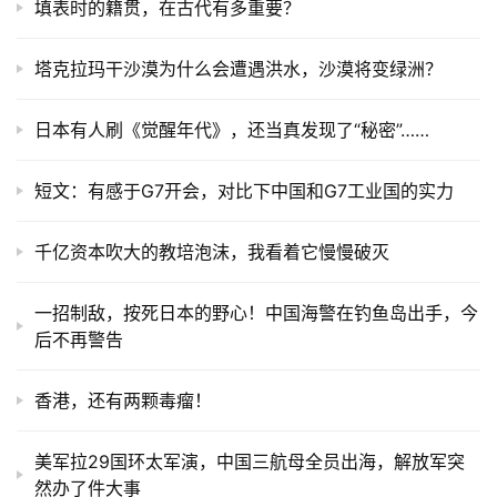
填表时的籍贯，在古代有多重要？
塔克拉玛干沙漠为什么会遭遇洪水，沙漠将变绿洲？
日本有人刷《觉醒年代》，还当真发现了“秘密”……
短文：有感于G7开会，对比下中国和G7工业国的实力
千亿资本吹大的教培泡沫，我看着它慢慢破灭
一招制敌，按死日本的野心！中国海警在钓鱼岛出手，今
后不再警告
香港，还有两颗毒瘤！
美军拉29国环太军演，中国三航母全员出海，解放军突
然办了件大事