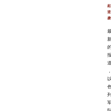
起
逆
袭