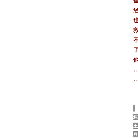
坏
土
豆