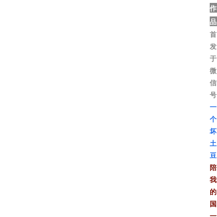
作
品
首
发
于
微
信
号
一
个
坏
土
豆
陪
我
的
国
一