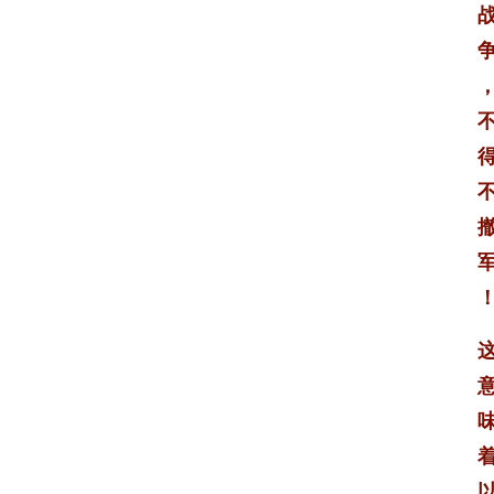
专
栏
登录
注册
舆
情
聚
焦