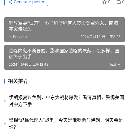
Generate poster
0
0
解放军要“试刀”，小马科斯称有人丧命美军介入，南海
冲突难避免
Previous
2024年4月21日 上午3:25
战略内鬼不断暴露，影响国家战略的隐蔽手段多样，国
家终于出手
2024年5月6日 上午12:43
Next
相关推荐
伊朗报复以色列，中东大战将爆发？看清真相，警惕美国
对中方下手
警惕“恐怖代理人”战争，今天是俄罗斯与伊朗，明天会是
谁？