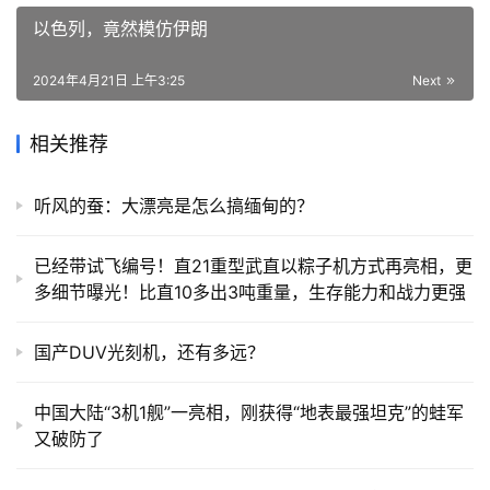
以色列，竟然模仿伊朗
2024年4月21日 上午3:25
Next
相关推荐
听风的蚕：大漂亮是怎么搞缅甸的？
已经带试飞编号！直21重型武直以粽子机方式再亮相，更
多细节曝光！比直10多出3吨重量，生存能力和战力更强
国产DUV光刻机，还有多远？
中国大陆“3机1舰”一亮相，刚获得“地表最强坦克”的蛙军
又破防了