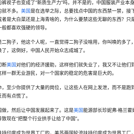
裤衩子也变成了“新质生产力”吗，并不是的，中国服装产业本
的就不多。
美国
是在选举之际，总要找点中国的东西禁一禁，接
或者是大白菜还是上海青啥的，为什么要禁这些无聊的东西？只
一般都喜欢强硬的领导。
是二狗子，他这个人呢，一直觉得二狗子没啥用，你叫唤的多了
唤了，这倒好，中国人民开始众志成城了。
切断
美国
对他们的经济援助，这样他们就失业了，我又不让他们
这样一群无业游民，对一个国家的稳定的危害是巨大的。
命，至少你提供了大量的岗位，让这些人在网上发泄，而不是跑
反而有点慌了。
国做，然后让中国发展起来了。这是
美国
能源部长珍妮弗·格兰霍
导致现在“把整个行业拱手让给了中国”。
扶持印度成为世界工厂的，美苏两国轮流扶持印度成为世界工厂