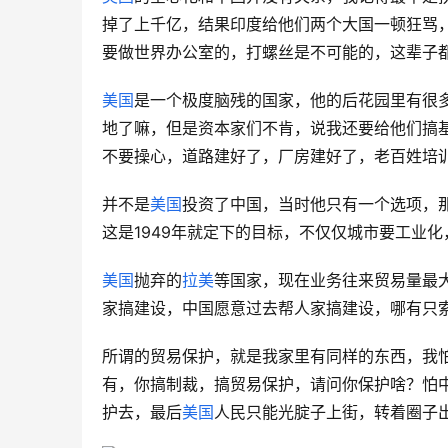
掉了上千亿，结果印度给他们两个大国一顿狂骂
要做世界办公室的，打螺丝是不可能的，这辈子都
美国
是一个极度脑残的国家，他的后花园里有很
地了嘛，但是资本家们不肯，说我还要给他们搞
不要操心，道路建好了，厂房建好了，老百姓培
并不是
美国
投资了中国，当时他只有一个选项，
这是1949年就定下的目标，不仅仅城市要工业
美国
抛弃的
拉美
等国家，现在业务往来贸易量最
家搞建设，中国愿意过去帮人家搞建设，哪有只
所谓的贸易保护，就是我家里有同样的东西，我
有，你搞制裁，搞贸易保护，请问你保护啥？怕
护去，最后
美国
人民只能光腚子上街，转着圈子