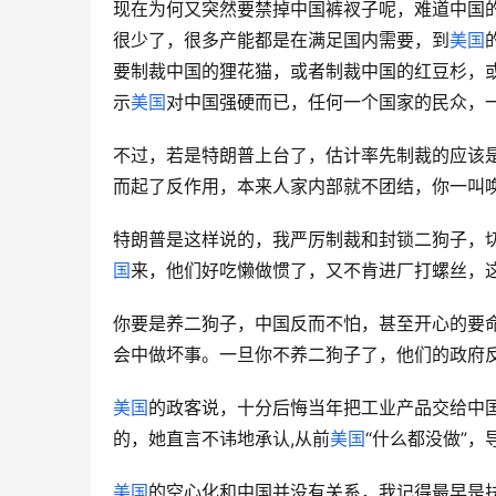
现在为何又突然要禁掉中国裤衩子呢，难道中国的
很少了，很多产能都是在满足国内需要，到
美国
要制裁中国的狸花猫，或者制裁中国的红豆杉，
示
美国
对中国强硬而已，任何一个国家的民众，
不过，若是特朗普上台了，估计率先制裁的应该
而起了反作用，本来人家内部就不团结，你一叫
特朗普是这样说的，我严厉制裁和封锁二狗子，
国
来，他们好吃懒做惯了，又不肯进厂打螺丝，
你要是养二狗子，中国反而不怕，甚至开心的要
会中做坏事。一旦你不养二狗子了，他们的政府
美国
的政客说，十分后悔当年把工业产品交给中
的，她直言不讳地承认,从前
美国
“什么都没做”，
美国
的空心化和中国并没有关系，我记得最早是