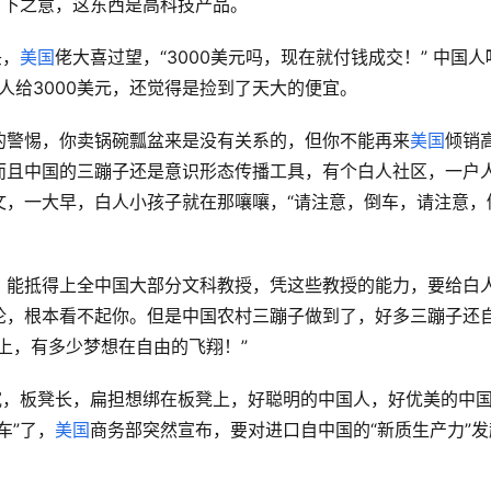
言下之意，这东西是高科技产品。
头，
美国
佬大喜过望，“3000美元吗，现在就付钱成交！” 中国人
人给3000美元，还觉得是捡到了天大的便宜。
的警惕，你卖锅碗瓢盆来是没有关系的，但你不能再来
美国
倾销
而且中国的三蹦子还是意识形态传播工具，有个白人社区，一户
文，一大早，白人小孩子就在那嚷嚷，“请注意，倒车，请注意，
，能抵得上全中国大部分文科教授，凭这些教授的能力，要给白
论，根本看不起你。但是中国农村三蹦子做到了，好多三蹦子还
上，有多少梦想在自由的飞翔！”
宽，板凳长，扁担想绑在板凳上，好聪明的中国人，好优美的中
车”了，
美国
商务部突然宣布，要对进口自中国的“新质生产力”发