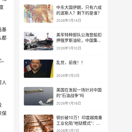
度
中东大国伊朗，只有六成
的波斯人？剩下的是谁？
2026年1月14日
造基
美军特种部队公海登船扣
么都
押俄罗斯油轮，中国集装
箱武装船早有准备？
2026年1月10日
化，
乱世，前夜！！
2026年1月3日
帮人
美国在发起一场针对中国
的“石油战争”吗
2026年1月16日
没
来保
铜价破10万！印度越南重
工业化陷“地狱模式”：中
国当年抄底的历史红利，
2026年1月7日