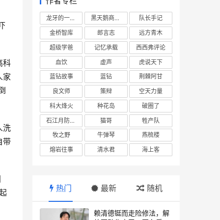
作者专栏
龙牙的一座山
黑天鹅商业情报站
队长手记
吓
金桥智库
郎言志
远方青木
超级学爸
记忆承载
西西弗评论
高科
血饮
虚声
虎说天下
人家
蓝钻故事
蓝钻
荆棘阿甘
倒
良文师
策辩
空天力量
科大烽火
种花岛
破圈了
石江月防务观察
猫哥
牲产队
人洗
牧之野
牛弹琴
燕梳楼
自带
熔岩往事
清水君
海上客
国
热门
最新
随机
起
赖清德铤而走险修法，解