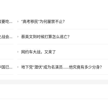
机会来了不会放弃，中国大型拖船就位，菲律宾要吃苦头了
“高考移民”为何屡禁不止？
大陆行动越来越快，台军已经难以判断，收台之战会在哪一天打响
蔡英文到时候打算怎么逃亡？
网约车大战，又来了
菲律宾从黄岩岛大败而归，带回来一个噩耗，中国已重启填海造岛
地下党“潜伏”成为名演员……他究竟有多少分身？