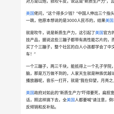
对方是山炮，就吹牛皮，说这是“新质生产力”，
美国
佬问，“这个得多少钱？”中国人伸出三个指
一跳，他原本想说的是3000人民币的，结果
美国
就是吹牛，说是新质生产力，这引起了
美国
官方
技产品，据说这些三蹦子都带有高性能芯片的，
买了个三蹦子，整个社区的白人小孩都学会了中
车！”
一个三蹦子，两三千块，能抵得上一个孔子学院
脑，那是万万做不到的，人家天生就是种族优越
播放器呢，音乐一打开，就是“我在仰望，月亮之
美国
政府对如此的“新质生产力”吓得要死，扁担
话，照这样搞下去，全
美国
人都要喊“请注意，倒
反倾销和反补贴。