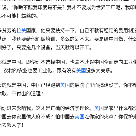
，说，“你瞧不起我印度是不是？我才不要成为世界工厂呢，我印
不可能打螺丝的。”
多贫穷的
拉美
国家，他只要扶持一下，自己不就有稳定的民用制
基建，我还要给他们做培训，多么的划不来。要是给中国做，什
训好了，只要拖几个设备，当天就可以开工。
那就是中国。即使你不选择中国，也毫不耽误中国全面走向工业
化，农村的农业也要工业化，跟有没有
美国
没多大关系。
大的就是中国，中国已经跑到
美国
的后院子里面搞建设了，你不
索取，不付出的道理？
怕你进来影响我，这才是正确的经济学理论。
美国
是家里什么都
中国去你家里偷大麻不成？怕中国去
美国
吃你家的火鸡？你保护
出去丢人了！