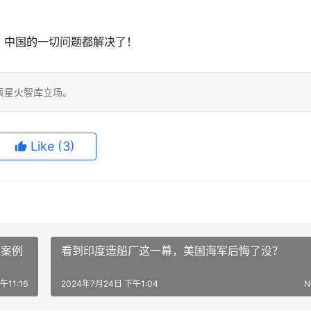
，中国的一切问题都解决了！
表星火智库立场。
Like
(3)
的案例
看到印度造船厂这一幕，美国海军后悔了没？
午11:16
2024年7月24日 下午1:04
N