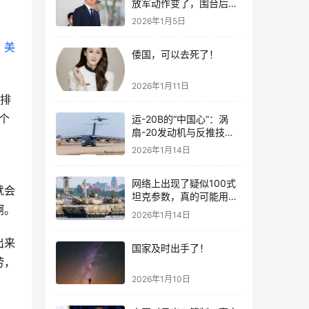
放军动作变了，围台后的
“真正杀招”曝光
2026年1月5日
。
美
倭国，可以去死了！
2026年1月11日
单排
个
运-20B的“中国心”：涡
扇-20发动机与反推技术
大突破！
2026年1月14日
网络上出现了疑似100式
就会
坦克参数，真的可能用了
啊。
钛合金装甲！
2026年1月14日
出来
国家及时出手了！
劳，
2026年1月10日