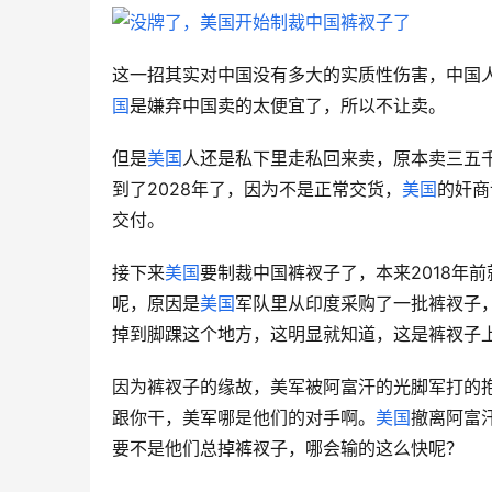
这一招其实对中国没有多大的实质性伤害，中国
国
是嫌弃中国卖的太便宜了，所以不让卖。
但是
美国
人还是私下里走私回来卖，原本卖三五
到了2028年了，因为不是正常交货，
美国
的奸商
交付。
接下来
美国
要制裁中国裤衩子了，本来2018年
呢，原因是
美国
军队里从印度采购了一批裤衩子
掉到脚踝这个地方，这明显就知道，这是裤衩子
因为裤衩子的缘故，美军被阿富汗的光脚军打的
跟你干，美军哪是他们的对手啊。
美国
撤离阿富
要不是他们总掉裤衩子，哪会输的这么快呢？