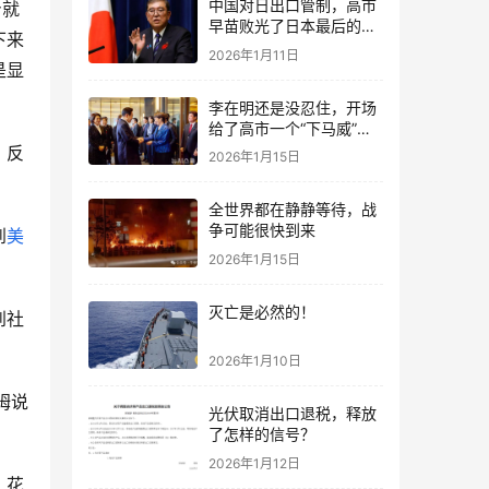
中国对日出口管制，高市
身就
早苗败光了日本最后的国
下来
运
2026年1月11日
是显
李在明还是没忍住，开场
给了高市一个“下马威”，
还特意提到中国
，反
2026年1月15日
全世界都在静静等待，战
争可能很快到来
到
美
2026年1月15日
灭亡是必然的！
到社
2026年1月10日
姆说
光伏取消出口退税，释放
了怎样的信号？
2026年1月12日
，花