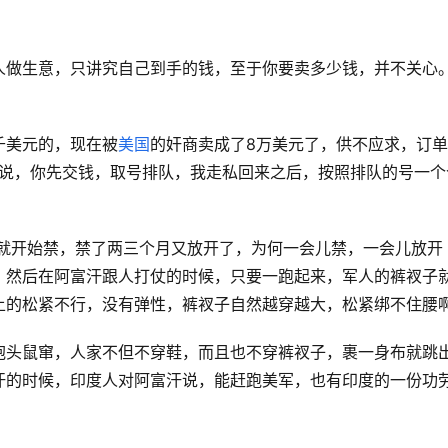
人做生意，只讲究自己到手的钱，至于你要卖多少钱，并不关心
千美元的，现在被
美国
的奸商卖成了8万美元了，供不应求，订
说，你先交钱，取号排队，我走私回来之后，按照排队的号一个
前就开始禁，禁了两三个月又放开了，为何一会儿禁，一会儿放开
，然后在阿富汗跟人打仗的时候，只要一跑起来，军人的裤衩子
上的松紧不行，没有弹性，裤衩子自然越穿越大，松紧绑不住腰
抱头鼠窜，人家不但不穿鞋，而且也不穿裤衩子，裹一身布就跳
汗的时候，印度人对阿富汗说，能赶跑美军，也有印度的一份功