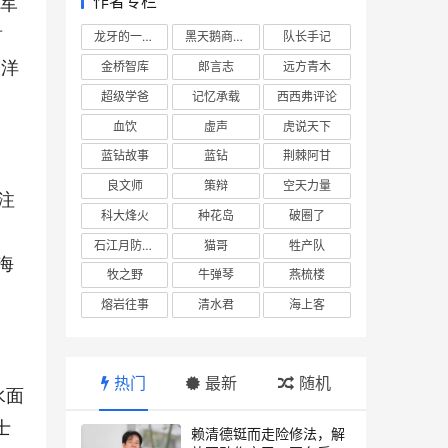
海军
作者专栏
首
龙牙的一座山
黑天鹅商业情报站
队长手记
大洋
金桥智库
郎言志
远方青木
超级学爸
记忆承载
西西弗评论
血饮
虚声
虎说天下
蓝钻故事
蓝钻
荆棘阿甘
良文师
策辩
空天力量
专注
科大烽火
种花岛
破圈了
石江月防务观察
猫哥
牲产队
海
牧之野
牛弹琴
燕梳楼
熔岩往事
清水君
海上客
热门
最新
随机
水面
士
赖清德铤而走险修法，解