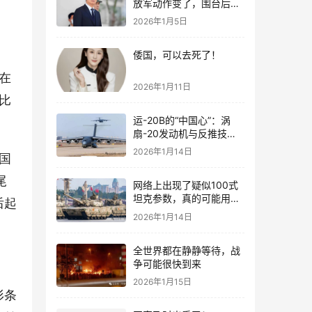
放军动作变了，围台后的
“真正杀招”曝光
2026年1月5日
倭国，可以去死了！
在
2026年1月11日
比
运-20B的“中国心”：涡
扇-20发动机与反推技术
大突破！
2026年1月14日
去国
尾
网络上出现了疑似100式
坦克参数，真的可能用了
后起
钛合金装甲！
2026年1月14日
全世界都在静静等待，战
争可能很快到来
2026年1月15日
形条