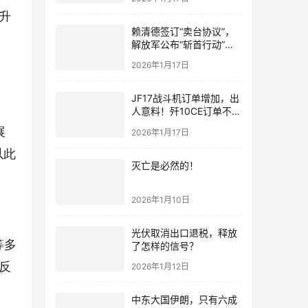
升
赖清德签订“卖台协议”，
解放军公布“斩首行动”画
面
2026年1月17日
JF17战斗机订单增加，出
人意料！歼10CE订单不要
急，都会有的！
展
2026年1月17日
以此
灭亡是必然的！
2026年1月10日
光伏取消出口退税，释放
等多
了怎样的信号？
反
2026年1月12日
中东大国伊朗，只有六成