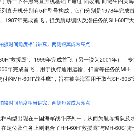
得了解一下在黑鹰直升机基础上通过“陆改舰”而诞生的美
”系列直升机分别有5种型号构成，它们分别是1978年完成
”、1987年完成首飞，担负航母编队反潜任务的SH-60F“
0H“救援鹰”、1999年完成首飞（另一说为2001年），
2000年完成首飞，用于执行通用运输、扫雷等任务的MH-
交付的MH-60R“战斗鹰”，旨在被美海军用于取代SH-60B“
以这种构型出现在中国海军战斗序列中，从而为航母编队及
定位及任务上则混合了HH-60H“救援鹰”与MH-60S“骑