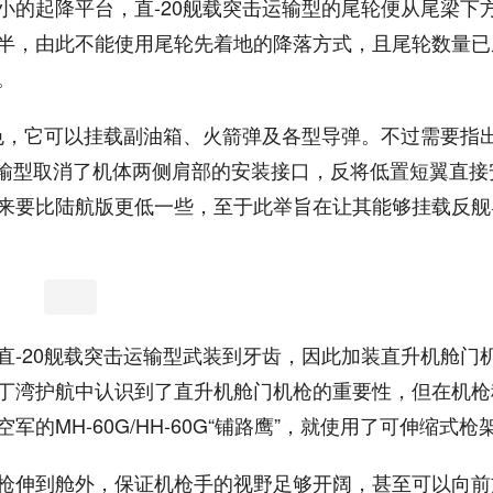
小的起降平台，直-20舰载突击运输型的尾轮便从尾梁下
半，由此不能使用尾轮先着地的降落方式，且尾轮数量已
。
特色，它可以挂载副油箱、火箭弹及各型导弹。不过需要指
击运输型取消了机体两侧肩部的安装接口，反将低置短翼直接
来要比陆航版更低一些，至于此举旨在让其能够挂载反舰
直-20舰载突击运输型武装到牙齿，因此加装直升机舱门
丁湾护航中认识到了直升机舱门机枪的重要性，但在机枪
MH-60G/HH-60G“铺路鹰”，就使用了可伸缩式枪
枪伸到舱外，保证机枪手的视野足够开阔，甚至可以向前