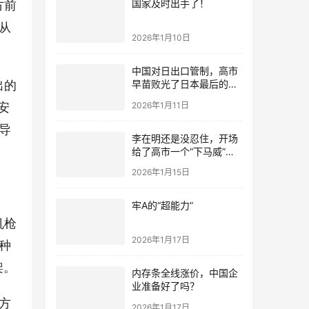
方前
国家及时出手了！
从
2026年1月10日
中国对日出口管制，高市
出的
早苗败光了日本最后的国
运
安
2026年1月11日
导
李在明还是没忍住，开场
给了高市一个“下马威”，
还特意提到中国
2026年1月15日
牢A的“超能力”
机枪
2026年1月17日
种
架。
内存条全线涨价，中国企
业准备好了吗？
方
2026年1月17日