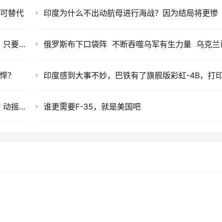
无可替代
印度为什么不出动航母进行海战？因为结局将更惨
事关两岸统一，美军罕见改口，承诺绝不派兵，只要中方答应一条件
强悍？
会不会出兵阻止中国统一？特朗普给出的答案，动摇不了大陆的决心
谁更需要F-35，就是美国吧