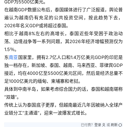
GDP为5500亿美元。
在越南GDP数据公布后，泰国媒体进行了广泛报道，舆论普
遍认为越南仍有充足的公共投资空间，按此趋势下去，
2026年名义GDP或将超过泰国。
相比于越南8%左右的高增长，泰国近些年受困于政治动
荡、边境战争等一系列问题，其2026年经济增幅预测仅为
1.5％。
东
南亚
国家里，拥有2.7亿人口和1.4万亿美元GDP的印尼是
独一档存在，新加坡、泰国、越南、马来西亚、菲律宾GDP
接近，均在4000亿至5500亿美元区间，然后是经济总量不
足1000亿美元的缅甸、柬埔寨和老挝。
具体到中南半岛，如果考虑综合国力的话，泰国和越南堪称
“双雄”。
传统上认为泰国底子更厚，但越南最近几年因被纳入全球产
业链分工“主通道”，迎来一波爆发式增长。
已付费？
登录
或
刷新