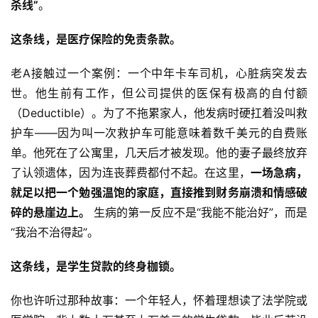
杀线”
。
这条线，是医疗保险的免责条款。
老A接触过一个案例：一个中年卡车司机，心脏病突发去
世。他生前有工作，但公司提供的医保有极高的自付额
（Deductible）。为了不拖累家人，他发病时硬扛着没叫救
护车——因为叫一次救护车可能意味着数千美元的自费账
单。他死在了公寓里，几天后才被发现。他的妻子最终放弃
了认领遗体，因为连丧葬费都付不起。在这里，
一场急病，
就足以把一个勉强温饱的家庭，直接推到财务崩溃和情感破
碎的悬崖边上。
 生病的第一反应不是“我能不能治好”，而是
“我治不治得起”。
这条线，是学生贷款的终身枷锁。
你也许听过那种故事：一个年轻人，怀着理想读了法学院或