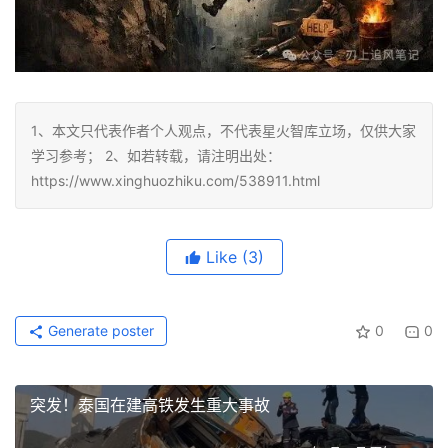
1、本文只代表作者个人观点，不代表星火智库立场，仅供大家
学习参考； 2、如若转载，请注明出处：
https://www.xinghuozhiku.com/538911.html
Like
(3)
Generate poster
0
0
突发！泰国在建高铁发生重大事故