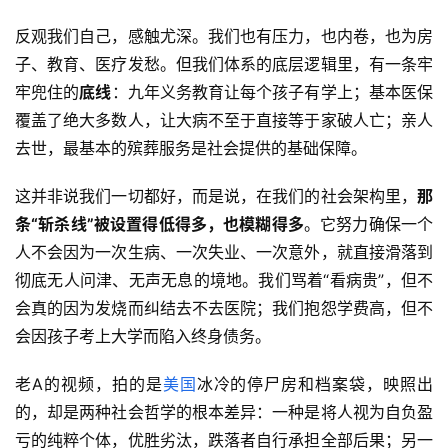
反观我们自己，感触尤深。我们也有压力，也内卷，也为房
子、教育、医疗发愁。但我们体系的底层逻辑里，有一条牢
牢兜住的
底线
：九年义务教育让每个孩子有学上；基本医保
覆盖了绝大多数人，让大病不至于直接等于家破人亡；亲人
去世，最基本的殡葬服务是社会提供的基础保障。
这并非说我们一切都好，而是说，在我们的社会架构里，
那
条“斩杀线”被设置得低得多，也模糊得多
。它努力确保一个
人不会因为一次生病、一次失业、一次意外，就直接滑落到
彻底无人问津、无声无息的境地。我们骂着“看病贵”，但不
会真的因为发烧而纠结去不去医院；我们抱怨学费高，但不
会因孩子考上大学而陷入终身债务。
老A的视频，拍的是
美国
冰冷的停尸房和档案袋，映照出
的，却是两种社会哲学的根本差异：一种是将人视为自负盈
亏的纯粹个体，优胜劣汰，跌落者自行承担全部后果；另一