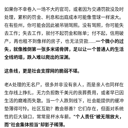
如果你不幸卷入一场不大的官司，或者因为交通罚款没及时
处理，累积的罚金、利息和出庭成本可能像雪球一样滚大。
在有些州，你可能会因此被吊销驾照。没有驾照，你可能失
去工作；失去工作，就付不起罚金和账单；付不起，信用破
产，再也租不到像样的房子，也无法贷款……
一个微小的过
失，就像推倒第一张多米诺骨牌，足以让一个普通人的生活
全线坍塌，跌入难以爬出的深渊。
这条线，更是社会支撑网的脆弱不堪。
老A处理的无名尸，很多并非没有亲人，而是亲人也同样在
生存线上挣扎，无力负担数千美元的丧葬费用，或者早已因
生活的磨难而失散。当一个人跌到线下，社会能提供的缓冲
垫薄得可怜。社区互助？教会慈善？它们存在，但面对系统
性的巨大缺口，常常是杯水车薪。
“个人责任”被无限放大，
而“社会集体担当”却影子稀薄。