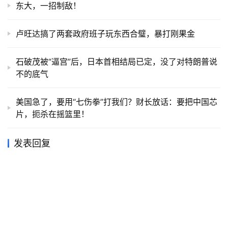
东大，一招制敌！
卢旺达搞了两套政府班子玩东西合璧，暴打刚果金
石破茂被“逼宫”后，日本首相结局已定，没了对特朗普说
不的底气
美国急了，要用“七伤拳”打我们？财长放话：要把中国芯
片，扼杀在摇篮里！
发表回复
You must be logged in to post a comment...
Please
Login
to Comment