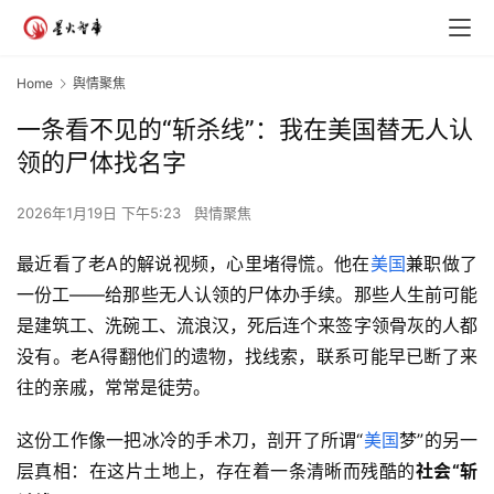
Home
舆情聚焦
一条看不见的“斩杀线”：我在美国替无人认
领的尸体找名字
2026年1月19日 下午5:23
舆情聚焦
最近看了老A的解说视频，心里堵得慌。他在
美国
兼职做了
一份工——给那些无人认领的尸体办手续。那些人生前可能
是建筑工、洗碗工、流浪汉，死后连个来签字领骨灰的人都
没有。老A得翻他们的遗物，找线索，联系可能早已断了来
往的亲戚，常常是徒劳。
这份工作像一把冰冷的手术刀，剖开了所谓“
美国
梦”的另一
层真相：在这片土地上，存在着一条清晰而残酷的
社会“斩