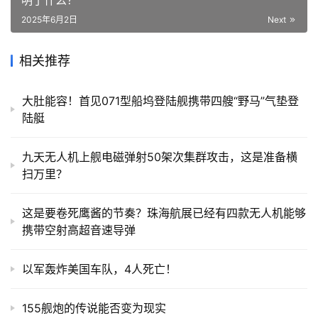
明了什么？
2025年6月2日
Next
相关推荐
大肚能容！首见071型船坞登陆舰携带四艘“野马”气垫登
陆艇
九天无人机上舰电磁弹射50架次集群攻击，这是准备横
扫万里？
这是要卷死鹰酱的节奏？珠海航展已经有四款无人机能够
携带空射高超音速导弹
以军轰炸美国车队，4人死亡！
155舰炮的传说能否变为现实