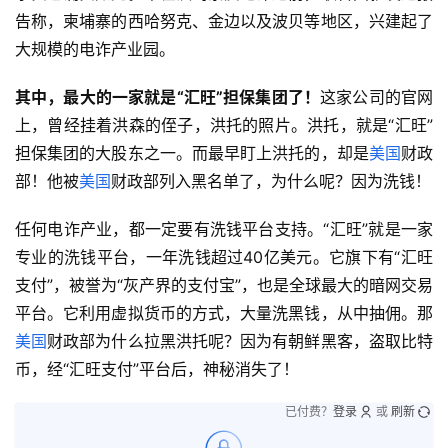
告称，柬埔寨的西哈努克、金边以及波贝等地区，兴建起了
大规模的电诈产业园。
其中，最大的一家就是
“
汇
旺
”
担保集团了！
这家公司的官网
上，曾经挂着洪森的侄子，洪托的照片。洪托，就是“汇旺”
担保集团的大股东之一。而最早盯上洪托的，却是
美国
财政
部！他被
美国
财政部列入黑名单了，为什么呢？因为洗钱！
任何电诈产业，都一定要有洗钱平台支持。“汇旺”就是一家
专业的洗钱平台，一年洗钱超过40亿美元。它旗下有“汇旺
支付”，被誉为“灰产界的支付宝”，也是全球最大的暗网交易
平台。它利用虚拟货币的方式，大量洗黑钱，从中抽佣。那
美国
财政部为什么拉黑洪托呢？因为有朝鲜黑客，盗取比特
币，经“汇旺支付”平台后，神秘消失了！
已付费？
登录
或
刷新