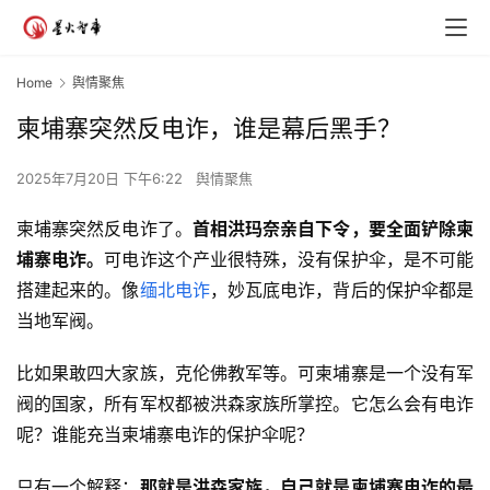
Home
舆情聚焦
柬埔寨突然反电诈，谁是幕后黑手？
2025年7月20日 下午6:22
舆情聚焦
柬埔寨突然反电诈了。
首相洪玛奈亲自下令，要全面铲除柬
埔寨电诈。
可电诈这个产业很特殊，没有保护伞，是不可能
搭建起来的。像
缅北电诈
，妙瓦底电诈，背后的保护伞都是
当地军阀。
比如果敢四大家族，克伦佛教军等。可柬埔寨是一个没有军
阀的国家，所有军权都被洪森家族所掌控。它怎么会有电诈
呢？谁能充当柬埔寨电诈的保护伞呢？
只有一个解释：
那就是洪森家族，自己就是柬埔寨电诈的最