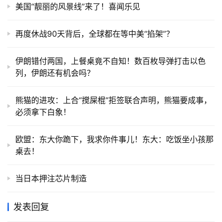
美国“靓丽的风景线”来了！喜闻乐见
再度休战90天背后，全球都在等中美“掐架”？
伊朗错付两国，上餐桌竟不自知！数百枚导弹打击以色
列，伊朗还有机会吗？
熊猫的进攻：上合“搅屎棍”拒签联合声明，熊猫要成事，
必须拿下白象！
欧盟：东大你跪下，我求你件事儿！东大：吃饭坐小孩那
桌去！
当日本押注芯片制造
发表回复