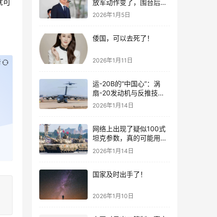
就可
放军动作变了，围台后的
“真正杀招”曝光
2026年1月5日
倭国，可以去死了！
2026年1月11日
新
运-20B的“中国心”：涡
扇-20发动机与反推技术
大突破！
2026年1月14日
网络上出现了疑似100式
坦克参数，真的可能用了
钛合金装甲！
2026年1月14日
国家及时出手了！
2026年1月10日