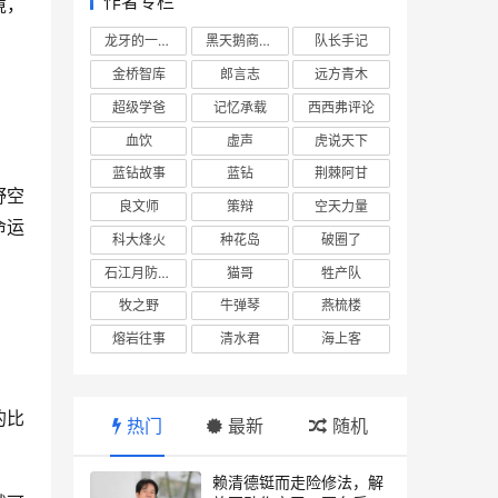
作者专栏
境，
龙牙的一座山
黑天鹅商业情报站
队长手记
金桥智库
郎言志
远方青木
超级学爸
记忆承载
西西弗评论
血饮
虚声
虎说天下
蓝钻故事
蓝钻
荆棘阿甘
野空
良文师
策辩
空天力量
命运
科大烽火
种花岛
破圈了
石江月防务观察
猫哥
牲产队
牧之野
牛弹琴
燕梳楼
熔岩往事
清水君
海上客
的比
热门
最新
随机
赖清德铤而走险修法，解