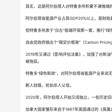
其实，这是阿尔伯塔人对特鲁多所积累不满情绪
阿尔伯塔省能源产业占其GDP20%以上，是财
但特鲁多热衷于“白左”极端环保那一套，推行“绿
自由党政府搞出个“碳定价框架”（Carbon Prici
2019年又通过《影响评估法案》，加强了对新
被拖延。
特鲁多“绿色新政”，对阿尔伯塔省能源产业来说
断人财路，犹如杀人父母。
2020年，阿尔伯塔人开始又闹独立，一些历史
加拿大国家雏形来自于1867年英国通过的《英