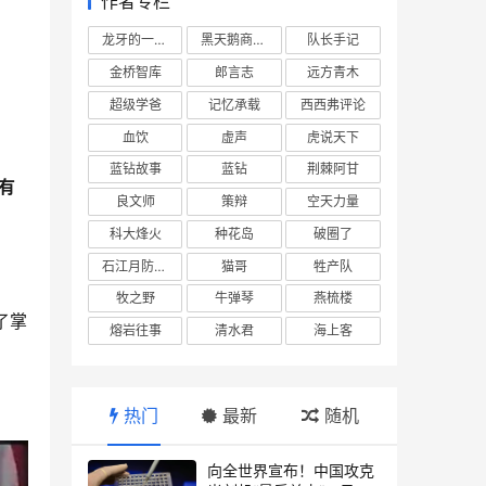
作者专栏
龙牙的一座山
黑天鹅商业情报站
队长手记
金桥智库
郎言志
远方青木
超级学爸
记忆承载
西西弗评论
血饮
虚声
虎说天下
蓝钻故事
蓝钻
荆棘阿甘
有
良文师
策辩
空天力量
科大烽火
种花岛
破圈了
石江月防务观察
猫哥
牲产队
牧之野
牛弹琴
燕梳楼
了掌
熔岩往事
清水君
海上客
热门
最新
随机
向全世界宣布！中国攻克