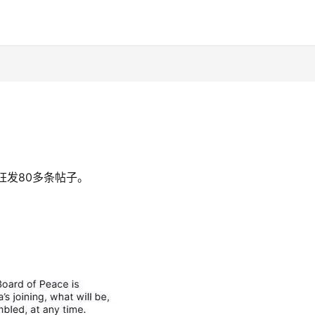
狂发80多条帖子。