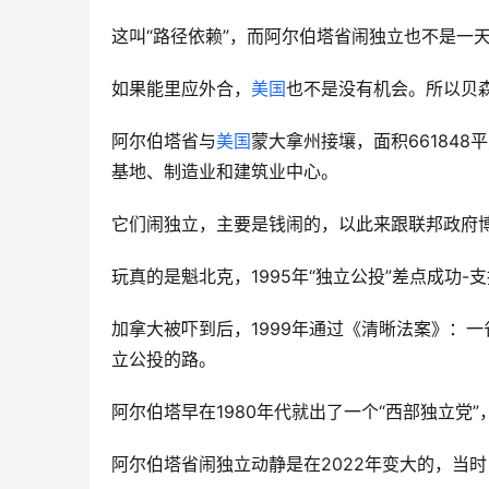
这叫“路径依赖”，而阿尔伯塔省闹独立也不是一
如果能里应外合，
美国
也不是没有机会。所以贝
阿尔伯塔省与
美国
蒙大拿州接壤，面积661848
基地、制造业和建筑业中心。
它们闹独立，主要是钱闹的，以此来跟联邦政府
玩真的是魁北克，1995年“独立公投”差点成功-支持
加拿大被吓到后，1999年通过《清晰法案》：
立公投的路。
阿尔伯塔早在1980年代就出了一个“西部独立党
阿尔伯塔省闹独立动静是在2022年变大的，当