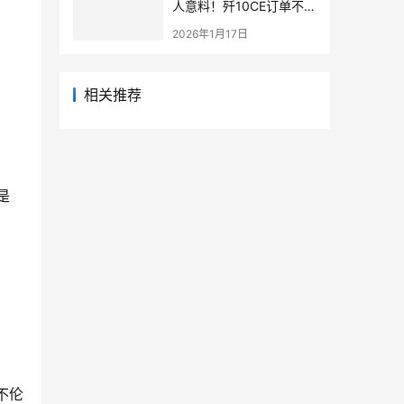
人意料！歼10CE订单不要
急，都会有的！
2026年1月17日
相关推荐
是
不伦