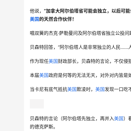
他说，
“加拿大阿尔伯塔省
可能会独立，以后可能
美国
的天然合作伙伴！
唱双簧的杰克·萨勒曼问及阿尔伯塔省独立公投问
贝森特回答，“阿尔伯塔人是非常独立的人民……
作为现任
美国
财政部长，贝森特的言论，不仅侵
本届
美国
政府是何等的无法无天，对外对内皆是
当卡尼有底气抵抗
美国
欺凌时，
美国
发现一口吃
贝森特的言论（阿尔伯塔先独立，再并入
美国
）
的德克萨斯。