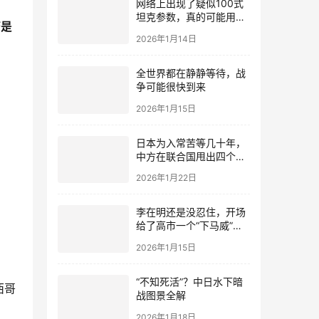
网络上出现了疑似100式
坦克参数，真的可能用了
塔是
钛合金装甲！
2026年1月14日
全世界都在静静等待，战
争可能很快到来
2026年1月15日
日本为入常苦等几十年，
中方在联合国甩出四个
字，让日本直接出局
2026年1月22日
李在明还是没忍住，开场
给了高市一个“下马威”，
还特意提到中国
2026年1月15日
“不知死活”？中日水下暗
西哥
战图景全解
2026年1月18日