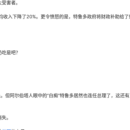
大受害者。
人均收入下降了20%。更令愤怒的是，特鲁多政府将财政补助给了
奶吃是吧？
。
长。但阿尔伯塔人眼中的“白痴”特鲁多居然也连任总理了，这还有
消失。