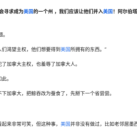
会寻求成为
美国
的一个州 ，我们应该让他们并入
美国
！阿尔伯
题。
人们渴望主权，他们想要得到
美国
所拥有的东西。”
犯了加拿大主权，也羞辱了加拿大人。
如此。
不下加拿大，把鲸吞改为蚕食了，先掰下一个省尝尝。
看起来非常可笑，但这种事，
美国
并非没有做过，比如老邻居墨