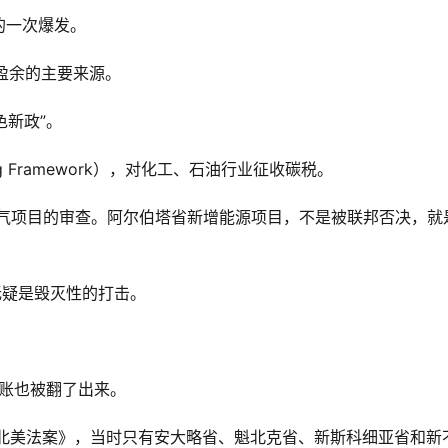
的一次爆发。
政盈余的主要来源。
色新政”。
ng Framework），对化工、石油行业征收碳税。
油气项目的审查。阿尔伯塔省新增能源项目，不是被联邦否决，就
无疑是毁灭性的打击。
旧账也被翻了出来。
属北美法案》，当时只有安大略省、魁北克省、新斯科细亚省和新