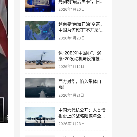
光刻机“最后关卡”，日媒
紧急发文：我们愿意卖
2026年1月20日
越南靠“南海石油”变富，
中国为何死守”不开采”红
线?
2026年1月23日
运-20B的“中国心”：涡
扇-20发动机与反推技术
大突破！
2026年1月14日
西方对华，陷入集体自
嗨！
2026年1月21日
中国六代机公开：人类情
报史上的战略阳谋与全球
空中力量重构
2026年1月23日