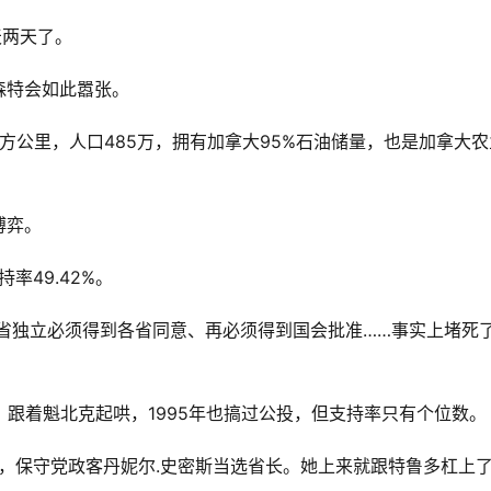
天两天了。
森特会如此嚣张。
平方公里，人口485万，拥有加拿大95%石油储量，也是加拿大农
博弈。
率49.42%。
一省独立必须得到各省同意、再必须得到国会批准……事实上堵死
”，跟着魁北克起哄，1995年也搞过公投，但支持率只有个位数。
时，保守党政客丹妮尔.史密斯当选省长。她上来就跟特鲁多杠上