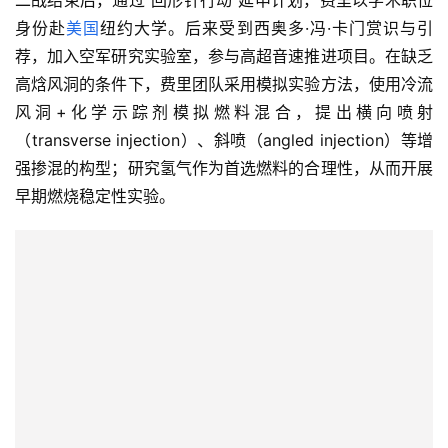
二战结束后，通过“回形针行动”延申计划，费里以学术职位
身份赴
美国
纽约大学。后来受到西奥多·冯·卡门赏识与引
荐，加入空军研究实验室，参与高超音速推进项目。在缺乏
高焓风洞的条件下，费里团队采用模拟实验方法，使用冷流
风洞+化学示踪剂模拟燃料混合，提出横向喷射
（transverse injection）、斜喷（angled injection）等增
强掺混的构型；研究氢气作为首选燃料的合理性，从而开展
早期燃烧稳定性实验。