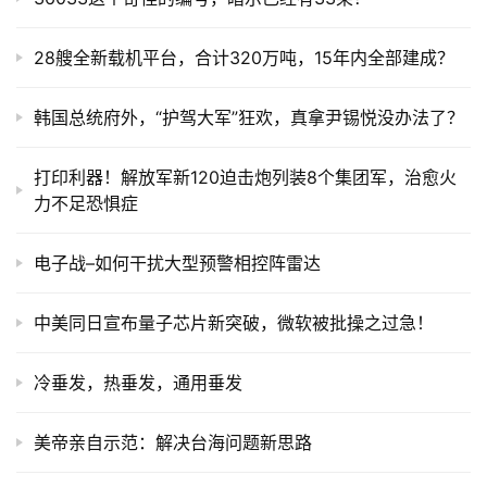
28艘全新载机平台，合计320万吨，15年内全部建成？
韩国总统府外，“护驾大军”狂欢，真拿尹锡悦没办法了？
打印利器！解放军新120迫击炮列装8个集团军，治愈火
力不足恐惧症
电子战–如何干扰大型预警相控阵雷达
中美同日宣布量子芯片新突破，微软被批操之过急！
冷垂发，热垂发，通用垂发
美帝亲自示范：解决台海问题新思路