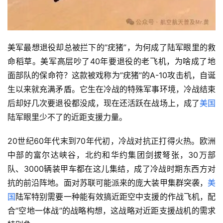
美军最想退役却总被拦下的”疣猪”，为何成了陆军眼里的救
命稻草。美军高层吵了40年要退役的老飞机，为啥成了地
面部队的保命符？这款被戏称为”疣猪”的A-10攻击机，自诞
生以来就充满矛盾。它生在冷战的特殊军事环境，冷战结束
后却好几次要退役都没成，现在还活跃在战场上，成了
美国
陆军眼里少不了的近距支援力量。
20世纪60年代末到70年代初，冷战对抗正打得火热。欧洲
中部的富尔达峡谷，北约和华约集团剑拔弩张，30万部
队、3000辆装甲车都在这儿集结，成了冷战时期东西方对
抗的前沿阵地。面对苏联可能派来的庞大装甲集群突袭，
美
国
陆军特别需要一种能有效搞近距空中支援的作战飞机，配
合”空地一体战”的战略构想，这战略对近距支援战机的需求