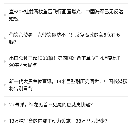
直-20F挂载两枚鱼雷飞行画面曝光，中国海军已无反潜
短板
你笑六爷老，六爷笑你防不了！反复魔改的轰6底有多
野？
出口总数已超1000辆！第四国准备下单 VT-4坦克比T-
90有4大优点
新一代大黑鱼传喜讯，14米巨型耐压壳问世，中国核潜艇
将告别龟背
27号弹，神龙见首不见尾的夏威夷快递？
13万吨平台的内部主动力设施，38万马力起步？