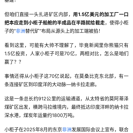
基建！
但咱们直接一头扎进矿区内部，
用1.5亿美元的加工厂一口
把本应走到小柜子船舱的半成品在半路就给截走
，使得小柜
子的“
非洲
替代矿”布局从源头上的加工端被掐！
看到这里，可能有大帅不理解了，毕竟新闻里你熊猫只有
1.5亿投资，人家小柜子可是70亿，两相对比，怎么是咱们
赢了？？
事情还得从小柜子这70亿说起，在莫桑比克东北部，有一
条连接矿区到印度洋的大动脉—纳卡拉走廊。
这是一条总长约912公里的运输通道，从太特省的莫阿蒂泽
煤矿区出发，横跨马拉维境内，最终抵达印度洋畔的纳卡拉
深水港，煤炭年运量约1800万吨。
小柜子在2025年8月的东京
非洲
发展国际会议上宣布，联合