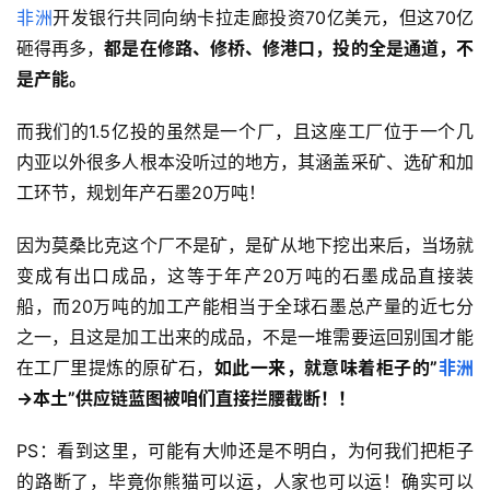
非洲
开发银行共同向纳卡拉走廊投资70亿美元，但这70亿
砸得再多，
都是在修路、修桥、修港口，投的全是通道，不
是产能。
而我们的1.5亿投的虽然是一个厂，且这座工厂位于一个几
内亚以外很多人根本没听过的地方，其涵盖采矿、选矿和加
工环节，规划年产石墨20万吨！
因为莫桑比克这个厂不是矿，是矿从地下挖出来后，当场就
变成有出口成品，这等于年产20万吨的石墨成品直接装
船，而20万吨的加工产能相当于全球石墨总产量的近七分
之一，且这是加工出来的成品，不是一堆需要运回别国才能
在工厂里提炼的原矿石，
如此一来，就意味着柜子的”
非洲
→本土”供应链蓝图被咱们直接拦腰截断！！
PS：看到这里，可能有大帅还是不明白，为何我们把柜子
的路断了，毕竟你熊猫可以运，人家也可以运！确实可以