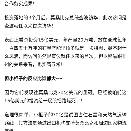
合作务实成果！
投资落地的3个月后，莫桑比克总统查波访华，此次访问是
查波就任以来首次访华！
表面上看总投资1.5亿美元，年产量20万吨，放在全球每年
一百四五十万吨的石墨产能里顶多就是一块拼图，掀不起什
么风浪，而访问虽然是查波就任以来的首次，但以熊猫跟非
州的关系来看，也实属寻常！
但小柜子的反应比谁都大~~
因为它们发现往莫桑比克70亿美元的重砸，已经被咱们这
1.5亿美元的投资给一屁股把路堵死了！
道理很简单，小柜子的70亿是试图占住石墨和天然气运输
路线，其方法是通过出口机构支持莫桑比克和周边国家物流