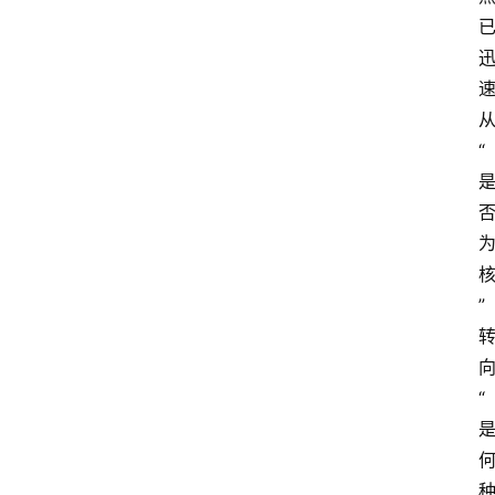
“
”
“