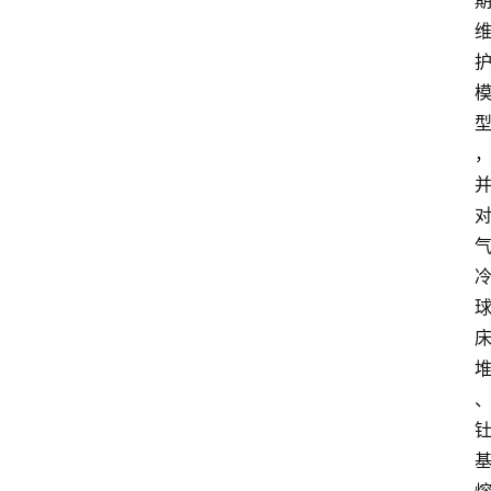
家
专
栏
登录
注册
舆
情
聚
焦