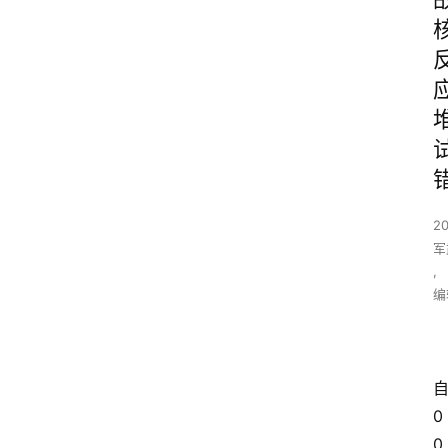
2
军
,
编
0
0