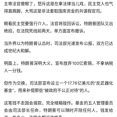
主审法官傻眼了，怒斥这是在拿法律当儿戏，民主党人也气
得直跳脚，大骂这是非法套取国库资金的共谋假官司。
眼看民主党要强行介入，法官将驳回诉讼，特朗普团队又出
绝招，在法院死线前两天，单方面宣布撤诉。
当外界以为特朗普认怂时，司法部光速发布公报，双方已达
成世纪大和解。
明面上，特朗普深明大义，宣布放弃100亿索赔，不拿纳税
人一分钱。
但作为交换，司法部宣布设立一个17.76亿美元的“反武器化
基金”，用来补偿那些“被政府不公正对待”的人。
这笔钱不走国会拨款，完全暗箱操作。基金的五人管理委员
会由司法部长任命，特朗普可以随时开除任何人，钱发给