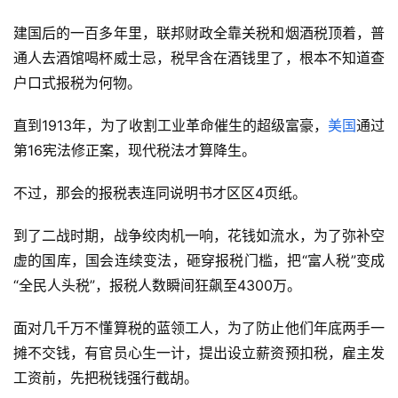
建国后的一百多年里，联邦财政全靠关税和烟酒税顶着，普
通人去酒馆喝杯威士忌，税早含在酒钱里了，根本不知道查
户口式报税为何物。
直到1913年，为了收割工业革命催生的超级富豪，
美国
通过
第16宪法修正案，现代税法才算降生。
不过，那会的报税表连同说明书才区区4页纸。
到了二战时期，战争绞肉机一响，花钱如流水，为了弥补空
虚的国库，国会连续变法，砸穿报税门槛，把“富人税”变成
“全民人头税”，报税人数瞬间狂飙至4300万。
面对几千万不懂算税的蓝领工人，为了防止他们年底两手一
摊不交钱，有官员心生一计，提出设立薪资预扣税，雇主发
工资前，先把税钱强行截胡。