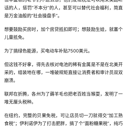
话的人，惩罚“不本分”的人，甚至可以替代社会福利，简直
是万金油般的“社会操盘手”。
想要鼓励买房时，加个房贷抵扣即可；想鼓励生娃，就塞个
儿童抵免。
为了搞绿色能源，买电动车补贴7500美元。
但这钱不好拿，得先去核对电池的稀有金属是不是在北美开
采的，组装地在哪，一堆破规矩直接让消费者和审计员双双
崩溃。
联邦在折腾，各州为了薅羊毛也把老百姓当猴耍，发明了一
堆无厘头税种。
在纽约，完整的贝果免税，可让店员切一刀就得交“加工熟
食税”；伊利诺伊为了打击肥胖，搞了个“面粉糖果税”，纯巧