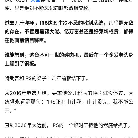
使，只是绝对不能忘记向联邦政府交税。
过去
几十
年里，
IRS
这套生冷不忌的收割系统，几乎是无敌
的存在
，
不管是
黑帮大佬
、亿万富翁还是好莱坞权贵，都得
在
他面前俯首称臣
。
谁能想到，这台不可一世的碎肉机，最后在一个金发老头身
上踢到了钢板。
特朗普和IRS的梁子十几年前就结下了。
从2016年参选开始，要求他公开税表的呼声就没停过，大
统领永远是那句：“IRS正在审计我，审计没完，我不能公
开。”
直到2020年大选前，IRS的一个临时工把他的老底给扒了。