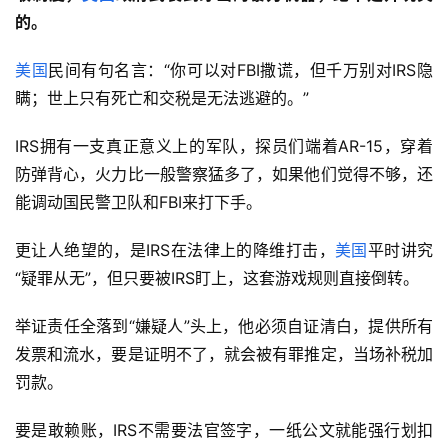
的。
美国
民间有句名言：“你可以对FBI撒谎，但千万别对IRS隐
瞒；世上只有死亡和交税是无法逃避的。”
IRS拥有一支真正意义上的军队，探员们端着AR-15，穿着
防弹背心，火力比一般警察猛多了，如果他们觉得不够，还
能调动国民警卫队和FBI来打下手。
更让人绝望的，是IRS在法律上的降维打击，
美国
平时讲究
“疑罪从无”，但只要被IRS盯上，这套游戏规则直接倒转。
举证责任全落到“嫌疑人”头上，他必须自证清白，提供所有
发票和流水，要是证明不了，就会被有罪推定，当场补税加
罚款。
要是敢赖账，IRS不需要法官签字，一纸公文就能强行划扣