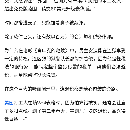
交，突然弹出个界面：“检测到有一笔20美元的零工收入，
超出免费版范围，请交80美元升级豪华版。”
时间都搭进去了，只能捏着鼻子被敲诈。
除了软件巨头，还有数以百万计的会计师和税务律师。
为什么在电影《肖申克的救赎》中，男主安迪能在监狱享受
一定的特权，连凶狠的狱警队长都得护着他，因为他是懂税
法的银行家，能搞定整个监狱狱警的税单，帮他们合法避
税，甚至能帮监狱长洗钱。
在这个巨大的吸血闭环里，连退税都是精心包装的套路。
美国
打工人在填W-4表格时，因为怕算错被罚，通常会让雇
主多扣点税。到了第二年春天，拿到几千块的退税，高兴得
像白捡一样。