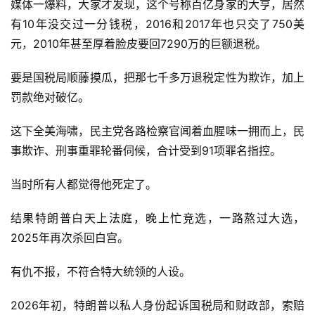
媒体一爆料，大家才发现，这个号称百亿身家的大亨，居然
有10年没交过一分钱税，2016和2017年也只交了750美
元，2010年甚至厚着脸皮要回7290万的巨额退税。
要是国税局顺藤摸瓜，把那七千多万退税定性为欺诈，加上
罚款绝对破亿。
这下全美海啸，民主党各路检察官闻着血腥味一拥而上，民
事欺诈、刑事重罪轮番伺候，合计受到91项罪名指控。
当时所有人都觉得他死定了。
结果特朗普白天上法庭，晚上忙竞选，一路熬过大选，
2025年再次杀回白宫。
有仇不报，不符合特大统领的人设。
2026年初，特朗普以私人身份起诉国税局和财政部，索赔