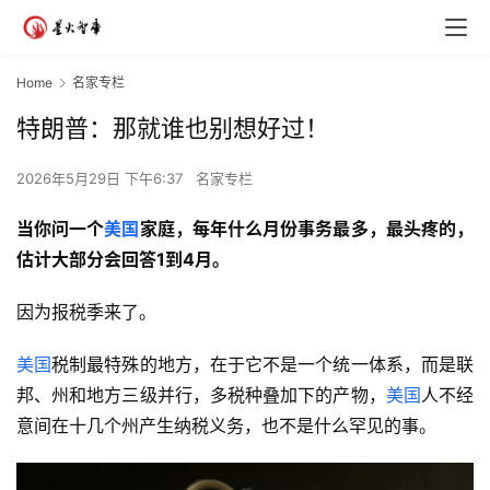
Home
名家专栏
特朗普：那就谁也别想好过！
2026年5月29日 下午6:37
名家专栏
当你问一个
美国
家庭
，
每年什么月份事务最多，最头疼
的，
估计大部分会回答
1
到
4
月。
因为报税季来了。
美国
税制最特殊的地方，在于它不是一个统一体系，而是联
邦、州和地方三级并行，多税种叠加下的产物，
美国
人不经
意间在十几个州产生纳税义务，也不是什么罕见的事。