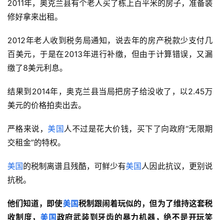
2011年，奥克兰县有个老人买了栋上百平米的房子，准备装
修好拿来出租。
2012年老人收到税务局通知，说去年的房产税款少支付几
百美元，于是在2013年进行补缴，但由于计算错误，又漏
缴了8美元利息。
结果到2014年，奥克兰县当局把房子给没收了，以2.45万
美元的价格拍卖出去。
严格来说，
美国
人不过是花大价钱，买下了向政府“无限期
交租金”的特权。
美国
的税制离谱且残酷，可鲜少有
美国
人因此抗议，更别说
抗税。
他们知道，即使
美国
税制跟闹着玩似的，但
为了维持这套税
收制度，
美国
政府武装到牙齿的暴力机器
，
绝不
是
开玩笑