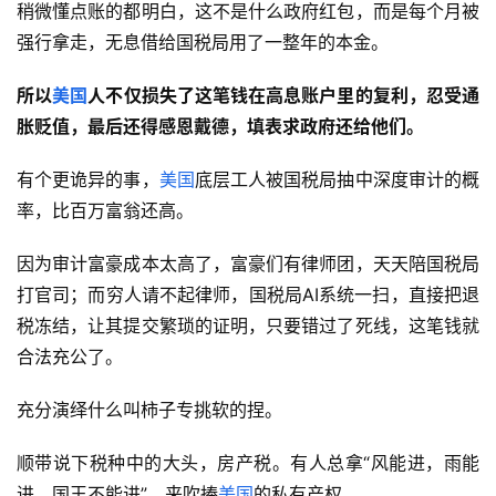
稍微懂点账的都明白，这不是什么政府红包，而是每个月被
强行拿走，无息借给国税局用了一整年的本金。
所以
美国
人
不仅损失了这笔钱在高息账户里的复利，忍受通
胀贬值，最后还得感恩戴德
，
填表求政府还给
他们
。
有个更诡异的事，
美国
底层工人被国税局抽中深度审计的概
率，比百万富翁还高。
因为审计富豪成本太高了，富豪们有律师团，天天陪国税局
打官司；而穷人请不起律师，国税局AI系统一扫，直接把退
税冻结，让其提交繁琐的证明，只要错过了死线，这笔钱就
合法充公了。
充分演绎什么叫柿子专挑软的捏。
顺带说下税种中的大头，房产税。有人总拿“风能进，雨能
进，国王不能进”，来吹捧
美国
的私有产权。