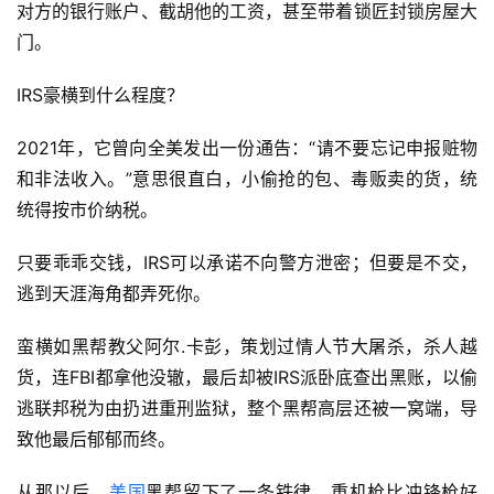
对方的银行账户、截胡他的工资，甚至带着锁匠封锁房屋大
门。
IRS豪横到什么程度？
2021年，它曾向全美发出一份通告：“请不要忘记申报赃物
和非法收入。”意思很直白，小偷抢的包、毒贩卖的货，统
统得按市价纳税。
只要乖乖交钱，IRS可以承诺不向警方泄密；但要是不交，
逃到天涯海角都弄死你。
蛮横如黑帮教父阿尔.卡彭，策划过情人节大屠杀，杀人越
货，连FBI都拿他没辙，最后却被IRS派卧底查出黑账，以偷
逃联邦税为由扔进重刑监狱，整个黑帮高层还被一窝端，导
致他最后郁郁而终。
从那以后，
美国
黑帮留下了一条铁律，重机枪比冲锋枪好