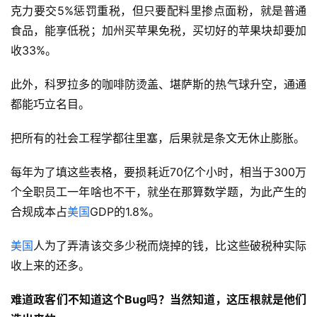
克力要交5%惩罚重税，但只要配料里掺点面粉，就是普通
食品，能享低税；加州买苹果免税，买切好的苹果块却要加
收33%。
此外，科罗拉多的咖啡防烫盖、堪萨斯的热气球升空，通通
都能巧立名目。
把所有的社会工程学都往里塞，后果就是条文无休止膨胀。
每年为了填这些表格，要损耗近70亿个小时，相当于300万
个全职员工一年啥也不干，就坐在那算数学题，为此产生的
合规成本占
美国
GDP的1.8%。
美国
人为了弄清该交多少税而烧掉的钱，比这些破税种实际
收上来的还多。
难道
政客们不知道这个
Bug
吗？当然知道，这
压根
就是他们