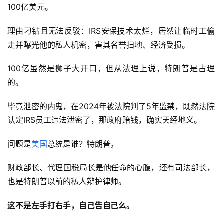
100亿美元。
理由刁钻且无法反驳：IRS安保技术太烂，居然让临时工偷
走并曝光他的私人机密，害其名誉扫地、经济受损。
100亿虽然是狮子大开口，但从法理上说，特朗普是占理
的。
毕竟泄密的内鬼，在2024年被法院判了5年监禁，既然法院
认定IRS员工违法泄密了，那政府赔钱，确实天经地义。
问题是
美国
总统是谁？特朗普。
财政部长、代理国税局长是他任命的心腹，还有司法部长，
也是特朗普以前的私人辩护律师。
这
不是左手打右手，
自己告自己
么
。