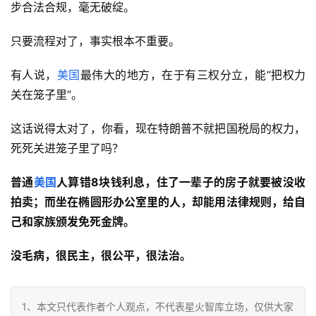
步合法合规，毫无破绽。
只要流程对了，事实根本不重要。
有人说，
美国
最伟大的地方，在于有三权分立，能“把权力
关在笼子里”。
这话说得太对了，你看，现在特朗普不就把国税局的权力，
死死关进笼子里了吗？
普通
美国
人算错
8
块钱利息，住了一辈子的房子
就
要被没收
拍卖；而坐在椭圆形办公室里的人，却能用法律规则
，
给自
己
和家族颁发免死金牌
。
没毛病，很民主，很公平，很法治。
1、本文只代表作者个人观点，不代表星火智库立场，仅供大家