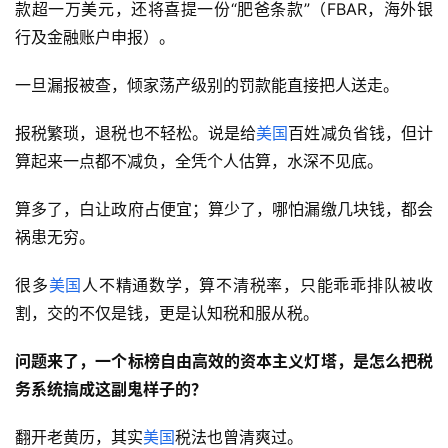
款超一万美元，还将喜提一份“肥爸条款”（FBAR，海外银
行及金融账户申报）。
一旦漏报被查，倾家荡产级别的罚款能直接把人送走。
报税繁琐，退税也不轻松。说是给
美国
百姓减负省钱，但计
算起来一点都不减负，全凭个人估算，水深不见底。
算多了，白让政府占便宜；算少了，哪怕漏缴几块钱，都会
祸患无穷。
很多
美国
人不精通数学，算不清税率，只能乖乖排队被收
割，交的不仅是钱，更是认知税和服从税。
问题来了，一个标榜自由高效的资本主义灯塔，是怎么把税
务系统搞成这副鬼样子的？
翻开老黄历，其实
美国
税法也曾清爽过。