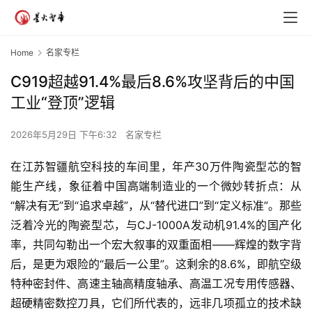
Home
名家专栏
C919超越91.4%最后8.6%攻坚背后的中国
工业“登顶”逻辑
2026年5月29日 下午6:32
名家专栏
在江苏智疆航空科技的车间里，年产30万件陶瓷型芯的智
能生产线，象征着中国高端制造业的一个微妙转折点：从
“解决有无”到“追求卓越”，从“替代进口”到“定义标准”。那些
泛着冷光的陶瓷型芯，与CJ-1000A发动机91.4%的国产化
率，共同勾勒出一个宏大叙事的双重面相——辉煌的数字背
后，是更为艰险的“最后一公里”。这剩余的8.6%，即航空级
特种密封件、高速主轴高精度轴承、高温工况专用传感器、
超硬精密数控刀具，它们所代表的，远非几项孤立的技术缺