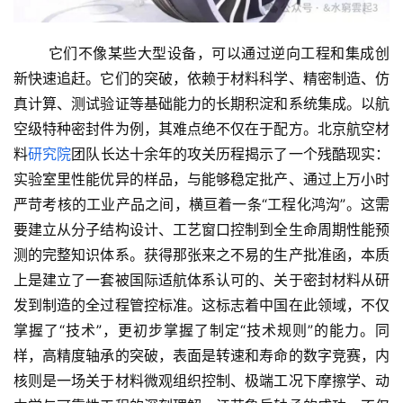
       它们不像某些大型设备，可以通过逆向工程和集成创
新快速追赶。它们的突破，依赖于材料科学、精密制造、仿
真计算、测试验证等基础能力的长期积淀和系统集成。以航
空级特种密封件为例，其难点绝不仅在于配方。北京航空材
料
研究院
团队长达十余年的攻关历程揭示了一个残酷现实：
实验室里性能优异的样品，与能够稳定批产、通过上万小时
严苛考核的工业产品之间，横亘着一条“工程化鸿沟”。这需
要建立从分子结构设计、工艺窗口控制到全生命周期性能预
测的完整知识体系。获得那张来之不易的生产批准函，本质
上是建立了一套被国际适航体系认可的、关于密封材料从研
发到制造的全过程管控标准。这标志着中国在此领域，不仅
掌握了“技术”，更初步掌握了制定“技术规则”的能力。同
样，高精度轴承的突破，表面是转速和寿命的数字竞赛，内
核则是一场关于材料微观组织控制、极端工况下摩擦学、动