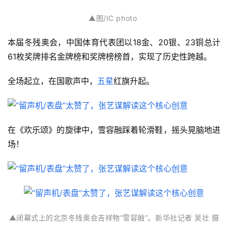
▲
图/IC photo
本届冬残奥会，中国体育代表团以18金、20银、23铜总计
61枚奖牌排名金牌榜和奖牌榜榜首，实现了历史性跨越。
全场起立，在国歌声中，
五星
红旗升起。
在《欢乐颂》的旋律中，雪容融踩着轮滑鞋，摇头晃脑地进
场！
▲
闭幕式上的北京冬残奥会吉祥物“雪容融”。
新华社记者 吴壮 摄