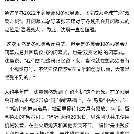
通过举办2022年冬奥会和冬残奥会，北京成为全球首座“双
奥之城”。开闭幕式总导演张艺谋对于冬残奥会开闭幕式的
定位是“温暖感人”，为此，沈晨一直在破题。
“这次虽然是冬残奥会闭幕式，但更是冬奥会和冬残奥会开
闭幕式总共四场仪式的闭幕式，也是‘双奥之城’的闭幕式。”
沈晨说，“我们想把这份记忆留下来，当时就在想必须要有
一个视觉符号，不然它仅仅停留在文学和创意层面，大家是
感受不到的。”
大约半年前，沈晨偶然想到了“留声机”这个形象。在冬残奥
会开幕式主视觉形象“同心圆”基础上，在“鸟巢”中央外加一
个“唱针”的舞美道具，地面屏幕转化为具有播放、存储、留
念特质的“留声机”。“唱针”大约20米长，导演团队并未使用
机械装置，在主火炬熄灭和其他表演环节，“唱针”是由残疾
人和健全人一起推动的，表达残健同行、一起向未来的理