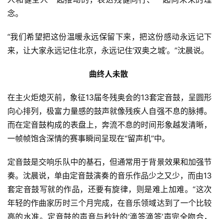
念。
“我们希望把这份温暖永远保留下来，把这份感动永远记下
来，让大家永远记住北京，永远记住‘双奥之城’。”沈晨说。
曲终人未散
在主火炬熄灭前，象征13届冬残奥会的13套定音鼓，呈圆形
向心排列，极富力量感的鼓声就像残疾人自强不息的脉搏。
而在定音鼓构成的表盘上，奔流不息的时间形象越发清晰，
一帧帧饱含深情的赛事瞬间呈现在“留声机”中。
定音鼓是交响乐队中的基石，但通常用于背景效果和加强节
奏。沈晨说，单由定音鼓演奏的音乐作品少之又少，而由13
套定音鼓写就的作品，还要有旋律，则是难上加难。“这次
年轻的作曲家历时三个月完成，在音乐领域达到了一个比较
高的水准。定音鼓的声音与秒针的‘滴答滴答’声完全吻合，