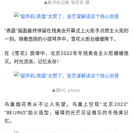
▲新华社记者 张可任 摄
“表盘”画面最终停留在残奥会开幕式上
火炬手
点燃
主
火炬的
一刻。随着悠扬的小提琴声中，雪花火炬台缓缓降下。
在《雪花》旋律中，北京2022年冬残奥会主火炬缓缓熄
灭。时光流淌，记忆永存！
▲
图/IC photo
鸟巢烟花秀从不让人失望。鸟巢上空现“北京2022”
“BEIJING”焰火造型，璀璨的光芒见证难忘的冬残奥记
忆。