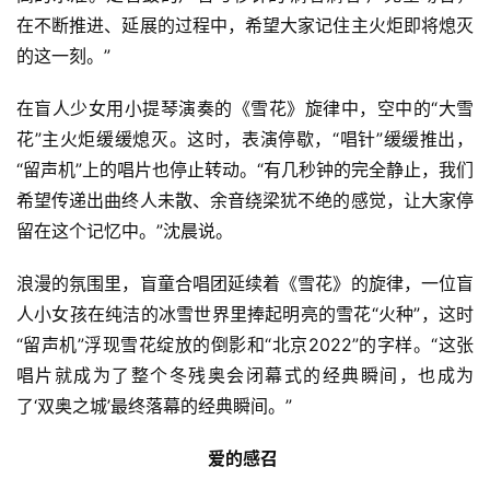
在不断推进、延展的过程中，希望大家记住主火炬即将熄灭
的这一刻。”
在盲人少女用小提琴演奏的《雪花》旋律中，空中的“大雪
花”主火炬缓缓熄灭。这时，表演停歇，“唱针”缓缓推出，
“留声机”上的唱片也停止转动。“有几秒钟的完全静止，我们
希望传递出曲终人未散、余音绕梁犹不绝的感觉，让大家停
留在这个记忆中。”沈晨说。
浪漫的氛围里，盲童合唱团延续着《雪花》的旋律，一位盲
人小女孩在纯洁的冰雪世界里捧起明亮的雪花“火种”，这时
“留声机”浮现雪花绽放的倒影和“北京2022”的字样。“这张
唱片就成为了整个冬残奥会闭幕式的经典瞬间，也成为
了‘双奥之城’最终落幕的经典瞬间。”
爱的感召