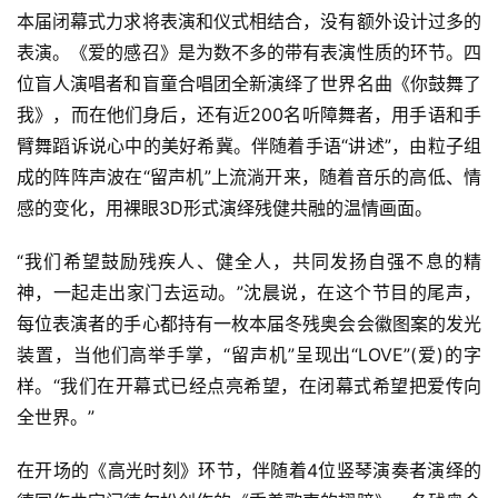
本届闭幕式力求将表演和仪式相结合，没有额外设计过多的
表演。《爱的感召》是为数不多的带有表演性质的环节。四
位盲人演唱者和盲童合唱团全新演绎了世界名曲《你鼓舞了
我》，而在他们身后，还有近200名听障舞者，用手语和手
臂舞蹈诉说心中的美好希冀。伴随着手语“讲述”，由粒子组
成的阵阵声波在“留声机”上流淌开来，随着音乐的高低、情
感的变化，用裸眼3D形式演绎残健共融的温情画面。
“我们希望鼓励残疾人、健全人，共同发扬自强不息的精
神，一起走出家门去运动。”沈晨说，在这个节目的尾声，
每位表演者的手心都持有一枚本届冬残奥会会徽图案的发光
装置，当他们高举手掌，“留声机”呈现出“LOVE”(爱)的字
样。“我们在开幕式已经点亮希望，在闭幕式希望把爱传向
全世界。”
在开场的《高光时刻》环节，伴随着4位竖琴演奏者演绎的