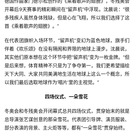
德国作曲家门德尔松创作的《乘着歌声的翅膀》，冬残奥会
开幕后9天赛事的精彩瞬间在“留声机”中浮现。沈晨说：“很
多残疾人虽然身体残缺，但是心在飞翔，所以我们选择了这
首《乘着歌声的翅膀》。”
在代表团旗帜入场环节，“留声机”变幻为蓝色地球，旗手们
伴着《欢乐颂》在没有隔阂和界限的地球上漫步。沈晨说，
其实他们原本想在这个环节中把“留声机”变为一枚金牌。“但
是后来想，体育精神不只是为了争夺第一，我们更希望描绘
天下大同、大家共同美满地生活在地球上这么一个概念，所
以我们最后选取地球作为‘唱片’里的主视觉。”
四场仪式、一朵雪花
冬奥会和冬残奥会开闭幕式总共四场仪式，贯穿始末的就是
总导演张艺谋创意的那朵雪花。代表团引导牌、演员服装、
部分表演的背景、主火炬等等，都有“一朵雪花”贯穿始终。