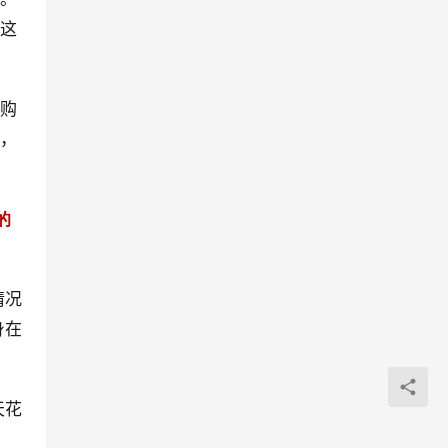
是这
的购
的，
的
情况
身在
天花