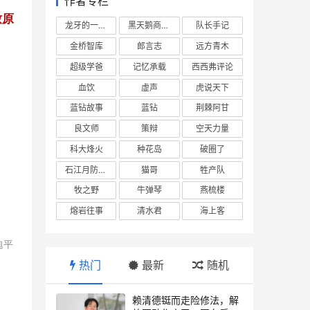
作者专栏
致原
龙牙的一座山
黑天鹅商业情报站
队长手记
金桥智库
郎言志
远方青木
超级学爸
记忆承载
西西弗评论
血饮
虚声
虎说天下
蓝钻故事
蓝钻
荆棘阿甘
良文师
策辩
空天力量
科大烽火
种花岛
破圈了
石江月防务观察
猫哥
牲产队
牧之野
牛弹琴
燕梳楼
熔岩往事
清水君
海上客
抱平
热门
最新
随机
赖清德铤而走险修法，解