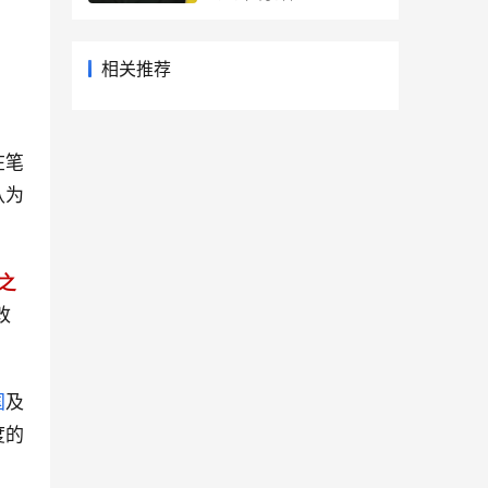
相关推荐
在笔
认为
之
改
国
及
度的