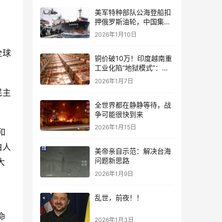
美军特种部队公海登船扣
押俄罗斯油轮，中国集装
箱武装船早有准备？
2026年1月10日
全球
铜价破10万！印度越南重
工业化陷“地狱模式”：中
国当年抄底的历史红利，
2026年1月7日
再也复刻不了
民主
全世界都在静静等待，战
争可能很快到来
2026年1月15日
和
白人
美帝亲自示范：解决台海
问题新思路
大
2026年1月9日
乱世，前夜！！
命
2026年1月3日