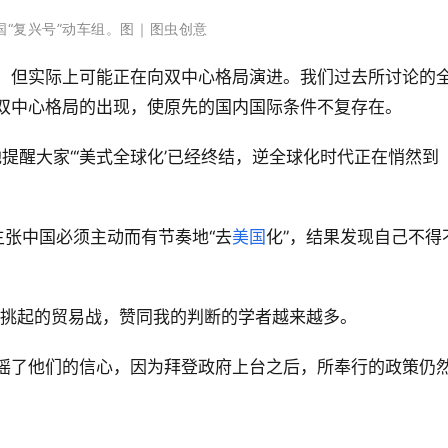
国“复兴号”动车组。图｜图虫创意
，但实际上可能正在向双中心格局演进。我们过去所讨论的
双中心格局的出现，使原先的国内国际条件不复存在。
地提醒大家“‘美式全球化’已经终结，逆全球化时代正在悄然到
主张中国必须主动而有节奏地“去
美国
化”，结果发现自己不得
挑起的贸易战，赞同我的判断的学者越来越多。
摇了他们的信心，因为拜登政府上台之后，所奉行的政策仍