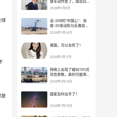
放军动作变了，围台后的
“真正杀招”曝光
2026年1月5日
全球
运-20B的“中国心”：涡
扇-20发动机与反推技术
大突破！
2026年1月14日
倭国，可以去死了！
2026年1月11日
不
网络上出现了疑似100式
坦克参数，真的可能用了
钛合金装甲！
2026年1月14日
国家及时出手了！
然是
2026年1月10日