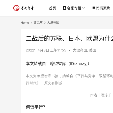
首页
名家专栏
舆情聚焦
Home
西风吹
大漂亮国
二战后的苏联、日本、欧盟为什
2022年4月3日 上午11:55
•
大漂亮国
,
美国
本文转载自：瞭望智库（ID:zhczyj）
本文为瞭望智库书摘，摘编自《平行与竞争：双循环时
行时代》，原文有删减
作者 | 翟东
何谓平行？