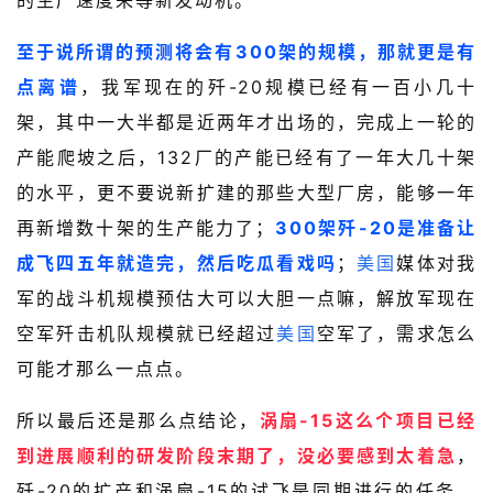
的生产速度来等新发动机。
至于说所谓的预测将会有300架的规模，那就更是有
点离谱
，我军现在的歼-20规模已经有一百小几十
架，其中一大半都是近两年才出场的，完成上一轮的
产能爬坡之后，132厂的产能已经有了一年大几十架
的水平，更不要说新扩建的那些大型厂房，能够一年
再新增数十架的生产能力了；
300架歼-20是准备让
成飞四五年就造完，然后吃瓜看戏吗
；
美国
媒体对我
军的战斗机规模预估大可以大胆一点嘛，解放军现在
空军歼击机队规模就已经超过
美国
空军了，需求怎么
可能才那么一点点。
所以最后还是那么点结论，
涡扇-15这么个项目已经
到进展顺利的研发阶段末期了，没必要感到太着急
，
歼-20的扩产和涡扇-15的试飞是同期进行的任务，