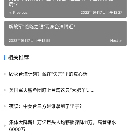
局”？
Previous
2022年9月17日 下午12:27
解放军“战略之眼”现身台湾附近！
2022年9月17日 下午12:55
Next
相关推荐
毁灭台湾计划？藏在“失言”里的真心话
美国军火鲨鱼团盯上台湾这只“大肥羊”……
夜读：中美台三方是谁拿到了里子？
集体大降薪！万亿巨头人均薪酬骤降11万，高管缩水
6000万