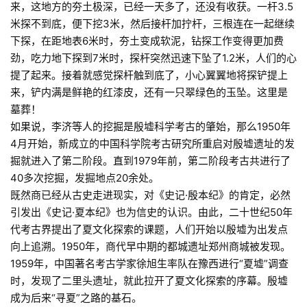
来，这地方的夯土极深，已经一天多了，还没有收获。一杆3.5
米探不到底，便下挖3米，然后接杆加拧杆，三根连在一起继续
下探，在距地表6米时，夯土变成软泥，钻探工作变得更加费
劲，吃力地下探到7米时，探杆突然迅速下坠了1.2米，人们的心
提了起来。接着就感觉探杆触到底了，小心翼翼地将探铲提上
来，铲内满是鲜艳的红漆皮，还有一只翠绿色的玉坠。这里是
墓葬！
如果说，李济等人的挖掘是殷墟科学考古的肇始，那么1950年
4月开始，新成立的中国科学院考古研究所重启对殷墟遗址的发
掘就进入了第二阶段。直到1979年前，第二阶段考古共进行了
40多次挖掘，发掘地点20余处。
既然商已经从古史走进现实，对《史记·殷本纪》的肯定，必然
引发出《史记·夏本纪》也为信史的认识。由此，二十世纪50年
代考古界提出了夏文化探索的课题，人们开始以殷墟为出发点
向上追溯。1950年，商代早中期的都城遗址郑州商城被发现。
1959年，中国著名考古学家徐旭生率队在豫西进行“夏墟”调查
时，发现了二里头遗址，就此拉开了夏文化探索的序幕。殷墟
成为后来“寻夏”之路的基石。