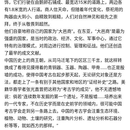
饰，它们行驶在由鹅卵石铺成、最宽达15米的道路上，两边各
有1.8米宽的人行道。商人信天命，但随着年代变化，祭祀用的
陶器由大到小、由精致到粗糙，人们对自然神灵和祖先之崇
拜，终于从敬畏到超然。
他们自豪地称自己的国家为“大邑商”。在东亚，“大邑商”是最为
强盛的国家，是当时的政治、经济、文化、军事中心，通过它
特有的治理模式，对周边进行控制、管理和征战。他们还创造
了最早的成文文献。
中国历史上的商王朝，从司马迁笔下的区区三千言，就这样转
换成了看得见摸得着的青铜器、玉器、陶器、甲骨……也正是殷
墟的成功，使得中国考古在起步那天起，无论研究对象还是方
法，都走上了一条有别于其他国家和地区的“证经补史”之路。美
籍华裔学者张光直曾把这称为“考古学的成见”，他不无遗憾地
说：倘若“连续数年发掘的第一个遗址，不是殷墟……培养出来
的一代专家，不在历史学而是在史前学的领域内，很可能中国
考古学会走到另一条路上去。中国的考古学会注重生态环境、
植物、动物、土壤的研究，注重陶片分析、遗址分析和石器分
析等等，就如西方的那样。”