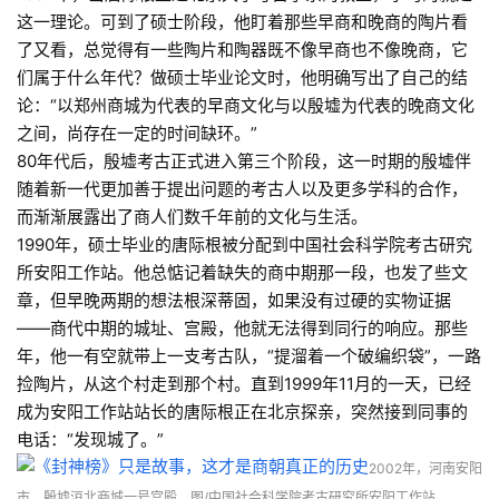
这一理论。可到了硕士阶段，他盯着那些早商和晚商的陶片看
了又看，总觉得有一些陶片和陶器既不像早商也不像晚商，它
们属于什么年代？做硕士毕业论文时，他明确写出了自己的结
论：“以郑州商城为代表的早商文化与以殷墟为代表的晚商文化
之间，尚存在一定的时间缺环。”
80年代后，殷墟考古正式进入第三个阶段，这一时期的殷墟伴
随着新一代更加善于提出问题的考古人以及更多学科的合作，
而渐渐展露出了商人们数千年前的文化与生活。
1990年，硕士毕业的唐际根被分配到中国社会科学院考古研究
所安阳工作站。他总惦记着缺失的商中期那一段，也发了些文
章，但早晚两期的想法根深蒂固，如果没有过硬的实物证据
——商代中期的城址、宫殿，他就无法得到同行的响应。那些
年，他一有空就带上一支考古队，“提溜着一个破编织袋”，一路
捡陶片，从这个村走到那个村。直到1999年11月的一天，已经
成为安阳工作站站长的唐际根正在北京探亲，突然接到同事的
电话：“发现城了。”
2002年，河南安阳
市，殷墟洹北商城一号宫殿。
图/中国社会科学院考古研究所安阳工作站