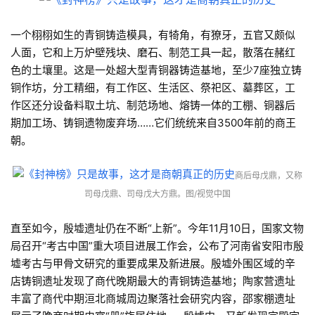
一个栩栩如生的青铜铸造模具，有犄角，有獠牙，五官又颇似
人面，它和上万炉壁残块、磨石、制范工具一起，散落在赭红
色的土壤里。这是一处超大型青铜器铸造基地，至少7座独立铸
铜作坊，分工精细，有工作区、生活区、祭祀区、墓葬区，工
作区还分设备料取土坑、制范场地、熔铸一体的工棚、铜器后
期加工场、铸铜遗物废弃场……它们统统来自3500年前的商王
朝。
商
后母戊鼎，又称
司母戊鼎、司母戊大方鼎。
图/视觉中国
直至如今，殷墟遗址仍在不断“上新”。今年11月10日，国家文物
局召开“考古中国”重大项目进展工作会，公布了河南省安阳市殷
墟考古与甲骨文研究的重要成果及新进展。殷墟外围区域的辛
店铸铜遗址发现了商代晚期最大的青铜铸造基地；陶家营遗址
丰富了商代中期洹北商城周边聚落社会研究内容，邵家棚遗址