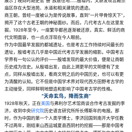
展示了晚商时期史官“册”族居住地……殷墟内，又新发现宫殿宗
庙区存在大型池苑、水道和相关建筑的遗迹。
商王朝，曾经一度被认为是传说故事，直到“一片甲骨惊天下”，
揭开了这个古老王朝的神秘面纱。而后，几代考古人在这里发
掘，1928年至今，一座繁华都邑逐渐被还原，真实、鲜活的商
代文明面容，也一点点浮现在今人眼前。
作为中国最早发掘的都城遗址，也是考古工作持续时间最长的
遗址，殷墟考古几乎是中国近代考古学发展的缩影。中国考古
学界有一句公认的评价——殷墟发现的最大价值，便是让商朝
历史成为信史。从殷墟出发，由此上溯更早的文明便有了支
点，同样从殷墟出发，看商文明之后的中国历史，也可以有更
为清醒的认知。它不但是中国学术界对现代西方田野考古学的
主动接受，同样鲜明地塑造和影响了中国考古学的性格。
“天命玄鸟，降而生商”
1928年秋天，正在
美国
与弗利尔艺术馆商谈合作考古发掘的李
济，收到中央
研究院
历史语言研究所所长傅斯年的电报。那
时，作为中国的第一个人类学博士，李济回国到南开大学任教
不过两年，刚结束山西运城夏县西阴村的挖掘——那是中国考