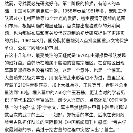
然而，寻找夏必先研究好商。第二阶段的挖掘，有前人的基
础，于是可以向前更进一步。1958年春至1961年冬，安阳工作
队通过小屯村西地等13个地点的发掘，初步摸清了殷墟的范围
和布局，根据明确的地层证据，首次提出殷墟遗存的分期问
题，也为都城布局和有关殷代奴隶制的初步研究提供了更翔实
的资料。1961年3月，国务院将殷墟列入首批全国重点文物保护
单位，公布了殷墟保护范围。
在这十几年中，最受关注的无疑就是1976年由郑振香带队发现
的妇好墓。墓葬所在地属于殷墟的宫殿宗庙区，在宫殿区出现
墓葬是郑振香也没有想到的，这是一个意外，也是一个惊喜。
大墓随葬品极为丰富，用眼花缭乱来形容也不为过，墓里足足
埋藏了210件青铜容器，加上大批兵器、工具等等，青铜器总重
量达到1.6吨。埋入墓中的750余件玉石器，更让当时的学者见
识了商代玉器的丰富品类。最令人兴奋的，当然还是109件青铜
器上的“妇好”或“好”字铭文，墓主居然就是在甲骨卜辞里出现过
数百次的武丁的王后——妇好。郑振香的学生、后来在安阳殷
墟考古队担任队长的唐际根对《中国新闻周刊》感慨：“考古学
家最刺激的事，莫过于挖古墓的过程中突然‘认出’了墓主。”