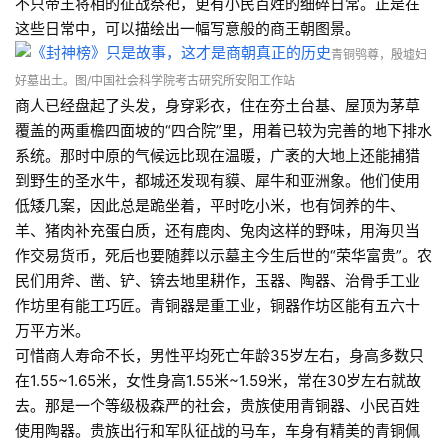
不只帝王将相的征战祭祀，更有小民百姓的细碎日常。正是在
这些日常中，可以描绘出一幅写意般的商王朝图景。
青铜鸮尊，殷墟妇
好墓出土。
图/中国社会科学院
考古研究所安阳工作站
商人已经盘起了头发，身穿彩衣，住在夯土台基、屋顶为茅草
覆盖的两重檐四面坡的“四合院”里，用着已较为完善的地下排水
系统。那时中原的气候远比现在温暖，广袤的大地上还能捕猎
到野生的圣水牛，都城还发现有貘、犀牛和亚洲象。他们使用
低矮几案，因此总是跪坐着，平时吃小米，也有饲养的牛、
羊、猪肉补充蛋白质，还有鹿肉、兔肉这样的野味，用海贝当
作交易货币，死后也要随葬以示墓主今生后世的“荣华富贵”。农
民们用斧、凿、铲、锛去地里耕作，玉器、陶器、治骨手工业
作坊里有能工巧匠。青铜器是重工业，铜器作坊区能有五六十
万平方米。
可惜商人寿命不长，男性平均死亡年龄35岁左右，身高多数只
在1.55~1.65米，女性身高1.55米~1.59米，常在30岁左右就故
去。那是一个等级极森严的社会，贵族使用青铜器、小民百姓
使用陶器。贵族出行和军队征战的马车，车身有精美的青铜佩