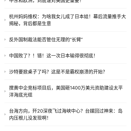
中东和欧洲，到底谁对美国更重要？
杭州妈妈维权：为啥我女儿成了日本娃！幕后流量推手大
揭秘，背后都是生意
反外国制裁法能否管住无理的“长臂”
中国败了？！错！这一次日本输得很彻底！
沙特要掀桌子了吗？这是不是霸权崩溃的开始？
搅黄中企竞标项目后，美国砸1400万美元资助建设太平
洋海底光缆
台海方向，歼20深夜飞过海峡中心？台媒回过神来：岛
内压根儿没发现啊！