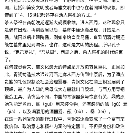
它可能是人类发展过程中的一个必经阶段。在中美洲、南美
洲，包括印第安文明或者玛雅文明中也存在着同样的现象，即
使到了14、15世纪都还存在活人祭祀的方式。”
杀人祭祀在商朝晚期逐渐大规模收缩。进入西周，这种现象只
是偶有出现。再到西周以后，墓葬中俑逐渐出现，开始是木
俑，战国以后出现陶俑，例如秦始皇兵马俑，直到明清时期还
能在墓葬里见到陶俑。也许，这就是文明的历程。所以孔子
说，“克己复礼”，“吾从周”，西周之后，杀人祭祀的时代结束
了。
在何毓灵看来，商文化最大的特点是开放包容且重礼，正因如
此，青铜铸造技术通过河西走廊从西方传到中原后，为了适应
贵族的礼仪规制及社会治理需要，青铜文化在商王朝发展到了
顶峰，最广为人知的后母戊大方鼎就出自殷墟。与西方用青铜
锻造工具、装饰品不同，中国的青铜器多与饮食有关，鼎的原
始功能是煮肉，簋（guǐ）用来装食物，还有装酒的觚（gū）斝
（jiǎ），以及喝酒用的酒器爵、瓿（bù）、罍（léi）。
在这一系列复杂的制作过程中，青铜器逐渐变成了一个富有宗
教信仰、政治意志和精神内涵的特定器皿。不但是身份和政治