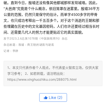
破。直到今日，殷墟还没有像其他都城那样发现城墙。因此，
“大邑商”究竟是个什么概念，依旧笼罩在迷雾里。殷墟36平方
公里的范围，仍然只是保守的估计。而单字4500多字的甲骨
文，也只成功考释出一千五百多个。对于这个消逝的王朝和那
些埋藏在历史中的文化基因密码，人们也许还要经过相当长时
间、还需要几代人的努力才能更贴近它的真实面貌。
发于2023.2.6总第1078期《中国新闻周刊》杂志
杂志标题：
殷墟：商王朝的谜面与谜底
记者：
李静
1、本文只代表作者个人观点，不代表星火智库立场，仅供大家
学习参考； 2、如若转载，请注明出处：
https://www.xinghuozhiku.com/288075.html
Like
(2)