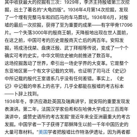
其中收获最大的挖掘有三次：1929年，李济主持殷墟第三次挖
掘，出土了著名的“大龟四版”。1936年4月第14次挖掘，发现
了一个埋有完整马车和四匹马的车马葬坑。1936年6月，对殷
墟的最后一次挖掘，获得了至为重要的成果——有字甲骨17096
片。一个失落3000年的殷商王朝，天降般地出现在世人面前，
在这之前，中国可考的历史是殷商灭亡后的两百年。安阳发
掘，将成汤伐桀、盘庚迁殷、武丁拜相等传说，变成了一个个
确实可考的史实，中华文明信史被向前推进了数百年。
这场挖掘轰动了世界，牵引出一场史学界的大变革。它是整个
东亚地区第一个有文字记载的文明，也证明了司马迁《史记》
中所记载的殷代王室谱系几乎没有任何差错。事实上，《史
记》中记载的帝系上的名字，几乎全都能在殷墟的考古标本
——卜辞上找到。
1936年冬，李济应邀赴英国及瑞典讲学，就安阳的重要发现发
表演讲。第二年，法国汉学家伯希和在哈佛大学成立三百周年
演讲中，盛赞史语所的考古发掘“是近年来全亚洲最重大的考古
发掘。中国学者一下子获得了耶稣降生以前一千年中国历史的
大量可靠材料。”
美国
学者把殷墟比作特洛伊遗址，因为两者都