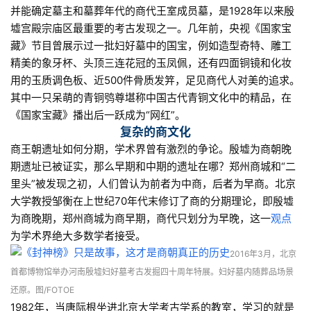
并能确定墓主和墓葬年代的商代王室成员墓，是1928年以来殷
墟宫殿宗庙区最重要的考古发现之一。几年前，央视《国家宝
藏》节目曾展示过一批妇好墓中的国宝，例如造型奇特、雕工
精美的象牙杯、头顶三连花冠的玉凤佩，还有四面铜镜和化妆
用的玉质调色板、近500件骨质发笄，足见商代人对美的追求。
其中一只呆萌的青铜鸮尊堪称中国古代青铜文化中的精品，在
《国家宝藏》播出后一跃成为“网红”。
复杂的商文化
商王朝遗址如何分期，学术界曾有激烈的争论。殷墟为商朝晚
期遗址已被证实，那么早期和中期的遗址在哪？郑州商城和“二
里头”被发现之初，人们曾认为前者为中商，后者为早商。北京
大学教授邹衡在上世纪70年代末修订了商的分期理论，即殷墟
为商晚期，郑州商城为商早期，商代只划分为早晚，这一
观点
为学术界绝大多数学者接受。
2016年3月，北京
首都博物馆举办河南殷墟妇好墓考古发掘四十周年特展。
妇好墓内随葬品场景
还原。
图/FOTOE
1982年，当唐际根坐进北京大学考古学系的教室，学习的就是