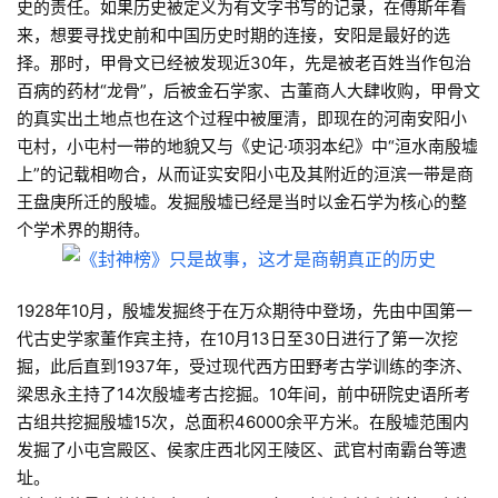
史的责任。如果历史被定义为有文字书写的记录，在傅斯年看
来，想要寻找史前和中国历史时期的连接，安阳是最好的选
择。那时，甲骨文已经被发现近30年，先是被老百姓当作包治
百病的药材“龙骨”，后被金石学家、古董商人大肆收购，甲骨文
的真实出土地点也在这个过程中被厘清，即现在的河南安阳小
屯村，小屯村一带的地貌又与《史记·项羽本纪》中“洹水南殷墟
上”的记载相吻合，从而证实安阳小屯及其附近的洹滨一带是商
王盘庚所迁的殷墟。发掘殷墟已经是当时以金石学为核心的整
个学术界的期待。
1928年10月，殷墟发掘终于在万众期待中登场，先由中国第一
代古史学家董作宾主持，在10月13日至30日进行了第一次挖
掘，此后直到1937年，受过现代西方田野考古学训练的李济、
梁思永主持了14次殷墟考古挖掘。10年间，前中研院史语所考
古组共挖掘殷墟15次，总面积46000余平方米。在殷墟范围内
发掘了小屯宫殿区、侯家庄西北冈王陵区、武官村南霸台等遗
址。