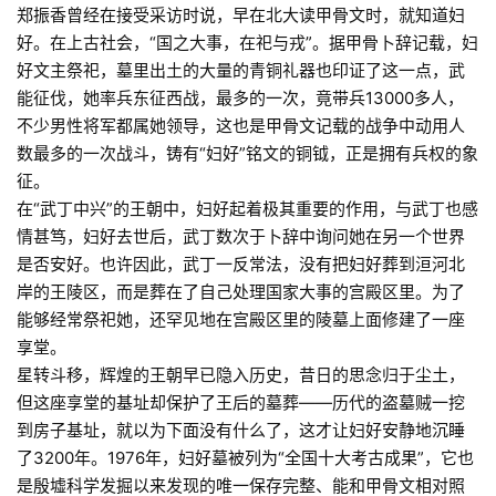
郑振香曾经在接受采访时说，早在北大读甲骨文时，就知道妇
好。在上古社会，“国之大事，在祀与戎”。据甲骨卜辞记载，妇
好文主祭祀，墓里出土的大量的青铜礼器也印证了这一点，武
能征伐，她率兵东征西战，最多的一次，竟带兵13000多人，
不少男性将军都属她领导，这也是甲骨文记载的战争中动用人
数最多的一次战斗，铸有“妇好”铭文的铜钺，正是拥有兵权的象
征。
在“武丁中兴”的王朝中，妇好起着极其重要的作用，与武丁也感
情甚笃，妇好去世后，武丁数次于卜辞中询问她在另一个世界
是否安好。也许因此，武丁一反常法，没有把妇好葬到洹河北
岸的王陵区，而是葬在了自己处理国家大事的宫殿区里。为了
能够经常祭祀她，还罕见地在宫殿区里的陵墓上面修建了一座
享堂。
星转斗移，辉煌的王朝早已隐入历史，昔日的思念归于尘土，
但这座享堂的基址却保护了王后的墓葬——历代的盗墓贼一挖
到房子基址，就以为下面没有什么了，这才让妇好安静地沉睡
了3200年。1976年，妇好墓被列为“全国十大考古成果”，它也
是殷墟科学发掘以来发现的唯一保存完整、能和甲骨文相对照