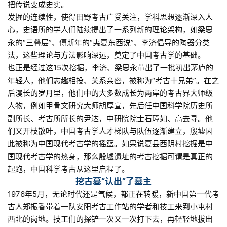
把传说变成史实。
发掘的连续性，使得田野考古广受关注，学科思想逐渐深入人
心，史语所的学人们陆续提出了一系列新的理论架构，如梁思
永的“三叠层”、傅斯年的“夷夏东西说”、李济倡导的陶器分类
法，这些理论与方法影响深远，奠定了中国考古学的基础。
也正是经过这15次挖掘，李济、梁思永带出了一批初出茅庐的
年轻人，他们志趣相投、关系亲密，被称为“考古十兄弟”。在之
后漫长的岁月里，他们中的大多数成长为两岸的考古界大师级
人物，例如甲骨文研究大师胡厚宣，先后任中国科学院历史所
副所长、考古所所长的尹达，中研院院士石璋如、高去寻。他
们又开枝散叶，中国考古学人才梯队与队伍逐渐建立，殷墟因
此被称为中国现代考古学的摇篮。如果说夏县西阴村挖掘是中
国现代考古学的热身，那么殷墟遗址的考古挖掘可谓是真正的
起跑，中国科学考古从这里启程了。
挖古墓“认出”了墓主
1976年5月，无论时代还是气候，都正在转暖，新中国第一代考
古人郑振香带着一队安阳考古工作站的学者和技工来到小屯村
西北的岗地。技工们的探铲一次又一次打下去，再轻轻地拔出