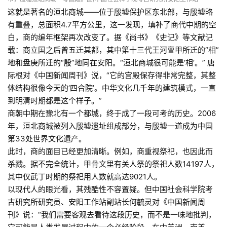
这就是著名的洹北商城——位于殷墟保护区东北部，与殷墟略
有重叠，总面积4.7平方公里，这一发现，填补了商代中期的空
白，商的编年框架再次改变了。据《尚书》《史记》等文献记
载：商立国之后曾五迁其都，其中第十三代王河亶甲所迁的“相”
地和盘庚所迁的“殷”地同在安阳。“洹北商城很可能是‘相’。” 唐
际根对《中国新闻周刊》说，“它的宫殿保存得非常完整，其整
体结构很像今天的‘四合院’。中华文化几千年的建筑模式，一直
到明清时期都是这个样子。”
商朝中期在豫北有一个都城，终于成了一段可考的历史。2006
年，洹北商城被列入殷墟遗址组成部分，与殷墟一道成为中国
第33处世界文化遗产。
此时，商的面目已经更加清晰。例如，商重视祭祀，也因此而
杀戮。据不完全统计，甲骨文里有关人祭的祭祀人数14197人，
其中仅武丁时期的祭祀用人数就高达9021人。
以现代人的眼光看，其残酷性不容置疑。但中国社会科学院考
古研究所研究员、安阳工作站副站长何毓灵对《中国新闻周
刊》说：“我们需要客观去看待这段历史，而不是一味地批判，