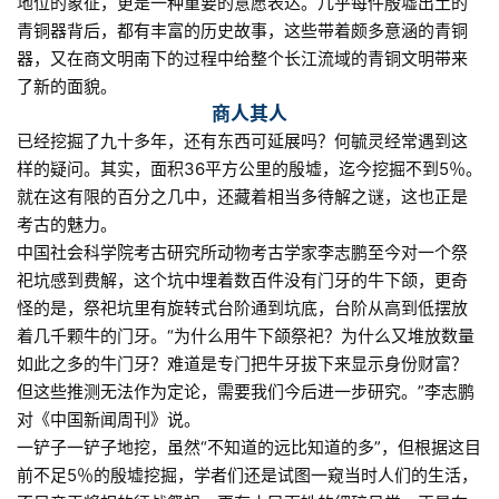
地位的象征，更是一种重要的意愿表达。几乎每件殷墟出土的
青铜器背后，都有丰富的历史故事，这些带着颇多意涵的青铜
器，又在商文明南下的过程中给整个长江流域的青铜文明带来
了新的面貌。
商人其人
已经挖掘了九十多年，还有东西可延展吗？何毓灵经常遇到这
样的疑问。其实，面积36平方公里的殷墟，迄今挖掘不到5％。
就在这有限的百分之几中，还藏着相当多待解之谜，这也正是
考古的魅力。
中国社会科学院考古研究所动物考古学家李志鹏至今对一个祭
祀坑感到费解，这个坑中埋着数百件没有门牙的牛下颌，更奇
怪的是，祭祀坑里有旋转式台阶通到坑底，台阶从高到低摆放
着几千颗牛的门牙。“为什么用牛下颌祭祀？为什么又堆放数量
如此之多的牛门牙？难道是专门把牛牙拔下来显示身份财富？
但这些推测无法作为定论，需要我们今后进一步研究。”李志鹏
对《中国新闻周刊》说。
一铲子一铲子地挖，虽然“不知道的远比知道的多”，但根据这目
前不足5％的殷墟挖掘，学者们还是试图一窥当时人们的生活，