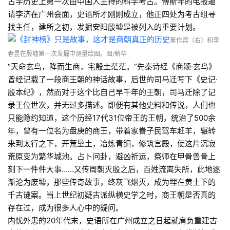
古学历史上第一次由中国人主持的科学考古。傅斯年的电报邀
请李济在广州会面，史语所才刚刚成立，他正四处为考古组寻
找主任，建所之初，发掘安阳殷墟是被列入的重要计划。
董作宾（右）和李
春昱在殷墟第一次发掘中测量绘图。
图/新华
“天命玄鸟，降而生商，宅殷土茫茫。”先秦诗经《商颂·玄鸟》
曾经记载了一段商王朝的神话故事，后世的司马迁写下《史记·
殷本纪》，然而对于这个比自己早千年的王朝，司马迁除了记
录王位世次，并无过多描述。即便有其他史料和传说，人们也
只能隐约知道，这个历经17代31位帝王的王朝，统治了500余
年，曾有一位名为盘庚的商王，带着家眷子民驾车赶羊，辗转
来到太行之下，开荒垦土，冶炼青铜，修筑宫殿，使这片沉寂
荒原变为繁华城池。占卜问卦，避凶祈运，祭师在甲骨兽骨上
刻下一件件大事……又传周朝灭殷之后，百姓流离失所，此地逐
渐沦为废墟，那些传奇故事，终灰飞烟灭，成为埋在黄土下的
千古谜案。当上世纪初疑古派纵横史学之时，商王朝是否真的
存在过，成为很多人心中的疑问。
内忧外患的20年代末，史语所在广州成立之日起就肩负重建古