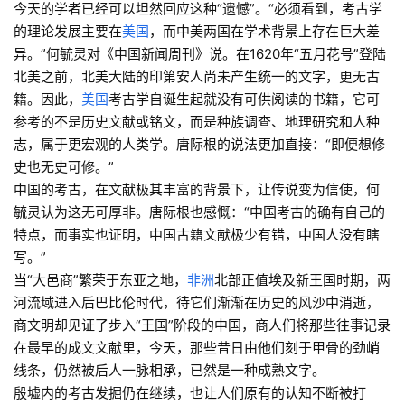
今天的学者已经可以坦然回应这种“遗憾”。“必须看到，考古学
的理论发展主要在
美国
，而中美两国在学术背景上存在巨大差
异。”何毓灵对《中国新闻周刊》说。在1620年“五月花号”登陆
北美之前，北美大陆的印第安人尚未产生统一的文字，更无古
籍。因此，
美国
考古学自诞生起就没有可供阅读的书籍，它可
参考的不是历史文献或铭文，而是种族调查、地理研究和人种
志，属于更宏观的人类学。唐际根的说法更加直接：“即便想修
史也无史可修。”
中国的考古，在文献极其丰富的背景下，让传说变为信使，何
毓灵认为这无可厚非。唐际根也感慨：“中国考古的确有自己的
特点，而事实也证明，中国古籍文献极少有错，中国人没有瞎
写。”
当“大邑商”繁荣于东亚之地，
非洲
北部正值埃及新王国时期，两
河流域进入后巴比伦时代，待它们渐渐在历史的风沙中消逝，
商文明却见证了步入“王国”阶段的中国，商人们将那些往事记录
在最早的成文文献里，今天，那些昔日由他们刻于甲骨的劲峭
线条，仍然被后人一脉相承，已然是一种成熟文字。
殷墟内的考古发掘仍在继续，也让人们原有的认知不断被打