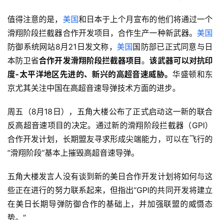
值得注意的是，
美国
和日本于上个月宣布的他们将通过一个
滑翔阶段拦截器合作开发项目，合作生产一种新武器。
美国
防御系统网站8月21日发文称，
美国
国防部已正式同意与日
本防卫省
合作开发滑翔阶段拦截器项目
。
该武器可以对抗印
度-太平洋地区先进的、新兴的高超音速威胁。
华盛顿和东
京尤其关注中国在高超音速导弹技术方面的进步。
周五（8月18日），五角大楼公布了正式启动这一新的联合
反高超音速项目的决定。通过新的滑翔阶段拦截器（GPI）
合作开发计划，长期盟友寻求形成尖端能力，可以在飞行的
“滑翔阶段”基本上摧毁高超音速导弹。
五角大楼发言人没有谈到新的美日合作开发计划将如何与这
些正在进行的努力联系起来，但指出“GPI的共同开发将建立
在美日长期导弹防御合作的基础上，并加强联盟的威慑态
势。”