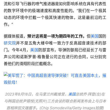
流和引导飞行器的喷气推进器是如何影响系统在具有代表性
的数字环境中的极端速度和高度性能的。“我们在一个极其
动态的环境中拦截一个极其快速的物体，这是最前沿的工
作。”
据媒体报道，
预计这将是一项为期四年的工作。
但
美国
国防
研究院
并不是五角大楼中唯一致力于反高超音速技术的部
门。今年4月，
美国
防部宣布，导弹防御局已经延长了与雷
声公司和诺斯罗普·格鲁曼公司正在进行的合同，以分别完
善他们的滑翔阶段拦截概念。
2023年8月18日，在马里兰州戴维营，
美国
总统乔·拜登(左)在
与韩国总统尹锡悦(无照片)三方会谈的联合新闻发布会上与日本
首相岸田文雄握手。(Chip Somodevilla/Getty Images拍摄)