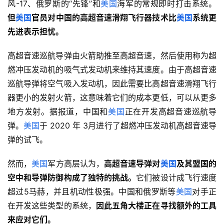
风-17、俄罗斯的“先锋”和
美国
海军的常规即时打击系统。
但
美国
官员对中国的高超音速滑翔飞行器技术比
美国
系统更
先进表示担忧。
高超音速巡航导弹由火箭助推至高超音速，然后使用称为超
燃冲压发动机的吸气式发动机来维持其速度。由于高超音速
巡航导弹将空气吸入发动机，因此需要比高超音速滑翔飞行
器更小的发射火箭，这意味着它们的成本更低，可以从更多
地方发射。据报道，中国和
美国
正在开发高超音速巡航导
弹。
美国
于 2020 年 3月进行了超燃冲压发动机高超音速导
弹的试飞。
然而，
美国
军方高层认为，
高超音速导弹对
美国
及其盟国的
空中和导弹防御构成了独特的挑战。
它们被设计成飞行速度
超过5马赫，并且机动性极强。中国和俄罗斯等
美国
对手正
在开发这些类型的系统，
因此五角大楼正在寻找额外的工具
来应对它们。