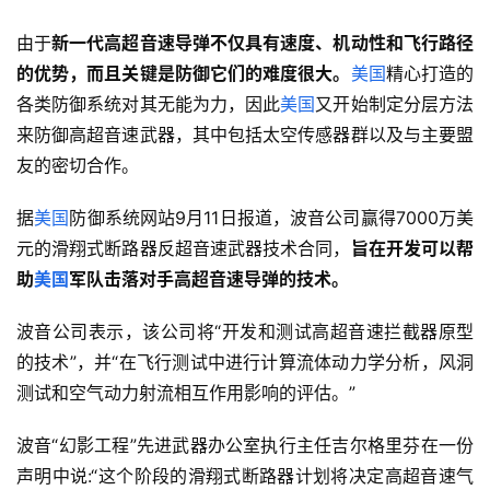
由于
新一代高超音速导弹不仅具有速度、机动性和飞行路径
的优势，而且关键是防御它们的难度很大。
美国
精心打造的
各类防御系统对其无能为力，因此
美国
又开始制定分层方法
来防御高超音速武器，其中包括太空传感器群以及与主要盟
友的密切合作。
据
美国
防御系统网站9月11日报道，波音公司赢得7000万美
元的滑翔式断路器反超音速武器技术合同，
旨在开发可以帮
助
美国
军队击落对手高超音速导弹的技术。
波音公司表示，该公司将“开发和测试高超音速拦截器原型
的技术”，并“在飞行测试中进行计算流体动力学分析，风洞
测试和空气动力射流相互作用影响的评估。”
波音“幻影工程”先进武器办公室执行主任吉尔格里芬在一份
声明中说:“这个阶段的滑翔式断路器计划将决定高超音速气