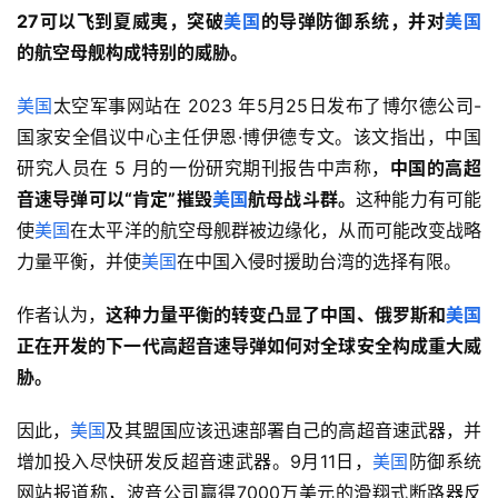
27可以飞到夏威夷，突破
美国
的导弹防御系统，并对
美国
的航空母舰构成特别的威胁。
美国
太空军事网站在 2023 年5月25日发布了博尔德公司-
国家安全倡议中心主任伊恩·博伊德专文。该文指出，中国
研究人员在 5 月的一份研究期刊报告中声称，
中国的高超
音速导弹可以“肯定”摧毁
美国
航母战斗群。
这种能力有可能
使
美国
在太平洋的航空母舰群被边缘化，从而可能改变战略
力量平衡，并使
美国
在中国入侵时援助台湾的选择有限。
作者认为，
这种力量平衡的转变凸显了中国、俄罗斯和
美国
正在开发的下一代高超音速导弹如何对全球安全构成重大威
胁。
因此，
美国
及其盟国应该迅速部署自己的高超音速武器，并
增加投入尽快研发反超音速武器。9月11日，
美国
防御系统
网站报道称，波音公司赢得7000万美元的滑翔式断路器反