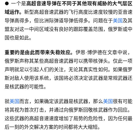
● 一个是
高超音速导弹在不同于其他现有威胁的大气层区
域运作。
新型高超音速武器的飞行高度比速度较慢的亚音速
导弹高得多，但比洲际弹道导弹低得多。问题在于
美国
及其
盟友对这一中间区域没有良好的跟踪覆盖范围，俄罗斯或中
国也是如此。
重要的是由此而带来失稳效应。
伊恩·博伊德在文章中说，
俄罗斯声称其某些高超音速武器可以携带核弹头。仅此一项
声明就足以引起人们的关注，无论其真实性如何。如果俄罗
斯对敌人使用该系统，该国将必须决定该武器是常规武器还
是核武器的可能性。
就
美国
而言，如果确定该武器是核武器，那么
美国
很有可能
将其视为首次打击，并通过向俄罗斯回敬核武器作为回应。
这些武器的高超音速速度增加了局势的危险性，因为任何最
后一刻的外交解决方案的时间都将大大缩短。