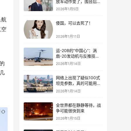
放军动作变了，围台后的
“真正杀招”曝光
2026年1月5日
民航
倭国，可以去死了！
航空
2026年1月11日
运-20B的“中国心”：涡
扇-20发动机与反推技术
大突破！
的
2026年1月14日
几
网络上出现了疑似100式
坦克参数，真的可能用了
钛合金装甲！
2026年1月14日
全世界都在静静等待，战
争可能很快到来
新
2026年1月15日