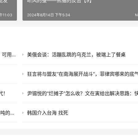
能发
听风的蚕——熊猫的反击【9】
午11:03
2024年8月14日 下午5:34
N
关键装备落入美手？菲宣称捕获中国机密装置，可用来监视关岛美军
美俄会谈：活蹦乱跳的乌克兰，被端上了餐桌
狂言将与盟友“在南海展开战斗”，菲律宾哪来的底
代！
岛内的自研武器，是“黑熊”105炮战车，还是30吨的装甲“废物”
韩国介入台海 找死