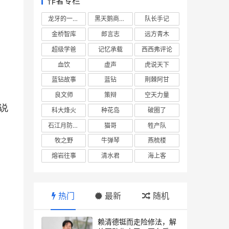
作者专栏
龙牙的一座山
黑天鹅商业情报站
队长手记
金桥智库
郎言志
远方青木
超级学爸
记忆承载
西西弗评论
血饮
虚声
虎说天下
蓝钻故事
蓝钻
荆棘阿甘
良文师
策辩
空天力量
说
科大烽火
种花岛
破圈了
石江月防务观察
猫哥
牲产队
牧之野
牛弹琴
燕梳楼
熔岩往事
清水君
海上客
热门
最新
随机
赖清德铤而走险修法，解