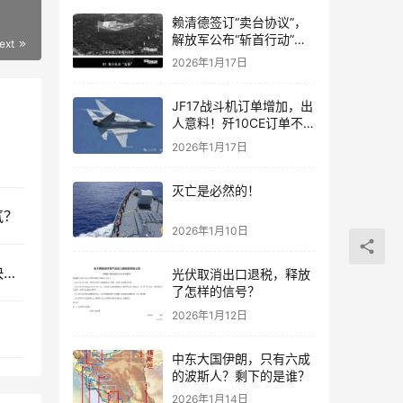
赖清德签订“卖台协议”，
解放军公布“斩首行动”画
ext
面
2026年1月17日
JF17战斗机订单增加，出
人意料！歼10CE订单不要
急，都会有的！
2026年1月17日
灭亡是必然的！
气？
2026年1月10日
尹锡悦的“烂摊子”怎么收？文在寅给出解决思路：快请中国来救场
光伏取消出口退税，释放
了怎样的信号？
2026年1月12日
中东大国伊朗，只有六成
的波斯人？剩下的是谁？
2026年1月14日