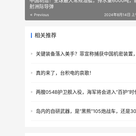
中国制造！全球最大常规潜艇，排水量6000吨，
射洲际导弹
Previous
2024年8月14日 上
相关推荐
真的来了，台积电的哀歌！
两艘054B护卫舰入役，海军将会进入“百护”时