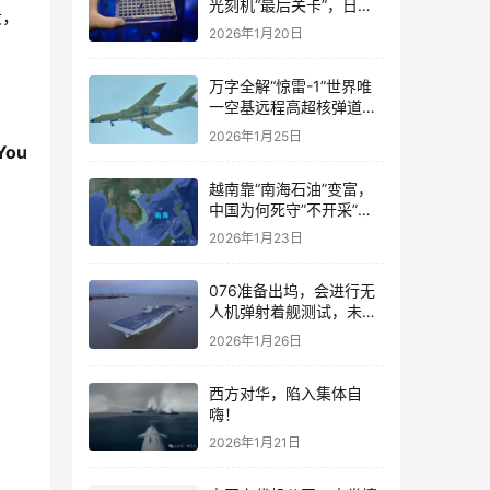
光刻机“最后关卡”，日媒
段，
紧急发文：我们愿意卖
2026年1月20日
万字全解“惊雷-1”世界唯
一空基远程高超核弹道导
弹
2026年1月25日
u 
越南靠“南海石油”变富，
中国为何死守”不开采”红
线?
2026年1月23日
076准备出坞，会进行无
人机弹射着舰测试，未来
低成本制导武器将会起到
2026年1月26日
战略性作用！
西方对华，陷入集体自
嗨！
2026年1月21日