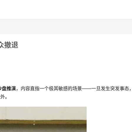
众撤退
沙盘推演
，内容直指一个极其敏感的场景——一旦发生突发事态
县外。