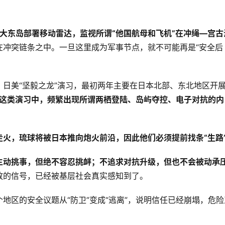
大东岛部署移动雷达，监视所谓“他国航母和飞机”在冲绳—宫古
在冲突链条之中。一旦这里成为军事节点，就不可能再是“安全后
日美“坚毅之龙”演习，最初两年主要在日本北部、东北地区开
这类演习中，频繁出现所谓两栖登陆、岛屿夺控、电子对抗的内
走火，琉球将被日本推向炮火前沿，因此他们必须提前找条“生路
主动挑事，但绝不容忍挑衅；不追求对抗升级，但也不会被动承
放的信号，已经被基层社会真实感知到了。
地区的安全议题从“防卫”变成“逃离”，说明信任已经崩塌，危险