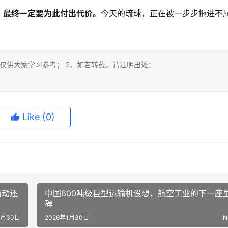
，最终一定要为此付出代价。
今天的琉球，正在被一步步拖进不
仅供大家学习参考； 2、如若转载，请注明出处：
Like
(0)
而动还
中国600吨级巨型运输机设想，航空工业的下一座
碑
1月30日
2026年1月30日
N