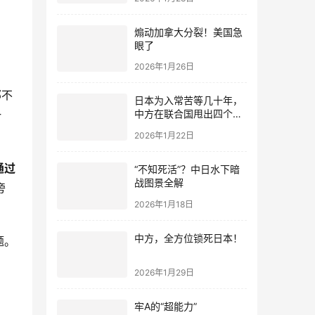
煽动加拿大分裂！美国急
眼了
2026年1月26日
部不
日本为入常苦等几十年，
一
中方在联合国甩出四个
字，让日本直接出局
2026年1月22日
通过
“不知死活”？中日水下暗
战图景全解
旁
2026年1月18日
中方，全方位锁死日本！
题。
2026年1月29日
牢A的“超能力”