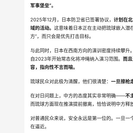
军事堡垒”。
2025年12月，日本防卫省已签署协议，
计划在北
域的活动。
这意味着日本正在主动把琉球嵌入潜
方”，而只会是优先打击目标。
与此同时，日本在西南方向的演训密度持续攀升。
自2023年开始常态化将冲绳纳入演习范围。
而且
容，指向性不言而喻。
琉球民众对此极为清醒，他们很清楚：
一旦擦枪
在对日问题上，中方的态度其实非常明确——
不
而琉球方面现在推演提前撤离，恰恰说明中方释
对普通民众来说，安全永远是第一位的。一旦一个
在逼近。