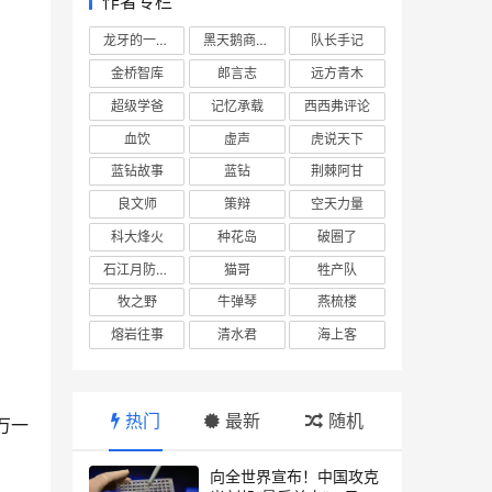
作者专栏
龙牙的一座山
黑天鹅商业情报站
队长手记
金桥智库
郎言志
远方青木
超级学爸
记忆承载
西西弗评论
血饮
虚声
虎说天下
蓝钻故事
蓝钻
荆棘阿甘
良文师
策辩
空天力量
科大烽火
种花岛
破圈了
石江月防务观察
猫哥
牲产队
牧之野
牛弹琴
燕梳楼
熔岩往事
清水君
海上客
热门
最新
随机
万一
向全世界宣布！中国攻克