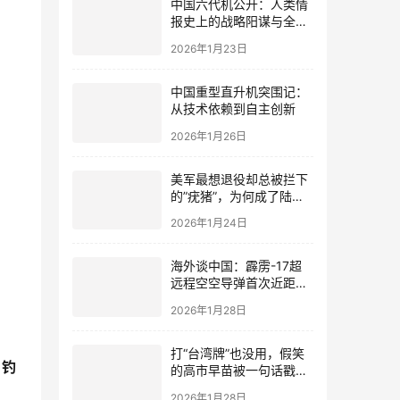
中国六代机公开：人类情
报史上的战略阳谋与全球
空中力量重构
2026年1月23日
中国重型直升机突围记：
从技术依赖到自主创新
2026年1月26日
美军最想退役却总被拦下
的”疣猪”，为何成了陆军
眼里的救命稻草
2026年1月24日
海外谈中国：霹雳-17超
远程空空导弹首次近距离
曝光 攻守之势易也
2026年1月28日
打“台湾牌”也没用，假笑
：
钓
的高市早苗被一句话戳中
弱点
2026年1月28日