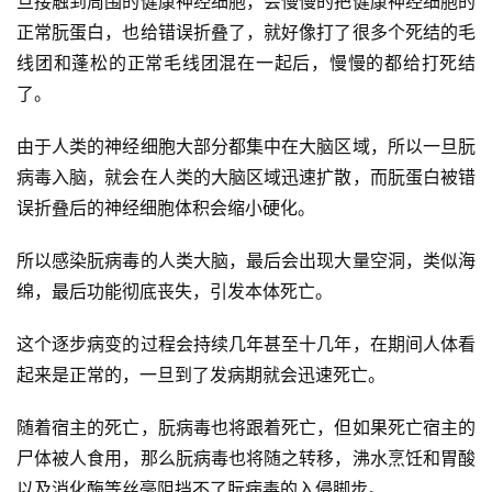
旦接触到周围的健康神经细胞，会慢慢的把健康神经细胞的
正常朊蛋白，也给错误折叠了，就好像打了很多个死结的毛
线团和蓬松的正常毛线团混在一起后，慢慢的都给打死结
了。
由于人类的神经细胞大部分都集中在大脑区域，所以一旦朊
病毒入脑，就会在人类的大脑区域迅速扩散，而朊蛋白被错
误折叠后的神经细胞体积会缩小硬化。
所以感染朊病毒的人类大脑，最后会出现大量空洞，类似海
绵，最后功能彻底丧失，引发本体死亡。
这个逐步病变的过程会持续几年甚至十几年，在期间人体看
起来是正常的，一旦到了发病期就会迅速死亡。
随着宿主的死亡，朊病毒也将跟着死亡，但如果死亡宿主的
尸体被人食用，那么朊病毒也将随之转移，沸水烹饪和胃酸
以及消化酶等丝毫阻挡不了朊病毒的入侵脚步。