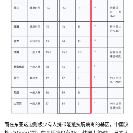
而在东亚这边则极少有人携带能抵抗朊病毒的基因，中国汉
族（MV+VV型）的基因率仅有3%，韩国人约6%，日本人