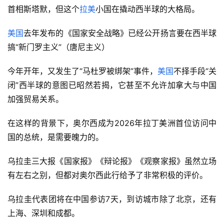
首相斯塔默，但这个
拉美
小国在撬动西半球的大格局。
美国
去年发布的《国家安全战略》已经公开扬言要在西半球
搞“新门罗主义”（唐尼主义）
今年开年，又发生了“马杜罗被绑架”事件，
美国
不择手段“关
闭”西半球的意图已昭然若揭，它甚至不允许加拿大与中国
加强贸易关系。
在这样的背景下，奥尔西成为2026年拉丁美洲首位访问中
国的总统，是需要魄力的。
乌拉圭三大报《国家报》《辩论报》《观察家报》虽然立场
有左右之别，但都对奥尔西此行给予了非常积极的评价。
乌拉圭代表团将在中国参访7天，到访城市除了北京，还有
上海、深圳和成都。