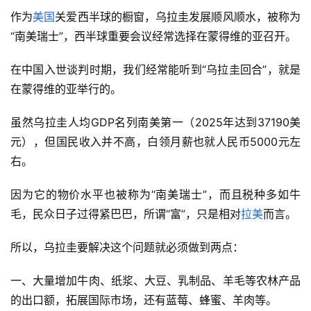
作为
美国
关爱西半球的橱窗，乌拉圭发展顺风顺水，被称为
“南美瑞士”，西半球重要会议经常选择在蒙得维的亚召开。
在中国入世谈判时期，我们经常能听到“乌拉圭回合”，就是
在蒙得维的亚举行的。
虽然乌拉圭人均GDP名列南美第一（2025年达到37190美
元），但国民收入并不高，白领月薪也就人民币5000元左
右。
因为它的物价水平也被称为“南美瑞士”，而且税种多如牛
毛，民众日子过得紧巴巴，所谓“富”，只是相对
拉美
而言。
所以，乌拉圭要解决这个问题就必须做到两点：
一、大量增加牛肉、纸浆、大豆、乳制品、羊毛等农林产品
的出口额，拓展国际市场，还有蓝莓、蜂蜜、羊肉等。