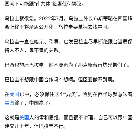
国就不可能跟“南共体”签署任何协议。
乌拉圭就很急。2022年7月，乌拉圭外长布斯蒂略在四国峰
会上终于将矛盾公开化，乌拉圭要单独去找中国。
乌拉圭一直在暗示、引导、启发巴拉圭尽早断绝跟台当局保
持人不人，鬼不鬼的关系。
巴西也施压巴拉圭，你不要再为了那点新台币坑兄弟们了。
巴拉圭不想跟中国合作吗？想啊。
但臣妾做不到啊。
在
美国
眼中，必须保住这个“异类”。否则在西半球就意味着
美国
输了，中国赢了。
这就是
美国
人的零和思维，而且很不讲理，自己可以跟中国
建交几十年，但巴拉圭不行。 