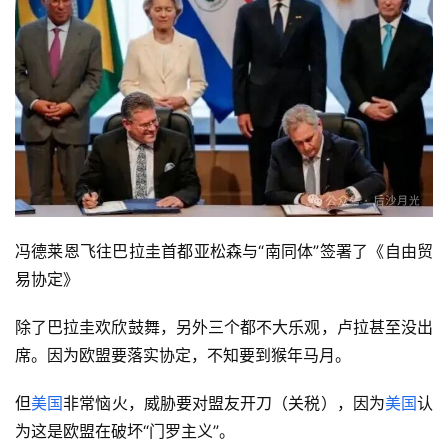
冯德莱恩飞往巴拉圭首都亚松森与“南同体”签署了《自由贸
易协定》
除了巴拉圭欢欣鼓舞，另外三个都不大乐观，卢拉甚至没出
席。因为欧盟要落实协定，不知要到猴年马月。
但
美国
非常恼火，威胁要对盟友开刀（关税），因为
美国
认
为这是欧盟在破坏“门罗主义”。