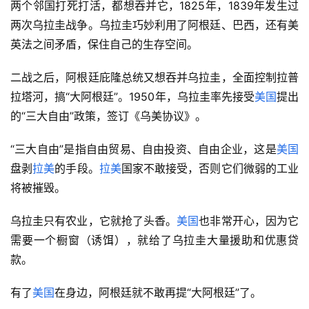
两个邻国打死打活，都想吞并它，1825年，1839年发生过
两次乌拉圭战争。乌拉圭巧妙利用了阿根廷、巴西，还有美
英法之间矛盾，保住自己的生存空间。
二战之后，阿根廷庇隆总统又想吞并乌拉圭，全面控制拉普
拉塔河，搞“大阿根廷”。1950年，乌拉圭率先接受
美国
提出
的“三大自由”政策，签订《乌美协议》。
“三大自由”是指自由贸易、自由投资、自由企业，这是
美国
盘剥
拉美
的手段。
拉美
国家不敢接受，否则它们微弱的工业
将被摧毁。
乌拉圭只有农业，它就抢了头香。
美国
也非常开心，因为它
需要一个橱窗（诱饵），就给了乌拉圭大量援助和优惠贷
款。
有了
美国
在身边，阿根廷就不敢再提“大阿根廷”了。