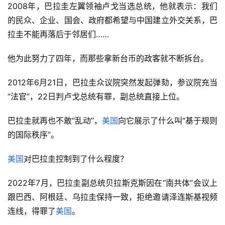
2008年，巴拉圭左翼领袖卢戈当选总统，他就表示：我们
的民众、企业、国会、政府都希望与中国建立外交关系，巴
拉圭不能再落后于邻居们……
他为此努力了四年，而那些拿新台币的政客就不断拆台。
2012年6月21日，巴拉圭众议院突然发起弹劾，参议院充当
“法官”，22日判卢戈总统有罪，副总统直接上位。
巴拉圭就再也不敢“乱动”，
美国
向它展示了什么叫“基于规则
的国际秩序”。
美国
对巴拉圭控制到了什么程度？
2022年7月，巴拉圭副总统贝拉斯克斯因在“南共体”会议上
跟巴西、阿根廷、乌拉圭保持一致，拒绝邀请泽连斯基视频
连线，得罪了
美国
。