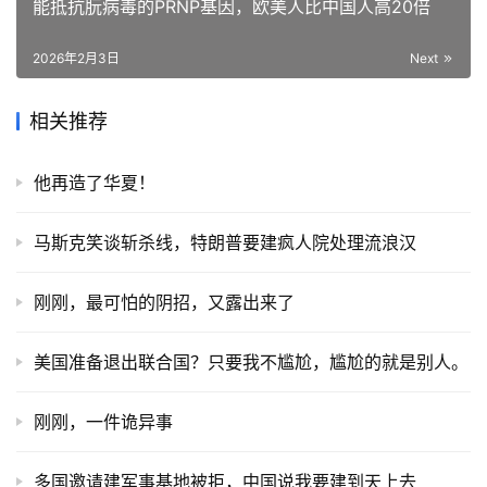
能抵抗朊病毒的PRNP基因，欧美人比中国人高20倍
2026年2月3日
Next
相关推荐
他再造了华夏！
马斯克笑谈斩杀线，特朗普要建疯人院处理流浪汉
刚刚，最可怕的阴招，又露出来了
美国准备退出联合国？只要我不尴尬，尴尬的就是别人。
刚刚，一件诡异事
多国邀请建军事基地被拒，中国说我要建到天上去