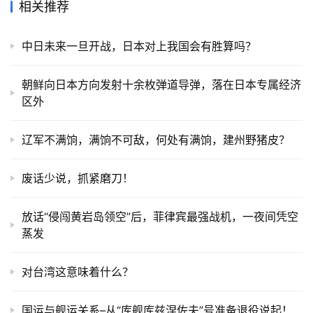
相关推荐
中日未来一旦开战，日本对上我国会有胜算吗？
朝鲜向日本方向发射十余枚弹道导弹，落在日本专属经济
区外
辽军不满饷，满饷不可敌，何处有满饷，建州野猪皮？
废话少说，抓紧磨刀！
放话“侵闯黄岩岛领空”后，菲律宾最强战机，一夜间凭空
蒸发
对台湾这意味着什么？
国运与舰运关系–从“库舰库兹涅佐夫”号准备退役说起！