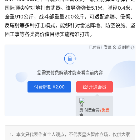
国际顶尖空对地打击武器。该导弹弹长5.1米，弹径0.4米，
全重910公斤，战斗部重量200公斤，可适配高爆、侵彻、
反辐射等多种打击模式，能够针对雷达阵地、防空设施、坚
固工事等各类高价值目标实施精准打击。
已付费？
登录
或
刷新
您需要付费解锁才能查看当前内容
付费解锁
¥
2.00
开通会员
付费会员
¥
免费
1、本文只代表作者个人观点，不代表星火智库立场，仅供大家