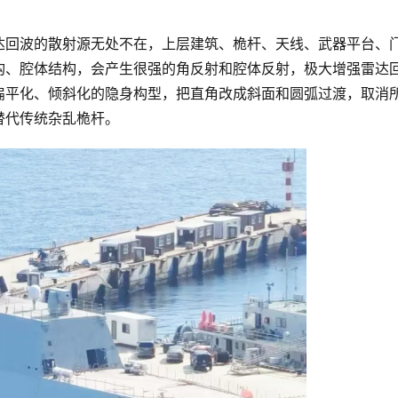
达回波的散射源无处不在，上层建筑、桅杆、天线、武器平台、
构、腔体结构，会产生很强的角反射和腔体反射，极大增强雷达
扁平化、倾斜化的隐身构型，把直角改成斜面和圆弧过渡，取消
替代传统杂乱桅杆。