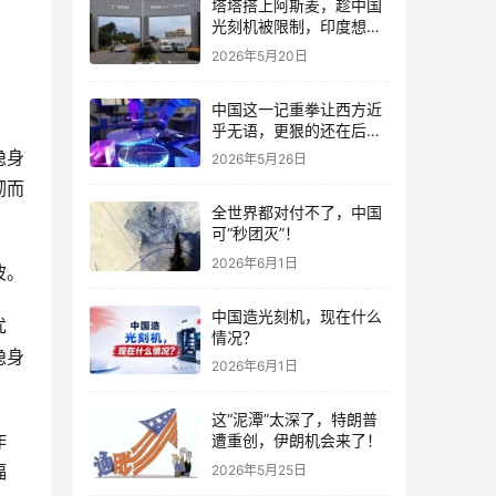
塔塔搭上阿斯麦，趁中国
光刻机被限制，印度想抓
紧弯道超车
2026年5月20日
中国这一记重拳让西方近
乎无语，更狠的还在后
面！
隐身
2026年5月26日
砌而
全世界都对付不了，中国
可“秒团灭”！
2026年6月1日
波。
中国造光刻机，现在什么
优
情况？
隐身
2026年6月1日
这“泥潭”太深了，特朗普
作
遭重创，伊朗机会来了！
辐
2026年5月25日