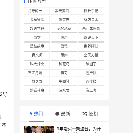
作者专栏
龙牙的一座山
黑天鹅商业情报站
队长手记
金桥智库
郎言志
远方青木
超级学爸
记忆承载
西西弗评论
血饮
虚声
虎说天下
蓝钻故事
蓝钻
荆棘阿甘
良文师
策辩
空天力量
科大烽火
种花岛
破圈了
石江月防务观察
猫哥
牲产队
牧之野
牛弹琴
燕梳楼
熔岩往事
清水君
海上客
2导
热门
最新
随机
可
、不
9年没买一架波音，为什