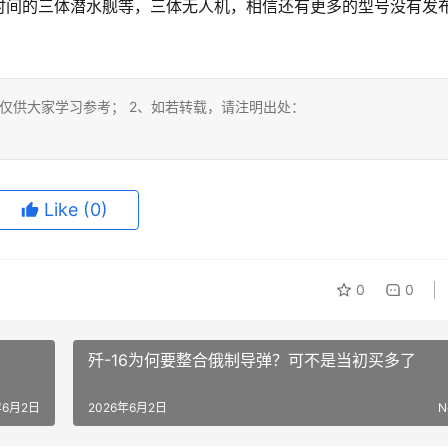
时间的三体潜水舰等，三体无人机，相信还有更多的型号没有发
仅供大家学习参考； 2、如若转载，请注明出处：
Like
(0)
0
0
歼-16为何要整合俄制导弹？可不是当初买多了
年6月2日
2026年6月2日
N