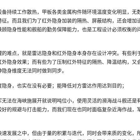
设备持续工作散热，甲板各类金属构件随环境温度变化明显，无
特征。而且我们为了红外隐身加装的隔热、屏蔽结构，还会增加
兼顾隐身性能和舰船的勤务保障能力，也是工程设计必须权衡的
理的难点，就是雷达隐身和红外隐身本身存在设计冲突。有些利
红外隐身效果；而有些为了压制红外特征的隔热、降温结构，又
种隐身维度无法同时做到同步。
度隐身，也实在没有必要；能降低对方雷达作用达到目的；
军无法在海峡施展开就说明吨位小，使用灵活的濒海战斗舰还是
较好的规避与打击能力，而我们现在也同时面临复杂近海作战，
快速发展之中，但由于量的积累与迭代，同时会带来质的变化，