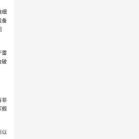
数细
设备
问
于雷
会破
有非
军舰
所以