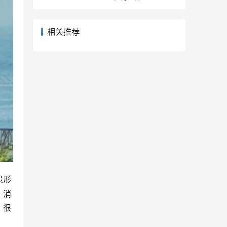
相关推荐
景形
，消
，很