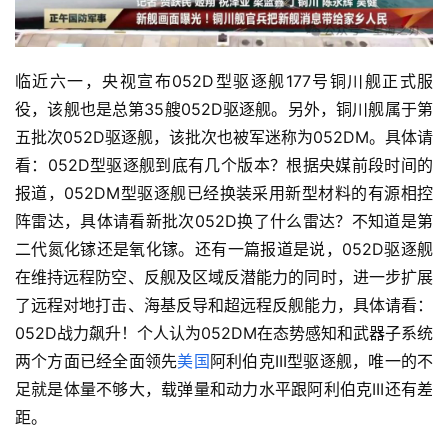
临近六一，央视宣布052D型驱逐舰177号铜川舰正式服
役，该舰也是总第35艘052D驱逐舰。另外，铜川舰属于第
五批次052D驱逐舰，该批次也被军迷称为052DM。具体请
看：052D型驱逐舰到底有几个版本？根据央媒前段时间的
报道，052DM型驱逐舰已经换装采用新型材料的有源相控
阵雷达，具体请看新批次052D换了什么雷达？不知道是第
二代氮化镓还是氧化镓。还有一篇报道是说，052D驱逐舰
在维持远程防空、反舰及区域反潜能力的同时，进一步扩展
了远程对地打击、海基反导和超远程反舰能力，具体请看：
052D战力飙升！个人认为052DM在态势感知和武器子系统
两个方面已经全面领先
美国
阿利伯克III型驱逐舰，唯一的不
足就是体量不够大，载弹量和动力水平跟阿利伯克III还有差
距。