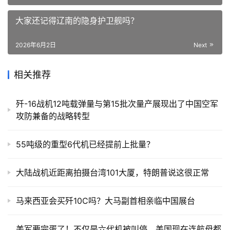
大家还记得辽南的隐身护卫舰吗？
2026年6月2日
Next
相关推荐
歼-16战机12吨载弹量与第15批次量产展现出了中国空军
攻防兼备的战略转型
55吨级的重型6代机已经提前上批量？
大陆战机近距离拍摄台湾101大厦，特朗普说这很正常
马来西亚会买歼10C吗？大马副首相亲临中国展台
美军要完蛋了！不仅是六代机被叫停，美国现在连航母都