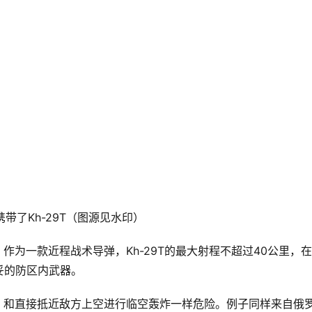
携带了Kh-29T（图源见水印）
事。作为一款近程战术导弹，Kh-29T的最大射程不超过40公里，
妥的防区内武器。
刺刀，和直接抵近敌方上空进行临空轰炸一样危险。例子同样来自俄