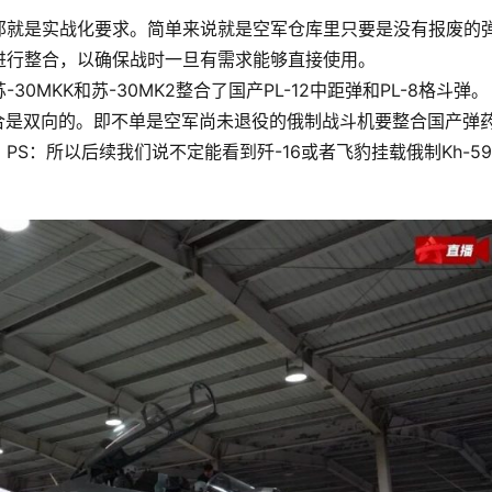
那就是实战化要求。简单来说就是空军仓库里只要是没有报废的
进行整合，以确保战时一旦有需求能够直接使用。
MKK和苏-30MK2整合了国产PL-12中距弹和PL-8格斗弹。
种整合是双向的。即不单是空军尚未退役的俄制战斗机要整合国产弹
S：所以后续我们说不定能看到歼-16或者飞豹挂载俄制Kh-59