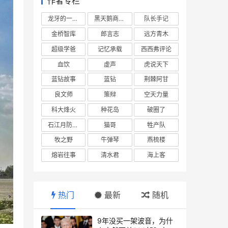
作者专栏
龙牙的一座山
黑天鹅商业情报站
队长手记
金桥智库
郎言志
远方青木
超级学爸
记忆承载
西西弗评论
血饮
虚声
虎说天下
蓝钻故事
蓝钻
荆棘阿甘
良文师
策辩
空天力量
科大烽火
种花岛
破圈了
石江月防务观察
猫哥
牲产队
牧之野
牛弹琴
燕梳楼
熔岩往事
清水君
海上客
热门
最新
随机
9年没买一架波音，为什