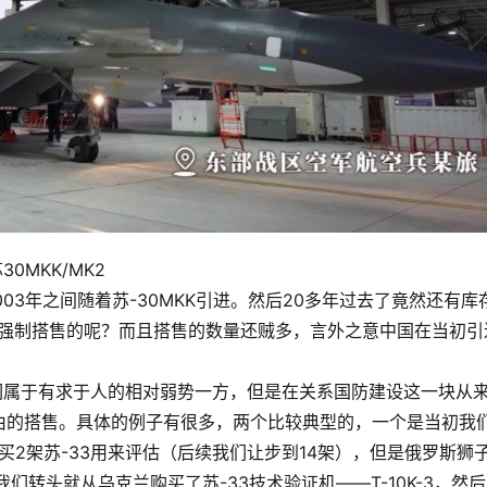
0MKK/MK2
2003年之间随着苏-30MKK引进。然后20多年过去了竟然还有库
罗斯强制搭售的呢？而且搭售的数量还贼多，言外之意中国在当初引
我们属于有求于人的相对弱势一方，但是在关系国防建设这一块从
由的搭售。具体的例子有很多，两个比较典型的，一个是当初我
买2架苏-33用来评估（后续我们让步到14架），但是俄罗斯狮
们转头就从乌克兰购买了苏-33技术验证机——T-10K-3，然