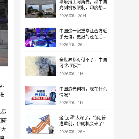
塔塔搭上阿斯麦，趁中国
光刻机被限制，印度想抓
紧弯道超车
2026年5月20日
中国这一记重拳让西方近
乎无语，更狠的还在后
面！
2026年5月26日
全世界都对付不了，中国
可“秒团灭”！
2026年6月1日
存。
中国造光刻机，现在什么
进
情况？
2026年6月1日
来都
这“泥潭”太深了，特朗普
们研
遭重创，伊朗机会来了！
子大
2026年5月25日
后自