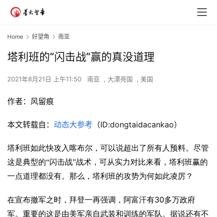
Home
好望角
南亚
塔利班的“闪击战”赢的真没道理
2021年8月21日 上午11:50
南亚
,
大漂亮国
,
美国
作者：风留痕
本文转载自：
动态大参考
（ID:dongtaidacankao）
塔利班如此快攻入喀布尔，可以说超出了所有人预料。尽管
这是典型的“闪击战”战术，可从实力对比来看，塔利班赢的
一点道理都没有。那么，塔利班的攻势为何如此凌厉？
30
在宣布撤军之时，拜登一再强调，阿富汗有
多万政府
军。重要的这是由美军亲自武装和训练的军队。据说还有不