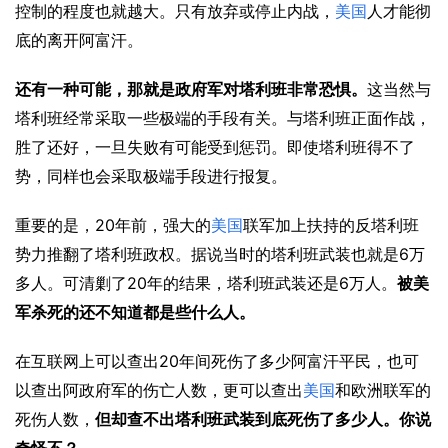
控制的程度也就越大。只有放弃或停止内战，
美国
人才能彻
底的离开阿富汗。
还有一种可能，那就是政府军对塔利班非常恐惧。
这当然与
塔利班经常采取一些极端的手段有关。与塔利班正面作战，
胜了还好，一旦失败有可能受到惩罚。即使塔利班得不了
势，同样也会采取极端手段进行报复。
20
重要的是，
年前，强大的
美国
联军加上扶持的反塔利班
6
势力推翻了塔利班政权。据说当时的塔利班武装也就是
万
20
6
多人。可清剿了
年的结果，塔利班武装还是
万人。
被美
军杀死的还不知道都是些什么人。
20
在互联网上可以查出
年间死伤了多少阿富汗平民，也可
以查出阿政府军的伤亡人数，更可以查出
美国
和欧洲联军的
死伤人数，
但却查不出塔利班武装到底死伤了多少人。你说