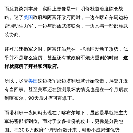
而反复谈判本身，实际上更像是一种明修栈道暗度陈仓战
略。迷了
美国
政府和阿富汗政府同时，一边在喀布尔周边秘
密调动生力军，一边与部族武装联合，一边又与一些部族武
装协商。
拜登加速撤军之时，阿富汗虽然在一些地区发动了攻势，似
乎并不是那么凌厉，甚至还有被政府军炮火重创的时候。
这
样就麻痹了拜登和阿政府。
所以，尽管
美国
这边撤军那边塔利班就开始攻击，拜登并没
有当回事。甚至美军还在预测最坏的情况也是在一个月后攻
90
到喀布尔，
天后才有可能拿下。
而塔利班一夜间就出现在了喀布尔城下，显然是早就把主力
军秘密部署到位。而对于众多省份的攻击，更像是分割包
30
围。把
多万政府军调动分散开来，就形不成局部优势