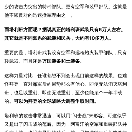
少的攻击力突出的特种部队。更有空军和装甲部队。这就是
他不顾反对的迅速撤军理由之一。
6
而塔利班方面呢？据说真正的塔利班武装只有
万人左右。
10
其它就是不同派系的武装和民兵，大约有
多万人。
重要的是，塔利班武装没有空军和远程炮火装甲部队，只有
轻武器。而且还是
万国装备和土装备
。
这样力量对比，任谁都想不到会出现目前这样的战果。也难
怪拜登一直对撤军后的局势那么有信心。即使无法消灭塔利
班，也足以重创。即使无法重创，至少也能顶个一年半载
的。
可以为拜登的全球战略大调整争取时间。
塔利班的攻击非常迅速，可以用“闪击战”来形容。可这似乎
又超出了闪击战的范畴。因为，阿富汗的空军和重装部队并