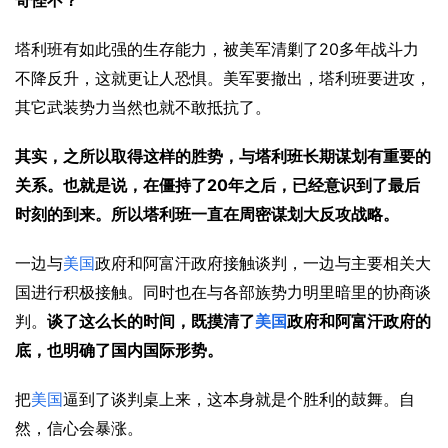
奇怪不？
20
塔利班有如此强的生存能力，被美军清剿了
多年战斗力
不降反升，这就更让人恐惧。美军要撤出，塔利班要进攻，
其它武装势力当然也就不敢抵抗了。
其实，之所以取得这样的胜势，与塔利班长期谋划有重要的
20
关系。也就是说，在僵持了
年之后，已经意识到了最后
时刻的到来。所以塔利班一直在周密谋划大反攻战略。
一边与
美国
政府和阿富汗政府接触谈判，一边与主要相关大
国进行积极接触。同时也在与各部族势力明里暗里的协商谈
判。
谈了这么长的时间，既摸清了
美国
政府和阿富汗政府的
底，也明确了国内国际形势。
把
美国
逼到了谈判桌上来，这本身就是个胜利的鼓舞。自
然，信心会暴涨。