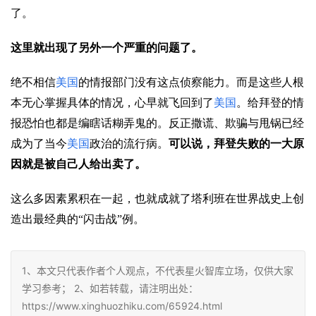
了。
这里就出现了另外一个严重的问题了。
绝不相信
美国
的情报部门没有这点侦察能力。而是这些人根
本无心掌握具体的情况，心早就飞回到了
美国
。给拜登的情
报恐怕也都是编瞎话糊弄鬼的。反正撒谎、欺骗与甩锅已经
成为了当今
美国
政治的流行病。
可以说，拜登失败的一大原
因就是被自己人给出卖了。
这么多因素累积在一起，也就成就了塔利班在世界战史上创
造出最经典的“闪击战”例。
1、本文只代表作者个人观点，不代表星火智库立场，仅供大家
学习参考； 2、如若转载，请注明出处：
https://www.xinghuozhiku.com/65924.html