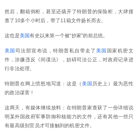
然后，翻箱倒柜，甚至还撬开了特朗普的保险柜，大肆搜
查了10多个小时后，带了11箱文件扬长而去。
这也是
美国
有史以来第一个被“抄家”的前总统。
美国
司法部宣布说，特朗普私自带走了
美国
国家机密文
件，涉嫌违反《间谍法》，妨碍司法公正，对政府记录进
行非法处理。
特朗普在网上愤怒地写道：这是（
美国
历史上）最为恶性
的政治谋害！
这两天，有媒体继续放料：在特朗普家查获了一份详细说
明某外国政府军事防御和核能力的文件，还有其他一些只
有最高级别官员才可接触到的机密文件。