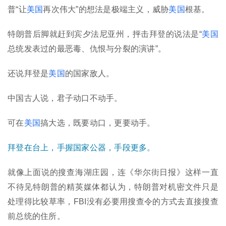
普“让
美国
再次伟大”的想法是极端主义，威胁
美国
根基。
特朗普后脚就赶到宾夕法尼亚州，抨击拜登的说法是“
美国
总统发表过的最恶毒、仇恨与分裂的演讲”。
还说拜登是
美国
的国家敌人。
中国古人说，君子动口不动手。
可在
美国
搞大选，既要动口，更要动手。
拜登在台上，手握国家公器，手段更多。
就像上面说的搜查海湖庄园，连《华尔街日报》这样一直
不待见特朗普的精英媒体都认为，特朗普对机密文件只是
处理得比较草率，FBI没有必要用搜查令的方式去直接搜查
前总统的住所。