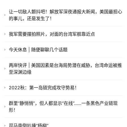
让一切敌人颤抖吧！解放军深夜通报大新闻，美国最担心
的事儿，还是发生了！
我军需要摆拍照片，对面的台湾军舰靠近点
今天休息 | 随便聊聊几个话题
两岸快评 | 美国因素是台海局势潜在威胁，台湾命运被推
至深渊边缘
2022秋：第一岛链完成攻守势易！
群里“静悄悄”，但人都显示“在线”……一条黑色产业链现
形！
司马南倒扒捶“杨柳”