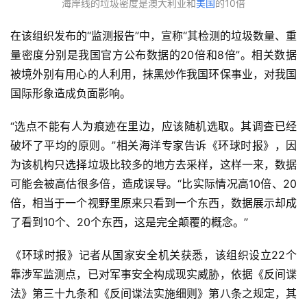
海岸线的垃圾密度是澳大利亚和
美国
的10倍
在该组织发布的“监测报告”中，宣称“其检测的垃圾数量、重
量密度分别是我国官方公布数据的20倍和8倍”。相关数据
被境外别有用心的人利用，抹黑炒作我国环保事业，对我国
国际形象造成负面影响。
“选点不能有人为痕迹在里边，应该随机选取。其调查已经
破坏了平均的原则。”相关海洋专家告诉《环球时报》，因
为该机构只选择垃圾比较多的地方去采样，这样一来，数据
可能会被高估很多倍，造成误导。“比实际情况高10倍、20
倍，相当于一个视野里原来只看到一个东西，数据展示却成
了看到10个、20个东西，这是完全颠覆的概念。”
《环球时报》记者从国家安全机关获悉，该组织设立22个
靠涉军监测点，已对军事安全构成现实威胁，依据《反间谍
法》第三十九条和《反间谍法实施细则》第八条之规定，其