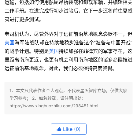
运输，包括如何使用船尾吊桥装载和卸载车辆，并编辑相关
工作手册。在进完成行初步试验后，它下一步还将前往夏威
夷进行更多测试。
老司机认为，尽管外界对于远征前沿基地概念褒贬不一，但
美国
海军陆战队却在持续地稳步准备这个“准备与中国开战”
的战争计划。特别是
美国
持续加强在菲律宾的军事存在，这
里距离南海更近，也更有机会利用南海地区的诸多岛礁推进
远征前沿基地概念。对此，我们必须保持高度警惕。
1、本文只代表作者个人观点，不代表星火智库立场，仅供大家
学习参考； 2、如若转载，请注明出处：
https://www.xinghuozhiku.com/298451.html
Like
(0)