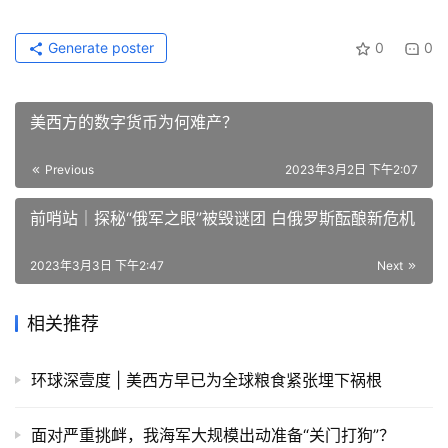
Generate poster
0
0
美西方的数字货币为何难产？
Previous
2023年3月2日 下午2:07
前哨站｜探秘“俄军之眼”被毁谜团 白俄罗斯酝酿新危机
2023年3月3日 下午2:47
Next
相关推荐
环球深壹度 | 美西方早已为全球粮食紧张埋下祸根
面对严重挑衅，我海军大规模出动准备“关门打狗”？