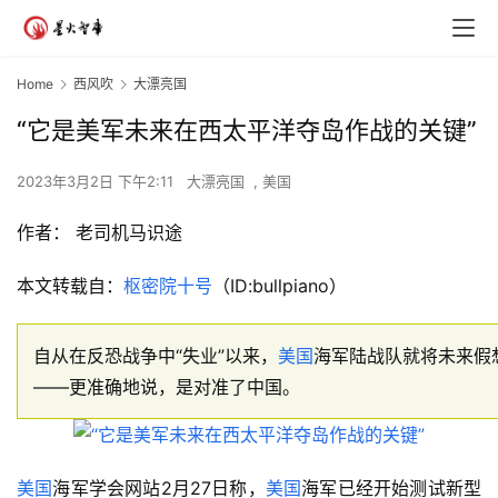
Home
西风吹
大漂亮国
“它是美军未来在西太平洋夺岛作战的关键”
2023年3月2日 下午2:11
大漂亮国
,
美国
作者：
老司机马识途
本文转载自：
枢密院十号
（ID:bullpiano）
自从在反恐战争中“失业”以来，
美国
海军陆战队就将未来假
——更准确地说，是对准了中国。
美国
海军学会网站2月27日称，
美国
海军已经开始测试新型