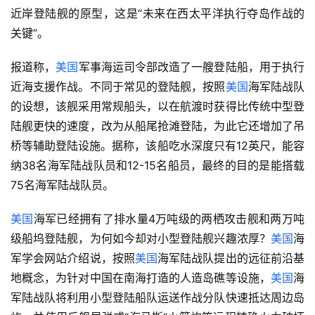
近岸登陆舰的原型，这是“未来在西太平洋执行夺岛作战的
关键”。
报道称，
美国
军事海运司令部改造了一艘登陆船，用于执行
近海支援作战。不同于常见的登陆舰，按照
美国
海军陆战队
的设想，该舰采用常规船头，以在航渡时获得比传统中型登
陆舰更快的速度，改为从船尾抢滩登陆，为此它还增加了吊
桥等辅助登陆设施。据称，该船吃水深度只有12英尺，能容
纳38名海军陆战队员和12-15名船员，最终的目的是能搭载
75名海军陆战队员。
美国
海军已经拥有了排水量4万吨级的两栖攻击舰和两万吨
级船坞登陆舰，为何如今却对小型登陆舰兴趣浓厚？
美国
海
军学会网站介绍说，按照
美国
海军陆战队提出的远征前沿基
地概念，为针对中国在南海打造的人造岛礁等设施，
美国
海
军陆战队将利用小型登陆船队运送作战分队快速抵达周边岛