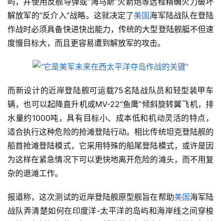
屿，并使用反舰导弹或“海马斯”火箭炮等远程精确火力破坏
解放军的“反介入”战略。这就决定了
美国
海军陆战队在登陆
作战时必须具备快进快出能力，传统的大型登陆舰艇不但速
度慢目标大，而且更容易遭到解放军的攻击。
而新设计的近岸登陆舰可运载75名陆战队员和轻型装甲车
辆，也可以起降直升机或MV-22“鱼鹰”倾斜旋转翼飞机，排
水量约1000吨，具有目标小、成本低和机动灵活的特点，
适合执行这种危险的抢滩登陆行动。相比传统坦克登陆舰的
船首抢滩登陆模式，它采用特殊的船尾登陆模式，或许是因
为这样在紧急情况下可以更快地离开危险的滩头，而不用复
杂的退滩工作。
报道称，这次测试的近岸登陆舰原型舰旨在帮助
美国
海军陆
战队弄清楚如何在印度洋-太平洋的岛屿和海岸线之间穿梭