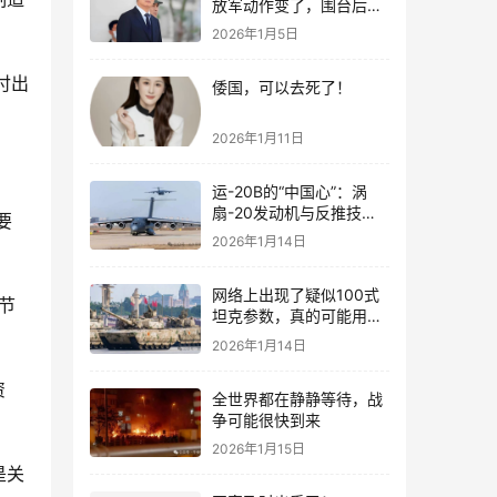
放军动作变了，围台后的
“真正杀招”曝光
2026年1月5日
付出
倭国，可以去死了！
2026年1月11日
运-20B的“中国心”：涡
扇-20发动机与反推技术
要
大突破！
2026年1月14日
网络上出现了疑似100式
节
坦克参数，真的可能用了
钛合金装甲！
2026年1月14日
资
全世界都在静静等待，战
争可能很快到来
2026年1月15日
是关