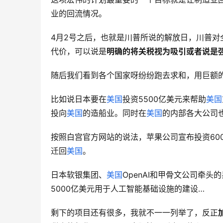
业的回流情况。
4月2号之后，也就是川普所说的解放日，川普
代价，可以说是
明确的将关税视为吸引或者说是
随后我们看到各个国家呀纷纷跑去求和，用巨额
比如说日本要在
美国
投资5500亿美元来帮助
美国
投向
美国
的造船业。同时在
美国
的内部各大公司
按照白宫官方网站的说法，苹果公司宣布投资60
迁回
美国
。
日本软银集团、
美国
OpenAI和甲骨文公司牵头
5000亿美元用于人工智能基础设施的建设…
剩下的项目还有很多，我就不一一列举了，反正