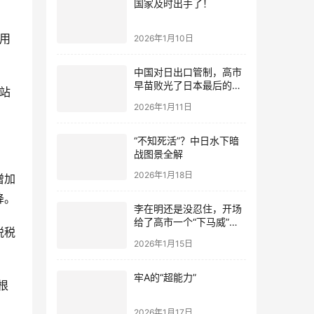
国家及时出手了！
用
2026年1月10日
中国对日出口管制，高市
早苗败光了日本最后的国
站
运
2026年1月11日
“不知死活”？中日水下暗
战图景全解
2026年1月18日
增加
降。
李在明还是没忍住，开场
给了高市一个“下马威”，
税税
还特意提到中国
2026年1月15日
牢A的“超能力”
根
2026年1月17日