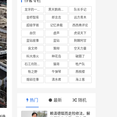
作者专栏
龙牙的一座山
黑天鹅商业情报站
队长手记
金桥智库
郎言志
远方青木
超级学爸
记忆承载
西西弗评论
血饮
虚声
虎说天下
蓝钻故事
蓝钻
荆棘阿甘
良文师
策辩
空天力量
科大烽火
种花岛
破圈了
石江月防务观察
猫哥
牲产队
牧之野
牛弹琴
燕梳楼
熔岩往事
清水君
海上客
热门
最新
随机
赖清德铤而走险修法，解
制造