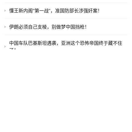
懂王新内阁“第一战”，准国防部长涉强奸案！
伊朗必须自己支棱，别做梦中国挡枪！
中国车队巴基斯坦遇袭，亚洲这个恐怖帝国终于藏不住
了！
发表回复
You must be logged in to post a comment...
Please
Login
to Comment
提交