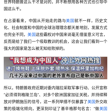
世界特朗普这么干才是对的，并不断想用各种方式也引导中
国这么干。
在占豪看来，中国从开始走的路与
美国
就不一样，历史文
化、社会制度和中国的全球治理理念都天差地别，发展方式
也完全不同，
美国
这些霸权对中国来说毫无借鉴意义可言，
反而是给了我们一个吸取教训的机会，这会让我们看到一个
强大的国家是怎么被无知给败掉的。
所以，特朗普政府近期对委内瑞拉采取军事行动、公开宣称
“必须得到格陵兰岛”、对多个欧洲国家加征关税，并持续释
放对伊朗施压的信号，这一系列举措不仅暴露了
美国
外交政
策的极端化倾向，更深刻印证了基辛格那句名言：“做
美国