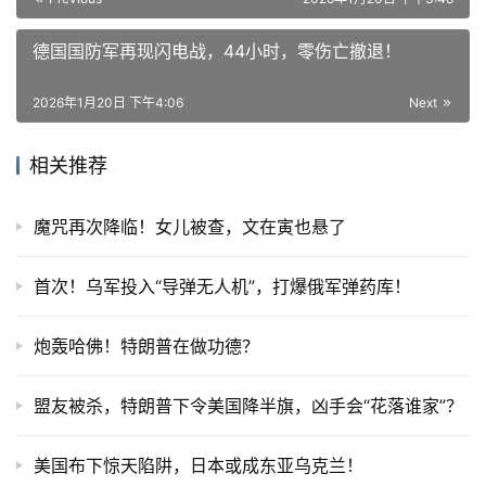
德国国防军再现闪电战，44小时，零伤亡撤退！
2026年1月20日 下午4:06
Next
相关推荐
魔咒再次降临！女儿被查，文在寅也悬了
首次！乌军投入“导弹无人机”，打爆俄军弹药库！
炮轰哈佛！特朗普在做功德？
盟友被杀，特朗普下令美国降半旗，凶手会“花落谁家”？
美国布下惊天陷阱，日本或成东亚乌克兰！