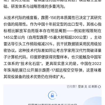
础、研发体系与战略思维的多重鸿沟。
从技术代际的维度看，霹雳-15E的本质属性已决定了其研究
价值的局限性。作为中国十年前定型的出口型号，其核心指
标相比解放军自用版本存在明显阉割——例如射程限制在
145公里以内（自用型霹雳-15最大射程超200公里），主动
雷达导引头工作频段缩减20%，抗干扰数据链采用民用级加
密协议。这种技术代际差如同让考古学家用汉代竹简破译量
子计算机代码，印度即便获得完整样本，也只能触及中国军
工体系的“技术化石层”。更具现实意义的是，中国在2022
年珠海航展已公开展示霹雳-17超远程空空导弹，这意味着
其现役装备的技术优势仍在持续扩大。
已付费？
登录
或
刷新