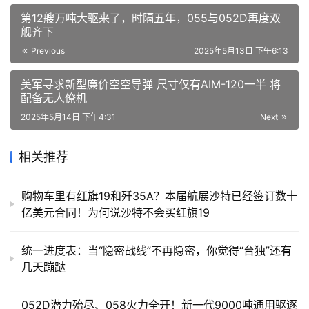
第12艘万吨大驱来了，时隔五年，055与052D再度双
舰齐下
Previous
2025年5月13日 下午6:13
美军寻求新型廉价空空导弹 尺寸仅有AIM-120一半 将
配备无人僚机
2025年5月14日 下午4:31
Next
相关推荐
购物车里有红旗19和歼35A？本届航展沙特已经签订数十
亿美元合同！为何说沙特不会买红旗19
统一进度表：当“隐密战线”不再隐密，你觉得“台独”还有
几天蹦跶
052D潜力殆尽、058火力全开！新一代9000吨通用驱逐