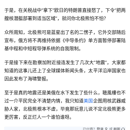
于是，在关税战中“拿下”欧日的特朗普直接怒了，下令“把两
艘核潜艇部署到适当区域”，就问你北极熊怕不怕？
众所周知，北极熊可是蓝星出了名的二愣子，它外交部随后
宣布，俄方将不再维持依据《中导条约》单方面暂停部署陆
基中程和中短程导弹系统的自我限制。
于是接下来在勘察加附近接连发生了几次大“地震”，大家都
知道的这事儿还上了全球媒体新闻头条，太平洋沿岸国家也
因此发布了海啸警报。
至于是真的地震还是美俄在水下发生了些什么，聴風樓也不
过一介平民完全不清楚内情，我只知道
美国
企图用核武器威
胁人家，北极熊根本不虚，毕竟那玩意儿说不定北极熊更多
更厉害，反正烂人一个谁怕谁呀。
已付费？
登录
或
刷新