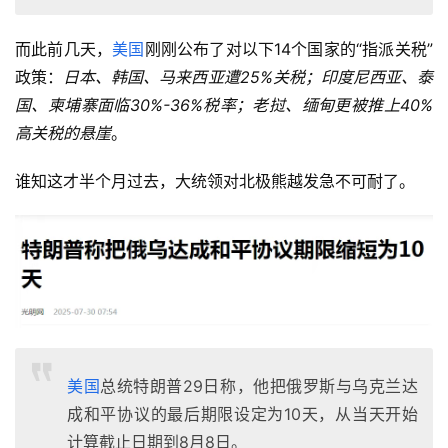
而此前几天，
美国
刚刚公布了对以下14个国家的“指派关税”
政策：
日本、韩国、马来西亚遭25%关税；印度尼西亚、泰
国、柬埔寨面临30%-36%税率；老挝、缅甸更被推上40%
高关税的悬崖
。
谁知这才半个月过去，大统领对北极熊越发急不可耐了。
美国
总统特朗普29日称，他把俄罗斯与乌克兰达
成和平协议的最后期限设定为10天，从当天开始
计算截止日期到8月8日。