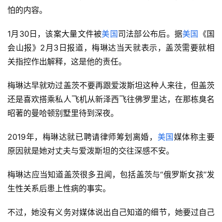
怕的内容。
1月30日，该案大量文件被
美国
司法部公布后。据
美国
《国
会山报》2月3日报道，梅琳达当天就表示，盖茨需要就相
关指控作出解释，这是他的责任。
梅琳达早就劝过盖茨不要再跟爱泼斯坦这种人来往，但盖茨
还是喜欢搭乘私人飞机从新泽西飞往佛罗里达，在那栋臭名
昭著的曼哈顿别墅里待到深夜。
2019年，梅琳达就已聘请律师筹划离婚，
美国
媒体称主要
原因就是她对丈夫与爱泼斯坦的交往深感不安。
梅琳达应当知道盖茨很多丑闻，包括盖茨与“俄罗斯女孩”发
生性关系后患上性病的事实。
不过，她没有义务对媒体说出自己知道的细节，她要过自己