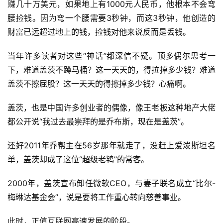
赚几十万美元，如果地上有1000元人民币，他根本不会弯
腰捡钱。因为弯一个腰需要3秒钟，而这3秒钟，他创造的
财富已远超过地上的钱，捡钱对他来说反而是丢钱。
当年许多读者对这些“神话”都深信不疑。顶多偶尔思考一
下，难道盖茨不蹲马桶？这一天天的，得拉掉多少钱？难道
盖茨不擦屁股？这一天天的得擦掉多少钱？心痛啊。
盖茨，也是中国许多创业者的偶像，像王老板这种地产大佬
都公开说“我过去最崇拜的是乔布斯，现在是盖茨”。
还好2011年乔帮主在56岁那年就走了，没赶上爱泼斯坦名
单，盖茨却成了这位“超级老鸨”的常客。
2000年，盖茨宣布卸任微软CEO，与妻子联名成立“比尔-
梅琳达基金会”，说是要将工作重心转向慈善事业。
此时，正值互联网高速发展的阶段。