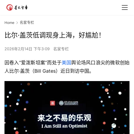
Home
名家专栏
比尔·盖茨低调现身上海，好尴尬！
2026年2月14日 下午3:09
名家专栏
因卷入“爱泼斯坦案”而处于
美国
舆论场风口浪尖的微软创始
人比尔·盖茨（Bill Gates）近日到访中国。