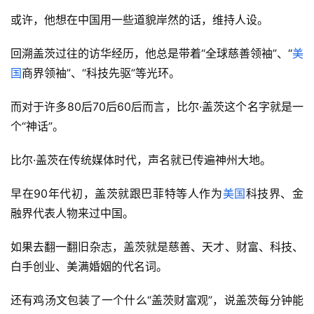
或许，他想在中国用一些道貌岸然的话，维持人设。
回溯盖茨过往的访华经历，他总是带着“全球慈善领袖”、“
美
国
商界领袖”、“科技先驱”等光环。
而对于许多80后70后60后而言，比尔·盖茨这个名字就是一
个“神话”。
比尔·盖茨在传统媒体时代，声名就已传遍神州大地。
早在90年代初，盖茨就跟巴菲特等人作为
美国
科技界、金
融界代表人物来过中国。
如果去翻一翻旧杂志，盖茨就是慈善、天才、财富、科技、
白手创业、美满婚姻的代名词。
还有鸡汤文包装了一个什么“盖茨财富观”，说盖茨每分钟能