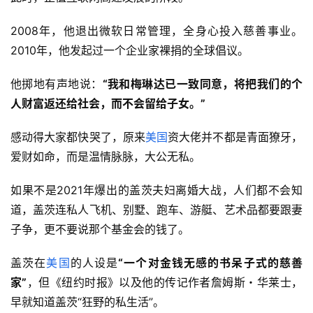
2008年，他退出微软日常管理，全身心投入慈善事业。
2010年，他发起过一个企业家裸捐的全球倡议。
他掷地有声地说：
“我和
梅琳达
已一致同意，将把我们的个
人财富返还给社会，而不会留给子女。”
感动得大家都快哭了，原来
美国
资大佬并不都是青面獠牙，
爱财如命，而是温情脉脉，大公无私。
如果不是2021年爆出的盖茨夫妇离婚大战，人们都不会知
道，盖茨连私人飞机、别墅、跑车、游艇、艺术品都要跟妻
子争，更不要说那个基金会的钱了。
盖茨在
美国
的人设是
“一个对金钱无感的书呆子式的慈善
家”
，但《纽约时报》以及他的传记作者詹姆斯・华莱士，
早就知道盖茨“狂野的私生活”。