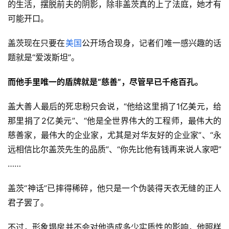
的生活，摆脱前夫的阴影，除非盖茨真的上了法庭，她才有
可能开口。
盖茨现在只要在
美国
公开场合现身，记者们唯一感兴趣的话
题就是“爱泼斯坦”。
而他手里唯一的盾牌就是
“慈善”，尽管早已千疮百孔。
盖大善人最后的死忠粉只会说，“他给这里捐了1亿美元，给
那里捐了2亿美元”、“他是全世界伟大的工程师，最伟大的
慈善家，最伟大的企业家，尤其是对华友好的企业家”、“永
远相信比尔盖茨先生的品质”、“你先比他有钱再来说人家吧”
……
盖茨“神话”已摔得稀碎，他只是一个伪装得天衣无缝的正人
君子罢了。
不过，形象塌房并不会对他造成多少实质性的影响，他照样