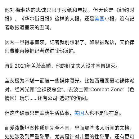
他对梅琳达的忠诚只限于报纸和电视，但无论是《纽约时
报》、《华尔街日报》这样的大报，还是
美国
小报，没有记
者敢报道盖茨的丑闻。
因为一旦得罪盖茨，记者就别想混了。如果被起诉，天价律
师费能直接把记者送进“斩杀线”。
直到2021年盖茨离婚，他的好丈夫人设才宣告破灭。
盖茨极为不堪一面被一些媒体曝光。比如西雅图豪宅裸体派
对、经常光顾“全裸夜总会”、去波士顿“Combat Zone”（色
情区）玩乐……还有公司“选妃”的传闻。
但这些破事只是盖茨生活私事，
美国
人也不是很在意。
而爱泼斯坦案性质则完全不同，里面那些骇人听闻的文档，
处处涉及到严重犯罪，尤其是针对儿童的性犯罪，还有更可