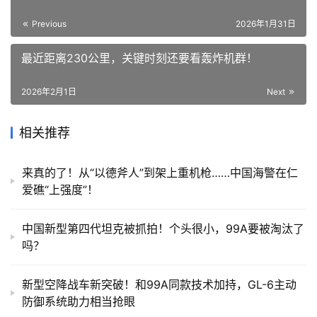
Previous
2026年1月31日
最近距离230公里，关键时刻还要看轰炸机群！
2026年2月1日
Next
相关推荐
来真的了！从“以德斧人”到架上重机枪……中国海警在仁
爱礁“上强度”！
中国新型第四代坦克被抓拍！个头很小，99A要被淘汰了
吗？
新型空降战车新突破！和99A同款技术加持，GL-6主动
防御系统助力相当抢眼