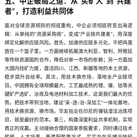
五、中企破局之道：从“买矿人”到“共建
者”，打造利益共同体
面对全球资源规则的彻底重构，中企必须彻底转变出海逻
辑：从单纯的“资源采购商”，变成“产业链共建者”，用深度
绑定化解供应链风险。首先，加速供应链多元化，不把鸡蛋
放在一个篮子里。一方面继续拓展澳大利亚、智利、阿根廷
等传统资源国的合作，降低对单一市场的依赖；另一方面加
大国内找矿力度，盘活四川、江西、新疆等地的本土资源，
稳步提升自给率。其次，用技术换市场，落地全产业链项
目。中国拥有全球规模最大、工艺最成熟的锂、镍、钴等关
键矿产选矿、冶炼及电池材料加工技术，这是我们最大的优
势。把技术带到当地，建设“采-选-冶-深加工”一体化基地，
用技术换资源、换市场。华友钴业在印尼的镍钴湿法冶炼项
目，就是最好的范本。第三，构建深度利益共享机制，实现
真正的双赢。主动接纳合理的国家参股要求，同时通过技术
转移、人才培养、基建配套等方式，实实在在反哺当地经