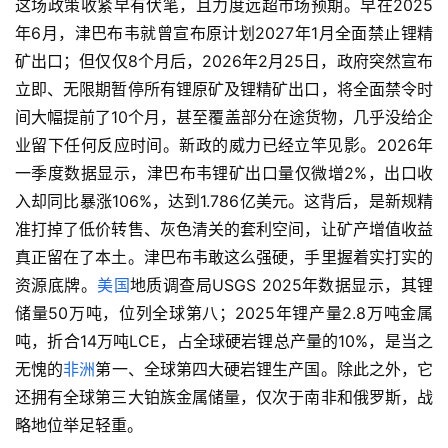
这场政策收紧早有伏笔，且力度远超市场预期。早在2025
年6月，津巴布韦就曾宣布原计划2027年1月全面禁止锂精
矿出口；但仅仅8个月后，2026年2月25日，政府突然宣布
立即、无限期暂停所有锂原矿及锂精矿出口，将全面禁令时
间大幅提前了10个月，甚至覆盖部分在途货物，几乎没给企
业留下任何反应时间。新政的威力已经立竿见影。2026年
一季度数据显示，津巴布韦锂矿出口量仅微增2%，出口收
入却同比暴涨106%，达到1.786亿美元。这背后，是新规精
准打掉了低价转售、灰色清关的套利空间，让矿产增值收益
真正留在了本土。津巴布韦敢这么强硬，手里握着实打实的
资源底牌。
美国
地质调查局USGS 2025年数据显示，其锂
储量50万吨，位列全球第八；2025年锂产量2.8万吨金属
吨，折合14万吨LCE，占全球硬岩锂总产量的10%，是当之
无愧的
非洲
第一、全球第四大硬岩锂生产国。除此之外，它
还拥有全球第三大铂族金属储量，仅次于南非和俄罗斯，战
略地位举足轻重。