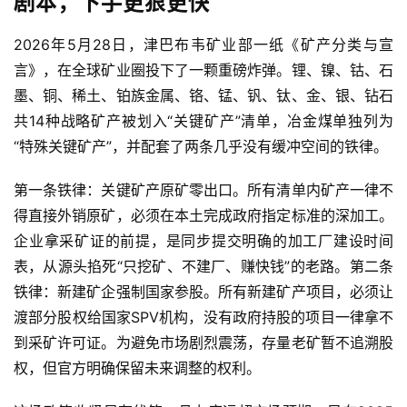
剧本，下手更狠更快
2026年5月28日，津巴布韦矿业部一纸《矿产分类与宣
言》，在全球矿业圈投下了一颗重磅炸弹。锂、镍、钴、石
墨、铜、稀土、铂族金属、铬、锰、钒、钛、金、银、钻石
共14种战略矿产被划入“关键矿产”清单，冶金煤单独列为
“特殊关键矿产”，并配套了两条几乎没有缓冲空间的铁律。
第一条铁律：关键矿产原矿零出口。所有清单内矿产一律不
得直接外销原矿，必须在本土完成政府指定标准的深加工。
企业拿采矿证的前提，是同步提交明确的加工厂建设时间
表，从源头掐死“只挖矿、不建厂、赚快钱”的老路。第二条
铁律：新建矿企强制国家参股。所有新建矿产项目，必须让
渡部分股权给国家SPV机构，没有政府持股的项目一律拿不
到采矿许可证。为避免市场剧烈震荡，存量老矿暂不追溯股
权，但官方明确保留未来调整的权利。