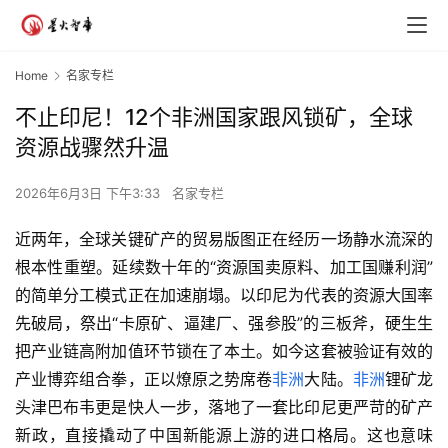
Home
名家专栏
不止印尼！12个非洲国家跟风锁矿，全球
资源战骤然升温
2026年6月3日 下午3:33
名家专栏
近两年，全球关键矿产的贸易版图正在经历一场静水流深的
根本性重塑。延续数十年的“资源国卖原料、加工国赚利润”
的简单分工模式正在加速崩塌。以印尼为代表的资源大国率
先破局，祭出“卡原矿、逼建厂、强参股”的三板斧，硬生生
把产业链高附加值环节锁在了本土。如今这套被验证有效的
产业博弈组合拳，正以燎原之势席卷
非洲
大陆。
非洲
锂矿龙
头津巴布韦更是快人一步，落地了一套比印尼更严苛的矿产
新政，直接撬动了中国新能源上游的进口格局。这也意味