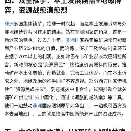
四、双重推手：本土发展刚需+地缘博
弈，资源战愈演愈烈
非洲
多国集体锁矿，绝非一时兴起，而是本土发展诉求与外
部地缘博弈共同作用的结果。站在
非洲
国家的角度，这是一
场迟来的觉醒。过去几十年，
非洲
国家靠卖原矿通常只能赚
到产业链5%-10%的价值，而冶炼、深加工及终端制造环节
占据了70%以上的利润。正如津巴布韦矿业部长坎巴姆拉所
言，新政的核心是“资源惠民”：终结廉价卖原料的历史，推
动矿产本土化增值，创造就业，完善工业体系。而在本土诉
求之外，地缘政治的推手同样不容忽视。部分西方国家借机
炒作“资源民族主义”，刻意挑拨中非合作，试图推动全球关
键矿产供应链“去中国化”。通过《通胀削减法案》等工具，
他们一边鼓动
非洲
国家限制原矿对华出口，一边吸引西方资
本去当地建厂，目的就是抬高中国新能源产业的资源成本。