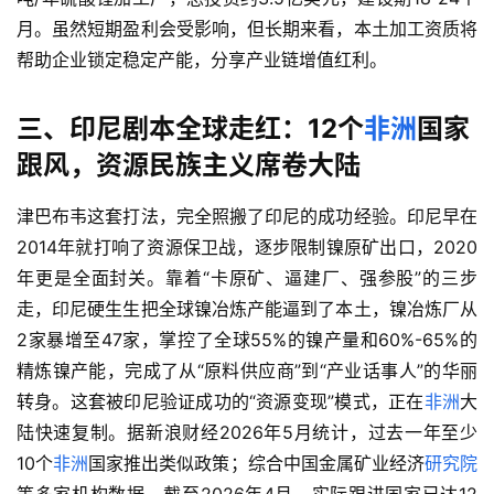
月。虽然短期盈利会受影响，但长期来看，本土加工资质将
帮助企业锁定稳定产能，分享产业链增值红利。
三、印尼剧本全球走红：12个
非洲
国家
跟风，资源民族主义席卷大陆
津巴布韦这套打法，完全照搬了印尼的成功经验。印尼早在
2014年就打响了资源保卫战，逐步限制镍原矿出口，2020
年更是全面封关。靠着“卡原矿、逼建厂、强参股”的三步
走，印尼硬生生把全球镍冶炼产能逼到了本土，镍冶炼厂从
2家暴增至47家，掌控了全球55%的镍产量和60%-65%的
精炼镍产能，完成了从“原料供应商”到“产业话事人”的华丽
转身。这套被印尼验证成功的“资源变现”模式，正在
非洲
大
陆快速复制。据新浪财经2026年5月统计，过去一年至少
10个
非洲
国家推出类似政策；综合中国金属矿业经济
研究院
等多家机构数据，截至2026年4月，实际跟进国家已达12