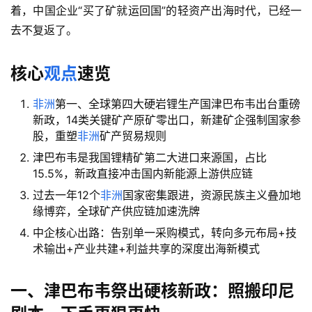
着，中国企业“买了矿就运回国”的轻资产出海时代，已经一
去不复返了。
核心
观点
速览
非洲
第一、全球第四大硬岩锂生产国津巴布韦出台重磅
新政，14类关键矿产原矿零出口，新建矿企强制国家参
股，重塑
非洲
矿产贸易规则
津巴布韦是我国锂精矿第二大进口来源国，占比
15.5%，新政直接冲击国内新能源上游供应链
过去一年12个
非洲
国家密集跟进，资源民族主义叠加地
缘博弈，全球矿产供应链加速洗牌
中企核心出路：告别单一采购模式，转向多元布局+技
术输出+产业共建+利益共享的深度出海新模式
一、津巴布韦祭出硬核新政：照搬印尼