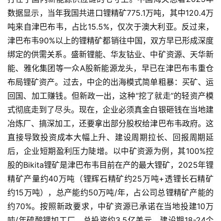
数据显示，当年我国共进口锂精矿775.1万吨，其中120.4万
吨来自津巴布韦，占比15.5%，仅次于澳大利亚。反过来，
津巴布韦90%以上的锂精矿都销往中国，双方早已形成深度
绑定的供需关系。盛新锂能、华友钴业、中矿资源、天华新
能、雅化集团等一众A股新能源龙头，早已在津巴布韦重仓
布局锂矿资产。过去，中企的出海模式简单粗暴：买矿、运
回国、加工赚钱。但新政一出，这种“挖了就走”的轻资产模
式彻底走到了尽头。现在，企业必须真金白银砸钱在当地建
冶炼厂、搞深加工，还要拿出部分股权给津巴布韦政府。这
直接导致投资成本大幅上升、建设周期拉长、回报周期延
后，企业短期盈利压力陡增。以中矿资源为例，其100%控
股的Bikita锂矿是津巴布韦目前在产的最大锂矿，2025年锂
精矿产量约40万吨（锂辉石精矿约25万吨+透锂长石精矿
约15万吨），总产能约50万吨/年，占公司总锂精矿产能的
约70%。按照新政要求，中矿资源已承诺在当地投建10万
吨/年硫酸锂加工厂，总投资约3.5亿美元，建设期18-24个