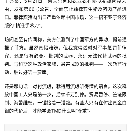
了答案：5月21日，海关总署和农业农村部以猪瘟防疫为
由，发布第66号公告，全面禁止菲律宾生猪及猪肉产品进
口。菲律宾猪肉出口严重依赖中国市场，这一招不亚于经济
版的“精准手术刀”。
坊间甚至有传闻称，美方侦测到了中国军方的异动，提前通
报了菲方。虽然真假难辨，但我觉得适时对军事惩罚菲律
宾，还是很有必要。批判的武器，永远无法代替武器的批
判。马科斯这种政治家族，最害武器的批判——一次斩首行
动，胜过好话一箩筐。
还是那句话：对付流氓，就得用流氓听得懂的语言。这次释
放中国工人只是第一步，后续千万别停。贸易暂停、签证限
制、海警维权，一锤接着一锤敲。有些人只有在付出真金白
银的代价后，才能学会TMD什么叫“尊重”。