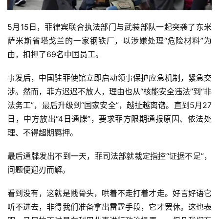
5月15日，菲律宾联合执法部门与武装部队一起突袭了东米
萨米斯省塔戈兰的一家钢铁厂，以涉嫌处理“危险材料”为
由，扣押了69名中国员工。
事发后，中国驻菲使馆立即启动领事保护应急机制，紧急交
涉。然而，菲方迟迟不放人，理由也从“核能安全违法”到“非
法务工”，最后升级到“国家安全”，越扯越离谱。直到5月27
日，中方放出“4日通牒”，要求菲方限期通报原因、依法处
理、不得超期羁押。
最后通牒发出不到一天，菲司法部就裁定指控“证据不足”，
问题便迎刃而解。
看到没有，这就是贱骨头，哄着不走打着才走。好言好语它
听不进去，非得我们准备拿出雷霆手段，它才罢休。这也表