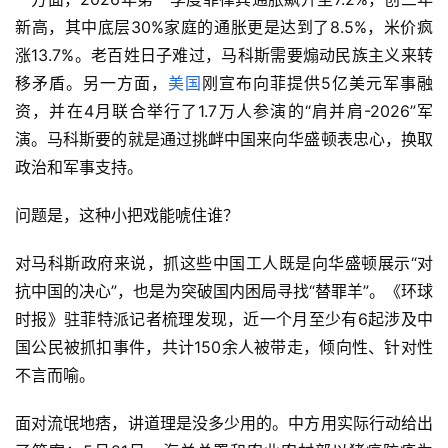
新高，其中底层30%家庭的通胀更是达到了8.5%，米价疯
涨13.7%。老百姓日子难过，马科斯需要煽动民族主义来转
移矛盾。另一方面，
美国
刚宣布向菲提供5亿美元军事融
资，并在4月联合举行了1.7万人参演的“肩并肩-2026”军
演。马科斯要的就是通过挑衅中国来向华盛顿表忠心，换取
政治和军事支持。
问题是，这种小把戏能唬住谁？
对马科斯政府来说，抓这些中国工人既是向华盛顿展示“对
抗中国的决心”，也是为突破国内困局寻找“替罪羊”。《环球
时报》驻菲特派记者梳理发现，近一个月至少有6起涉及中
国公民被抓扣事件，共计150余人被带走，倾向性、针对性
不言而喻。
面对流氓地痞，讲道理是没多少用的。中方用实际行动给出