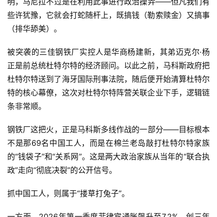
明，马尼拉不过是在利用此事进行政治操弄——但凡我们有
些许犹豫，它就会打蛇随杆上，既搞钱（勒索赎金）又搞事
（排华舔美）。
被突袭的三佳钢铁厂实控人是华商杨建新，其弟迈克尔·杨
正是前总统杜特尔特的经济顾问。以此之前，马科斯政府把
杜特尔特送到了海牙国际刑事法院，随后便开始清算杜特尔
特的核心幕僚，这次对杜特尔特阵营关联企业下手，逻辑链
条非常顺。
钢铁厂这把火，正是马科斯多线作战的一部分——目标根本
不是那69名中国工人，而是在棉兰老岛敲打杜特尔特家族
的“钱袋子”和“关系网”。这是两大政治家族从当年的“联合执
政”走向“彻底决裂”的公开信号。
抓中国工人，则属于“搂草打兔子”。
一方面，2026年第一季度菲律宾通胀飙升至7.2%，创三年