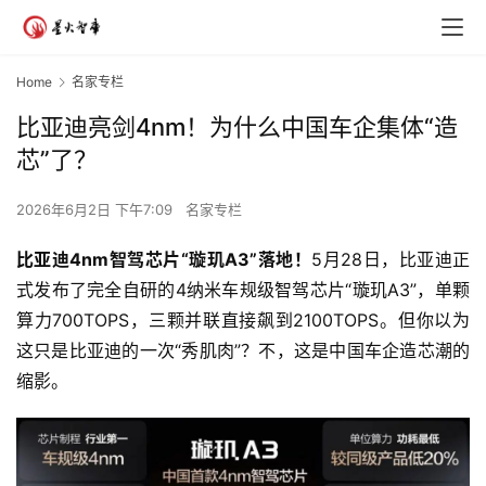
Home
名家专栏
比亚迪亮剑4nm！为什么中国车企集体“造
芯”了？
2026年6月2日 下午7:09
名家专栏
比亚迪
4nm
智驾芯片
“
璇玑
A3”
落地！
5月28日，比亚迪正
式发布了完全自研的4纳米车规级智驾芯片“璇玑A3”，单颗
算力700TOPS，三颗并联直接飙到2100TOPS。但你以为
这只是比亚迪的一次“秀肌肉”？不，这是中国车企造芯潮的
缩影。