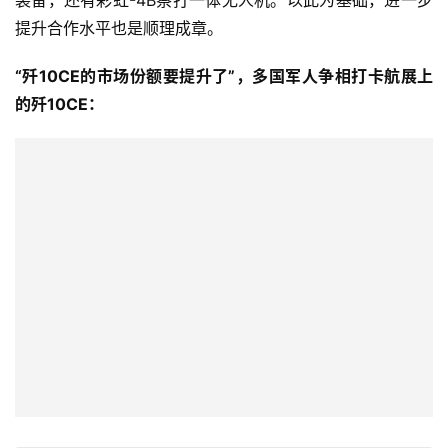
装备，还有彩虹-4B察打一体无人机。以此为基础，进一步
提升合作水平也是顺理成章。
“歼10CE的市场份额要提升了”，多国军人争相打卡航展上
的歼10CE：