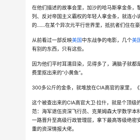
在他们描述的故事会里，加沙的哈马斯拿金条，
列、反对帝国主义霸权的年轻人拿金条，就连小
的……在某个异次元平行世界里，抵抗者们住在
从前看过一部反映
美国
中东战争的电影，几个
美
有别的东西，只有这些。
因为他们平时耳濡目染，见得多了，满脑子就都
费里抠出来的“小黄鱼”。
300多公斤的金条，就堆放在CIA高官的家里
这个被查出来的CIA高官大卫·拉什，就是个顶级
范：海军退伍资深飞行员、克莱姆森大学数学本科
一路晋升至高级行政管理层，拿下最高等级绝密
重的资深情报大佬。