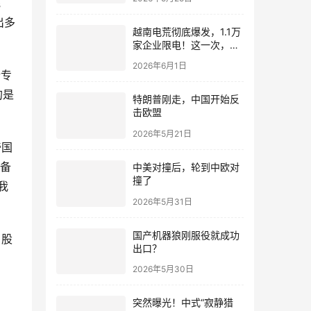
混
出多
越南电荒彻底爆发，1.1万
家企业限电！这一次，终
于看清中国真正的底牌
2026年6月1日
什专
的是
特朗普刚走，中国开始反
击欧盟
2026年5月21日
帝国
军备
中美对撞后，轮到中欧对
撞了
我
2026年5月31日
国产机器狼刚服役就成功
，股
出口？
2026年5月30日
突然曝光！中式“寂静猎