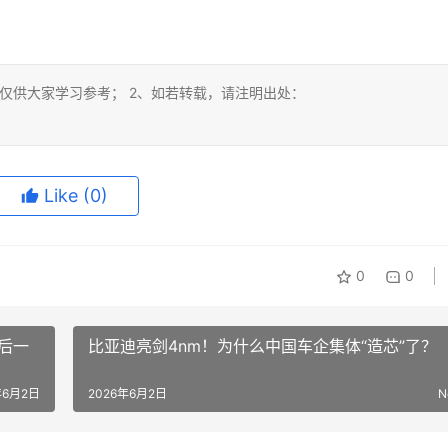
仅供大家学习参考； 2、如若转载，请注明出处：
Like
(0)
0
0
后一
比亚迪亮剑4nm！为什么中国车企集体“造芯”了？
年6月2日
2026年6月2日
N