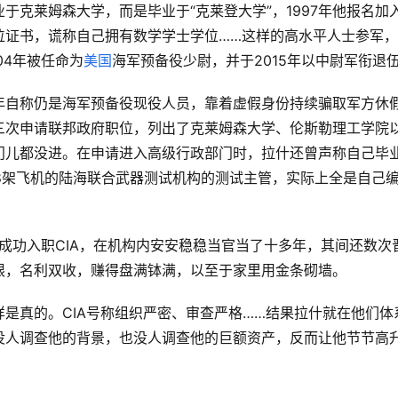
于克莱姆森大学，而是毕业于“克莱登大学”，1997年他报名加
位证书，谎称自己拥有数学学士学位……这样的高水平人士参军，
04年被任命为
美国
海军预备役少尉，并于2015年以中尉军衔退
年自称仍是海军预备役现役人员，靠着虚假身份持续骗取军方休
三次申请联邦政府职位，列出了克莱姆森大学、伦斯勒理工学院
门儿都没进。在申请进入高级行政部门时，拉什还曾声称自己毕
18架飞机的陆海联合武器测试机构的测试主管，实际上全是自己
历成功入职CIA，在机构内安安稳稳当官当了十多年，其间还数次
限，名利双收，赚得盘满钵满，以至于家里用金条砌墙。
是真的。CIA号称组织严密、审查严格……结果拉什就在他们体
没人调查他的背景，也没人调查他的巨额资产，反而让他节节高