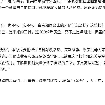
到了一定的境界，和菜市场没什么区别，一条狗都能在里面混进
找一个颠覆喵星的借口，就能骗取大量的活动经费，反正无论提
手套，你不捞，我不捞，白宫和国会山的大佬们怎么捞？这位拉
已，是平账的工具。这300公斤黄金，只不过是障眼法，掩盖
妖怪”，本意是要他通过各种颠覆活动、策动战争、贩卖武器为
或许是让他去收买和策反伊朗高官的……结果这个拉什知道美军
就露馅儿，干脆就把钱大量装进了自己的口袋，于是高层暴怒：“
钱。”
路的高官们，手里最喜欢拿的就是“小黄鱼”（金条），乱世中