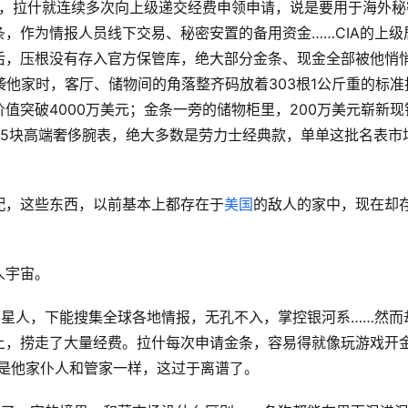
时间里，拉什就连续多次向上级递交经费申领申请，说是要用于海外秘
，作为情报人员线下交易、秘密安置的备用资金……CIA的上级
后，压根没有存入官方保管库，绝大部分金条、现金全部被他悄
袭他家时，客厅、储物间的角落整齐码放着303根1公斤重的标准
值突破4000万美元；金条一旁的储物柜里，200万美元崭新现
35块高端奢侈腕表，绝大多数是劳力士经典款，单单这批名表市
配，这些东西，以前基本上都存在于
美国
的敌人的家中，现在却
人宇宙。
外星人，下能搜集全球各地情报，无孔不入，掌控银河系……然而
上，捞走了大量经费。拉什每次申请金条，容易得就像玩游戏开
都是他家仆人和管家一样，这过于离谱了。