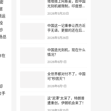
塔塔搭上阿斯麦，趁中国
密
光刻机被限制，印度想抓
居
紧弯道超车
2026年5月20日
悄运
投
中国这一记重拳让西方近
钞
乎无语，更狠的还在后
面！
场总
2026年5月26日
中国造光刻机，现在什么
情况？
存在
2026年6月1日
全世界都对付不了，中国
可“秒团灭”！
却
2026年6月1日
金手
这“泥潭”太深了，特朗普
遭重创，伊朗机会来了！
2026年5月25日