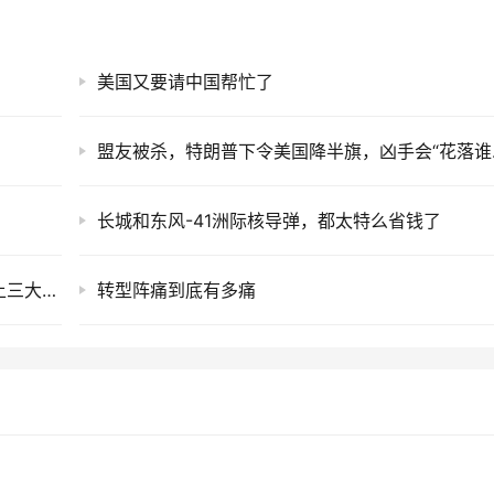
美国又要请中国帮忙了
盟友被
长城和东风-41洲际核导弹，都太特么省钱了
中国直戳日本最痛处，五大战区同步宣誓，补上三大遗憾！
转型阵痛到底有多痛