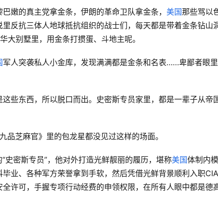
黎巴嫩的真主党拿金条，伊朗的革命卫队拿金条，
美国
那些骂以
说里反抗三体人地球抵抗组织的战士们，每天都是带着金条钻山
豪华大别墅里，用金条打掼蛋、斗地主呢。
国
军人突袭私人小金库，发现满满都是金条和名表……卑鄙者眼
是这些东西，所以脱口而出。史密斯专员家里，都是一辈子从帝
，《九品芝麻官》里的包龙星都没见过这样的场面。
的“史密斯专员”，他对外打造光鲜靓丽的履历，堪称
美国
体制内
毕业、各种军方荣誉拿到手软，然后凭借光鲜背景顺利入职CI
安全许可，手握专项行动经费的申领权限，在所有人眼中都是德