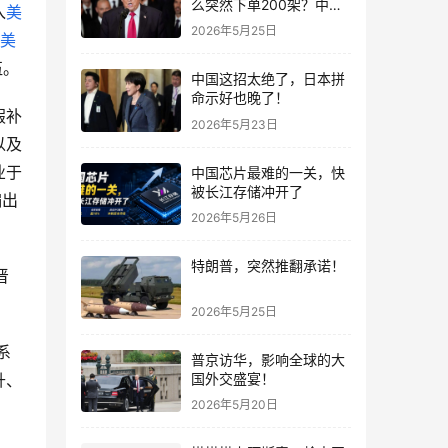
么突然下单200架？中国
入
美
这步棋，看懂的人不多
2026年5月25日
美
伍。
中国这招太绝了，日本拼
命示好也晚了！
假补
2026年5月23日
以及
业于
中国芯片最难的一关，快
被长江存储冲开了
编出
2026年5月26日
特朗普，突然推翻承诺！
晋
2026年5月25日
系
普京访华，影响全球的大
国外交盛宴！
升、
2026年5月20日