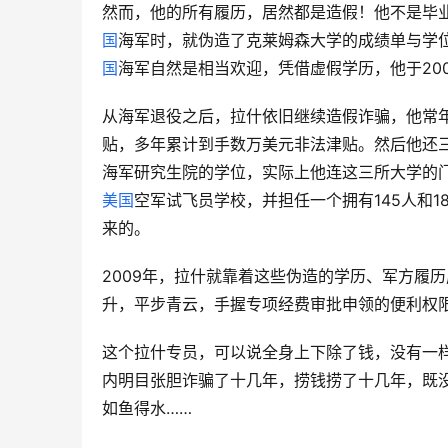
然而，他的所有履历，居然都是造假！他不是毕业
国
海军时，就伪造了克莱姆森大学的成绩单与学
国
海军自然是相当欢迎，凭借虚假学历，他于20
从海军退役之后，拉什依旧继续造假诈骗，他常
贴，多年累计到手数万美元非法津贴。然后他还
海军研究生院的学位，实际上他连这三所大学的
美国
空军试飞员学校，并担任一个拥有145人和
来的。
2009年，拉什就靠着这些伪造的学历、军方履
升，平步青云，手握专项经费审批申领的便利权
这个拉什专员，可以说全身上下除了钱，没有一样
内明目张胆诈骗了十几年，捞钱捞了十几年，既
如鱼得水……