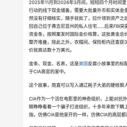
2025年11月到2026年3月间，短短四个月
行动的线下现金储备，需要大批量外币和实体金条
然没有仔细核实，随手就批了，拉什领到资产之
回自己位于弗吉尼亚州的私人住宅……后来FBI突
资金条，按照案发时国际金价核算，这批黄金总价
整齐堆叠，除此之外，衣帽间、保险柜内还查获
价就高达数十万美元。
金条、现金、名表，这是
美国
反腐小故事里的标
于CIA高官的家中。
这个故事，简直可以写入通辽耗子大弟的硬核狠
CIA作为一个活在电影里的神奇组织，上能对抗
眼睁睁看着一个骗子打进组织，十多年来欺下瞒
指，仿佛CIA是他家开的一样，仿佛CIA的高层