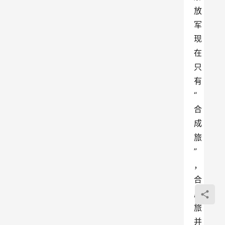
放
军
现
在
只
有
“
合
成
旅
”
，
合
成
旅
并