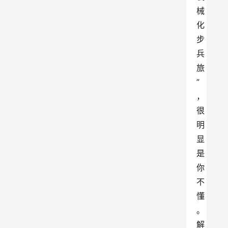
械
化
步
兵
旅
”
，
很
明
显
是
你
不
懂
。
解