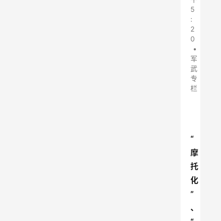
5
:
2
0
•
军
武
专
栏
“
摩
托
化
”
、