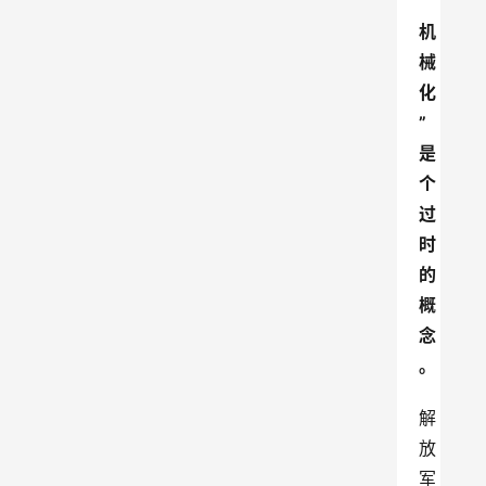
“
机
械
化
”
是
个
过
时
的
概
念
。
解
放
军