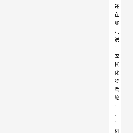
还
在
那
儿
说
“
摩
托
化
步
兵
旅
”
、
“
机