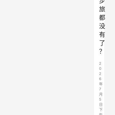
步
旅
都
没
有
了
？
2
0
2
6
年
7
月
5
日
下
午