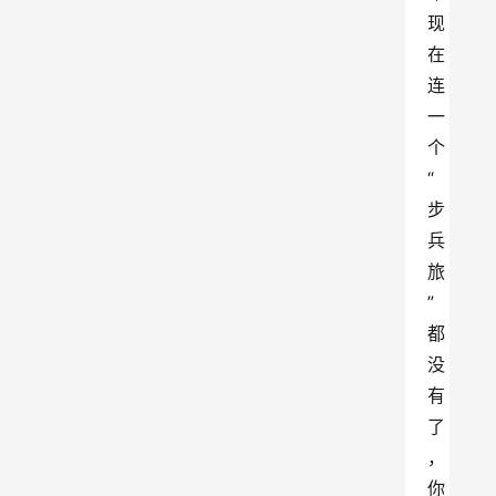
现
在
连
一
个
“
步
兵
旅
”
都
没
有
了
，
你