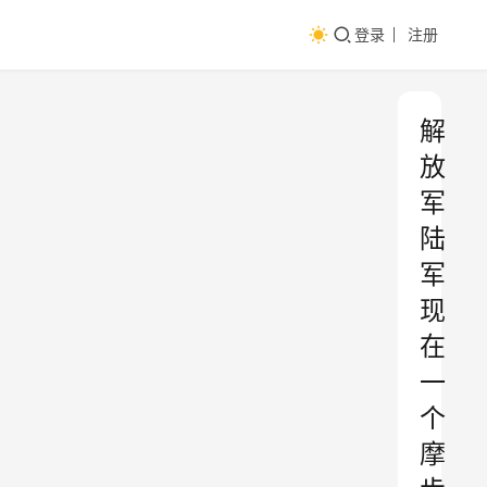
登录
注册
解
放
军
陆
军
现
在
一
个
摩